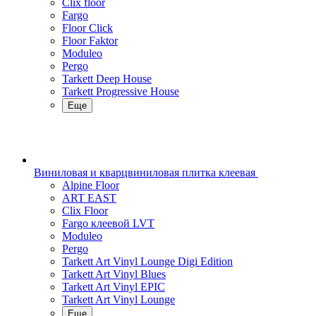
Clix floor
Fargo
Floor Click
Floor Faktor
Moduleo
Pergo
Tarkett Deep House
Tarkett Progressive House
Еще
Виниловая и кварцвиниловая плитка клеевая
Alpine Floor
ART EAST
Clix Floor
Fargo клеевой LVT
Moduleo
Pergo
Tarkett Art Vinyl Lounge Digi Edition
Tarkett Art Vinyl Blues
Tarkett Art Vinyl EPIC
Tarkett Art Vinyl Lounge
Еще