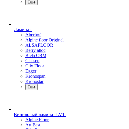
Еще
Ламинат
Aberhof
Alpine floor Original
ALSAFLOOR
Berry alloc
Biela CBM
Classen
Clix Floor
Egger
Kronospan
Kronostar
Еще
Виниловый ламинат LVT
Alpine Floor
Art East