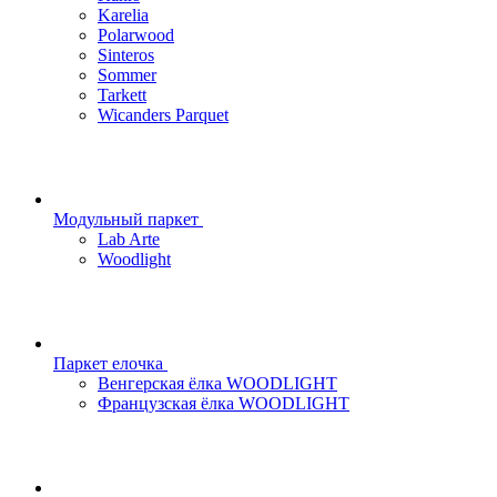
Karelia
Polarwood
Sinteros
Sommer
Tarkett
Wicanders Parquet
Модульный паркет
Lab Arte
Woodlight
Паркет елочка
Венгерская ёлка WOODLIGHT
Французская ёлка WOODLIGHT