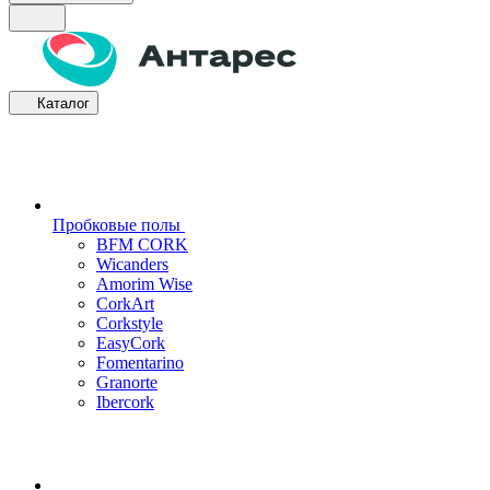
Каталог
Пробковые полы
BFM CORK
Wicanders
Amorim Wise
CorkArt
Corkstyle
EasyCork
Fomentarino
Granorte
Ibercork