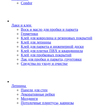
Condor
Лаки и клеи
Воск и масло для пробки и паркета
Герметики
Клей для ковролина и резиновых покрытий
Клей для лепнины
Клей для паркета и инженерной доски
Клей для плитки ПВХ и кварцвинила
Клей для пробковых покрытий
Лак для пробки и паркета, грунтовки
Средства по уходу и очистке
Лепнина
Панели для стен
Декоративные рейки
Молдинги
Потолочные плинтусы, карнизы