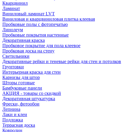
Кварцвинил
Ламинат
Виниловый ламинат LVT
Виниловая и кварцвиниловая плитка клеевая
Пробковые полы с фотопечатью
Линолеум
Пробковые покрытия настенные
Декоративная краска
Пробковое покрытие для пола клеевое
Пробковая доска на стену
Светильники
Декоративные рейки и теневые рейки для стен и потолков
Грунтовки
Интерьерная краска для стен
Карнизы для штор
Шторы готовые
Бамбуковые панели
АКЦИЯ - товары со скидкой
Декоративная штукатурка
Фрески, фотообои
Лепнина
Лаки и клеи
Подложка
Террасная доска
Ковролин