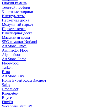
Гибкий камень
Теневой профиль
Защитные коврики
Инструменты
Паркетная доска
Модульный паркет
Паркет елочка
Инженерная доска
Массивная доска
SPC ламинат Norland
Art Stone Unica
Architector Floor
Alpine floor
Art Stone Force
Floorwood
Tarkett
Betta
Art Stone Airy
Home Expert Хоум Эксперт
Salag
Cronafloor
Kronostep
Royce
FirmFit
Wicanders Start SPC