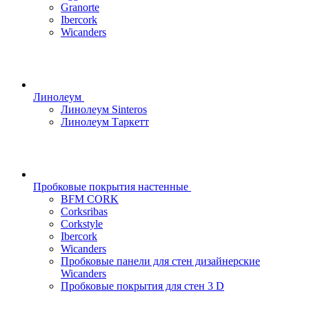
Granorte
Ibercork
Wicanders
Линолеум
Линолеум Sinteros
Линолеум Таркетт
Пробковые покрытия настенные
BFM CORK
Corksribas
Corkstyle
Ibercork
Wicanders
Пробковые панели для стен дизайнерские
Wicanders
Пробковые покрытия для стен 3 D