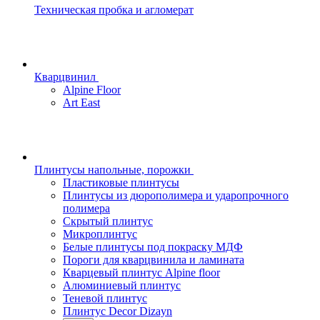
Техническая пробка и агломерат
Кварцвинил
Alpine Floor
Art East
Плинтусы напольные, порожки
Пластиковые плинтусы
Плинтусы из дюрополимера и ударопрочного
полимера
Скрытый плинтус
Микроплинтус
Белые плинтусы под покраску МДФ
Пороги для кварцвинила и ламината
Кварцевый плинтус Alpine floor
Алюминиевый плинтус
Теневой плинтус
Плинтус Decor Dizayn