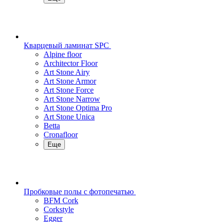
Кварцевый ламинат SPC
Alpine floor
Architector Floor
Art Stone Airy
Art Stone Armor
Art Stone Force
Art Stone Narrow
Art Stone Optima Pro
Art Stone Unica
Betta
Cronafloor
Еще
Пробковые полы с фотопечатью
BFM Cork
Corkstyle
Egger