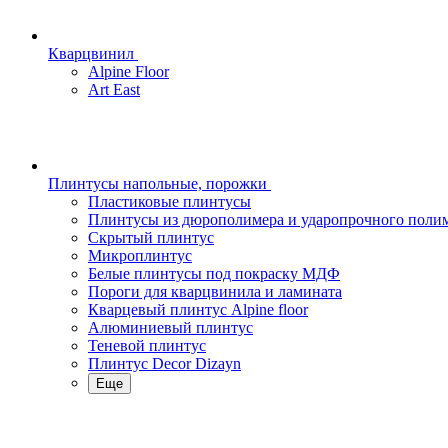
Кварцвинил
Alpine Floor
Art East
Плинтусы напольные, порожки
Пластиковые плинтусы
Плинтусы из дюрополимера и ударопрочного поли
Скрытый плинтус
Микроплинтус
Белые плинтусы под покраску МДФ
Пороги для кварцвинила и ламината
Кварцевый плинтус Alpine floor
Алюминиевый плинтус
Теневой плинтус
Плинтус Decor Dizayn
Еще