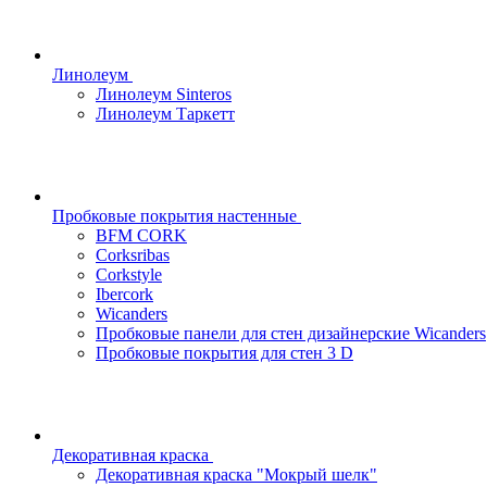
Линолеум
Линолеум Sinteros
Линолеум Таркетт
Пробковые покрытия настенные
BFM CORK
Corksribas
Corkstyle
Ibercork
Wicanders
Пробковые панели для стен дизайнерские Wicanders
Пробковые покрытия для стен 3 D
Декоративная краска
Декоративная краска "Мокрый шелк"