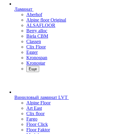
Ламинат
Aberhof
Alpine floor Original
ALSAFLOOR
Berry alloc
Biela CBM
Classen
Clix Floor
Egger
Kronospan
Kronostar
Еще
Виниловый ламинат LVT
Alpine Floor
Art East
Clix floor
Fargo
Floor Click
Floor Faktor