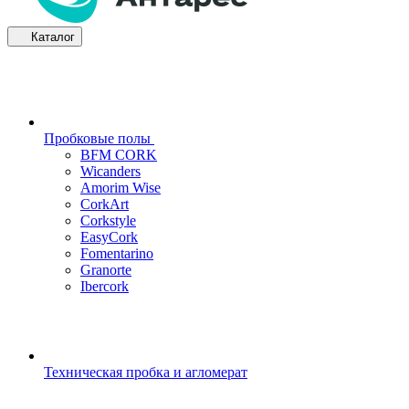
Каталог
Пробковые полы
BFM CORK
Wicanders
Amorim Wise
CorkArt
Corkstyle
EasyCork
Fomentarino
Granorte
Ibercork
Техническая пробка и агломерат