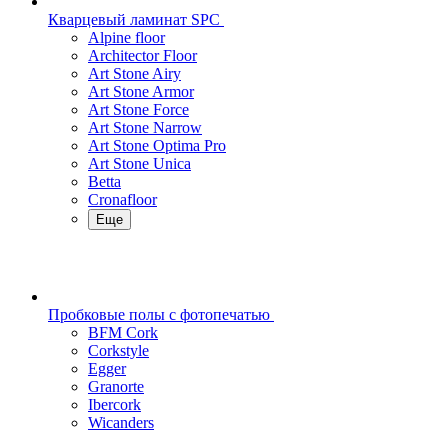
Кварцевый ламинат SPC
Alpine floor
Architector Floor
Art Stone Airy
Art Stone Armor
Art Stone Force
Art Stone Narrow
Art Stone Optima Pro
Art Stone Unica
Betta
Cronafloor
Еще
Пробковые полы с фотопечатью
BFM Cork
Corkstyle
Egger
Granorte
Ibercork
Wicanders