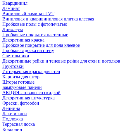
Кварцвинил
Ламинат
Виниловый ламинат LVT
Виниловая и кварцвиниловая плитка клеевая
Пробковые полы с фотопечатью
Линолеум
Пробковые покрытия настенные
Декоративная краска
Пробковое покрытие для пола клеевое
Пробковая доска на стену
Светильники
Декоративные рейки и теневые рейки для стен и потолков
Грунтовки
Интерьерная краска для стен
Карнизы для штор
Шторы готовые
Бамбуковые панели
АКЦИЯ - товары со скидкой
Декоративная штукатурка
Фрески, фотообои
Лепнина
Лаки и клеи
Подложка
Террасная доска
Ковролин