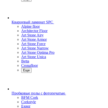
Кварцевый ламинат SPC
Alpine floor
Architector Floor
Art Stone Airy
Art Stone Armor
Art Stone Force
Art Stone Narrow
Art Stone Optima Pro
Art Stone Unica
Betta
Cronafloor
Еще
Пробковые полы с фотопечатью
BFM Cork
Corkstyle
Egger