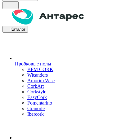
Каталог
Пробковые полы
BFM CORK
Wicanders
Amorim Wise
CorkArt
Corkstyle
EasyCork
Fomentarino
Granorte
Ibercork