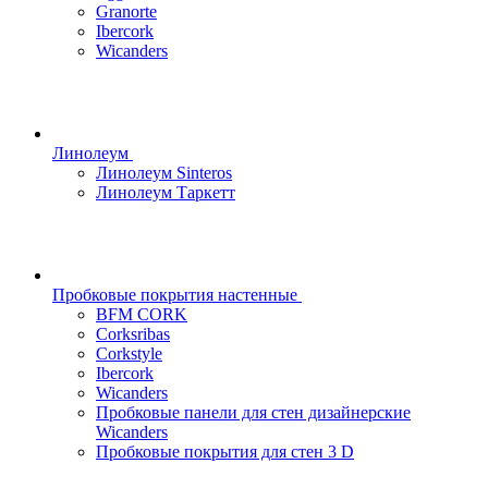
Granorte
Ibercork
Wicanders
Линолеум
Линолеум Sinteros
Линолеум Таркетт
Пробковые покрытия настенные
BFM CORK
Corksribas
Corkstyle
Ibercork
Wicanders
Пробковые панели для стен дизайнерские
Wicanders
Пробковые покрытия для стен 3 D