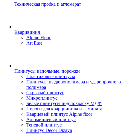
Техническая пробка и агломерат
Кварцвинил
Alpine Floor
Art East
Плинтусы напольные, порожки
Пластиковые плинтусы
Плинтусы из дюрополимера и ударопрочного
полимера
Скрытый плинтус
Микроплинтус
Белые плинтусы под покраску МДФ
Пороги для кварцвинила и ламината
Кварцевый плинтус Alpine floor
Алюминиевый плинтус
Теневой плинтус
Плинтус Decor Dizayn