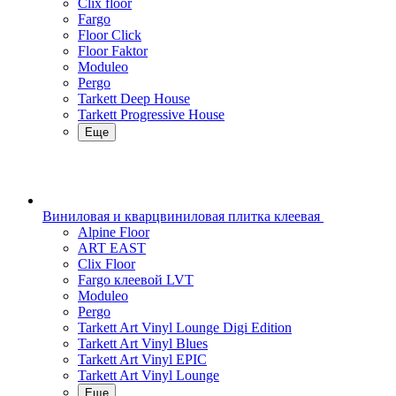
Clix floor
Fargo
Floor Click
Floor Faktor
Moduleo
Pergo
Tarkett Deep House
Tarkett Progressive House
Еще
Виниловая и кварцвиниловая плитка клеевая
Alpine Floor
ART EAST
Clix Floor
Fargo клеевой LVT
Moduleo
Pergo
Tarkett Art Vinyl Lounge Digi Edition
Tarkett Art Vinyl Blues
Tarkett Art Vinyl EPIC
Tarkett Art Vinyl Lounge
Еще