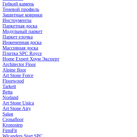
Гибкий камень
Теневой профиль
Защитные коврики
Инструменты
Паркетная доска
Модульный паркет
Паркет елочка
Инженерная доска
Массивная доска
Плитка SPC Royce
Home Expert Хоум Эксперт
Architector Floor
Alpine floor
Art Stone Force
Floorwood
Tarkett
Betta
Norland
Art Stone Unica
Art Stone Airy
Salag
Cronafloor
Kronostep
FirmFit
Wicanders Start SPC