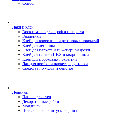
Condor
Лаки и клеи
Воск и масло для пробки и паркета
Герметики
Клей для ковролина и резиновых покрытий
Клей для лепнины
Клей для паркета и инженерной доски
Клей для плитки ПВХ и кварцвинила
Клей для пробковых покрытий
Лак для пробки и паркета, грунтовки
Средства по уходу и очистке
Лепнина
Панели для стен
Декоративные рейки
Молдинги
Потолочные плинтусы, карнизы