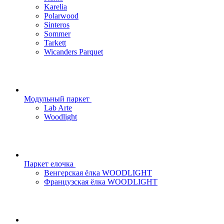
Karelia
Polarwood
Sinteros
Sommer
Tarkett
Wicanders Parquet
Модульный паркет
Lab Arte
Woodlight
Паркет елочка
Венгерская ёлка WOODLIGHT
Французская ёлка WOODLIGHT