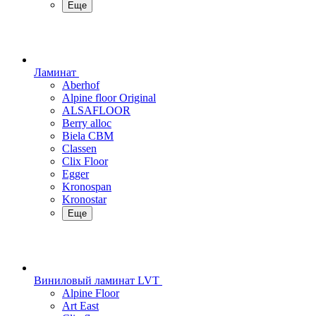
Еще
Ламинат
Aberhof
Alpine floor Original
ALSAFLOOR
Berry alloc
Biela CBM
Classen
Clix Floor
Egger
Kronospan
Kronostar
Еще
Виниловый ламинат LVT
Alpine Floor
Art East