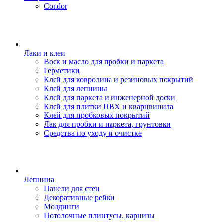
Condor
Лаки и клеи
Воск и масло для пробки и паркета
Герметики
Клей для ковролина и резиновых покрытий
Клей для лепнины
Клей для паркета и инженерной доски
Клей для плитки ПВХ и кварцвинила
Клей для пробковых покрытий
Лак для пробки и паркета, грунтовки
Средства по уходу и очистке
Лепнина
Панели для стен
Декоративные рейки
Молдинги
Потолочные плинтусы, карнизы