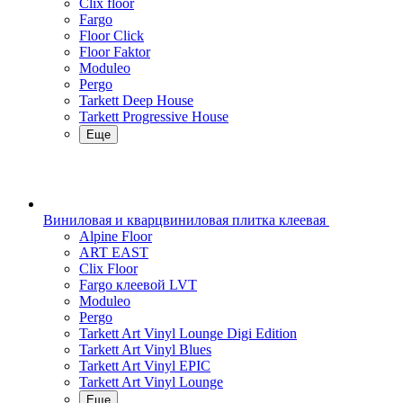
Clix floor
Fargo
Floor Click
Floor Faktor
Moduleo
Pergo
Tarkett Deep House
Tarkett Progressive House
Еще
Виниловая и кварцвиниловая плитка клеевая
Alpine Floor
ART EAST
Clix Floor
Fargo клеевой LVT
Moduleo
Pergo
Tarkett Art Vinyl Lounge Digi Edition
Tarkett Art Vinyl Blues
Tarkett Art Vinyl EPIC
Tarkett Art Vinyl Lounge
Еще