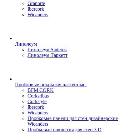
Granorte
Ibercork
Wicanders
Линолеум
Линолеум Sinteros
Линолеум Таркетт
Пробковые покрытия настенные
BFM CORK
Corksribas
Corkstyle
Ibercork
Wicanders
Пробковые панели для стен дизайнерские
Wicanders
Пробковые покрытия для стен 3 D