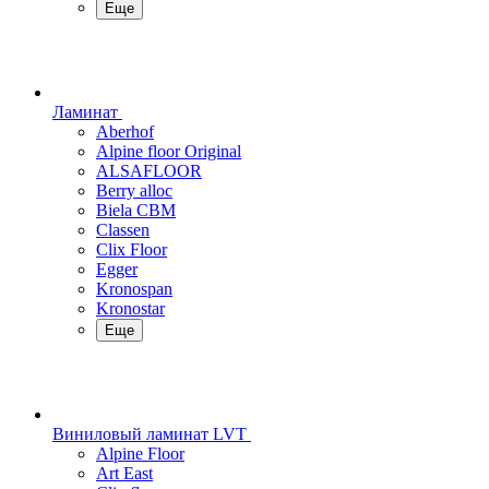
Еще
Ламинат
Aberhof
Alpine floor Original
ALSAFLOOR
Berry alloc
Biela CBM
Classen
Clix Floor
Egger
Kronospan
Kronostar
Еще
Виниловый ламинат LVT
Alpine Floor
Art East