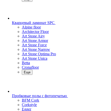
Кварцевый ламинат SPC
Alpine floor
Architector Floor
Art Stone Airy
Art Stone Armor
Art Stone Force
Art Stone Narrow
Art Stone Optima Pro
Art Stone Unica
Betta
Cronafloor
Еще
Пробковые полы с фотопечатью
BFM Cork
Corkstyle
Egger