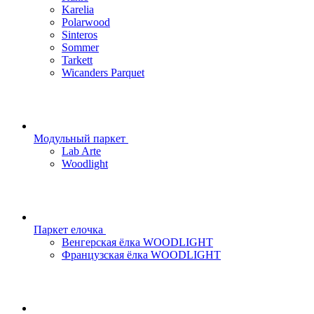
Karelia
Polarwood
Sinteros
Sommer
Tarkett
Wicanders Parquet
Модульный паркет
Lab Arte
Woodlight
Паркет елочка
Венгерская ёлка WOODLIGHT
Французская ёлка WOODLIGHT