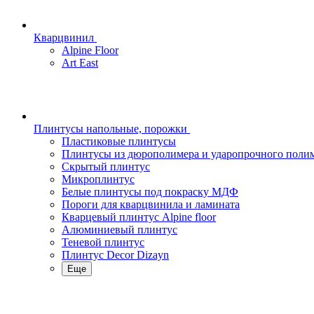
Кварцвинил
Alpine Floor
Art East
Плинтусы напольные, порожки
Пластиковые плинтусы
Плинтусы из дюрополимера и ударопрочного поли
Скрытый плинтус
Микроплинтус
Белые плинтусы под покраску МДФ
Пороги для кварцвинила и ламината
Кварцевый плинтус Alpine floor
Алюминиевый плинтус
Теневой плинтус
Плинтус Decor Dizayn
Еще