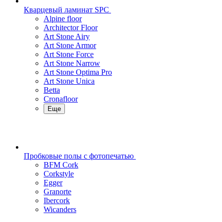
Кварцевый ламинат SPC
Alpine floor
Architector Floor
Art Stone Airy
Art Stone Armor
Art Stone Force
Art Stone Narrow
Art Stone Optima Pro
Art Stone Unica
Betta
Cronafloor
Еще
Пробковые полы с фотопечатью
BFM Cork
Corkstyle
Egger
Granorte
Ibercork
Wicanders