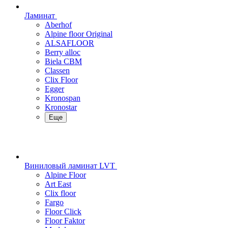
Ламинат
Aberhof
Alpine floor Original
ALSAFLOOR
Berry alloc
Biela CBM
Classen
Clix Floor
Egger
Kronospan
Kronostar
Еще
Виниловый ламинат LVT
Alpine Floor
Art East
Clix floor
Fargo
Floor Click
Floor Faktor