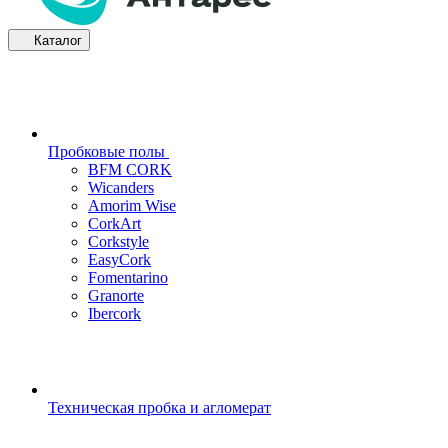
Каталог
Пробковые полы
BFM CORK
Wicanders
Amorim Wise
CorkArt
Corkstyle
EasyCork
Fomentarino
Granorte
Ibercork
Техническая пробка и агломерат