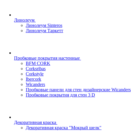
Линолеум
Линолеум Sinteros
Линолеум Таркетт
Пробковые покрытия настенные
BFM CORK
Corksribas
Corkstyle
Ibercork
Wicanders
Пробковые панели для стен дизайнерские Wicanders
Пробковые покрытия для стен 3 D
Декоративная краска
Декоративная краска "Мокрый шелк"