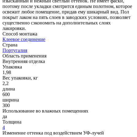
изысканный и нежный светлый оттенок. Не имеет фаски,
поэтому после укладки смотрится единым полотном, которое
освежит любое помещение, придав ему шикарный вид. Пол
покрыт лаком на пять слоев в заводских условиях, позволяет
существенно сэкономить на дополнительных слоях
лакировки.
Способ монтажа
Клеевое соединение
Страна
Португалия
Область применения
Внутренняя отделка
Упаковка
1,98
Вес упаковки, кг
2,2
длина
600
ширина
300
Использование во влажных помещениях
да
Толщина
4
Изменение оттенка под воздействием УФ-лучей