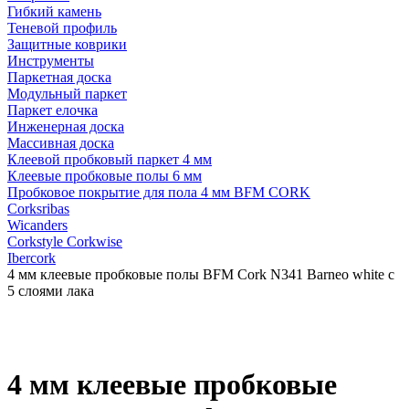
Гибкий камень
Теневой профиль
Защитные коврики
Инструменты
Паркетная доска
Модульный паркет
Паркет елочка
Инженерная доска
Массивная доска
Клеевой пробковый паркет 4 мм
Клеевые пробковые полы 6 мм
Пробковое покрытие для пола 4 мм BFM CORK
Corksribas
Wicanders
Corkstyle Corkwise
Ibercork
4 мм клеевые пробковые полы BFM Cork N341 Barneo white c
5 слоями лака
4 мм клеевые пробковые