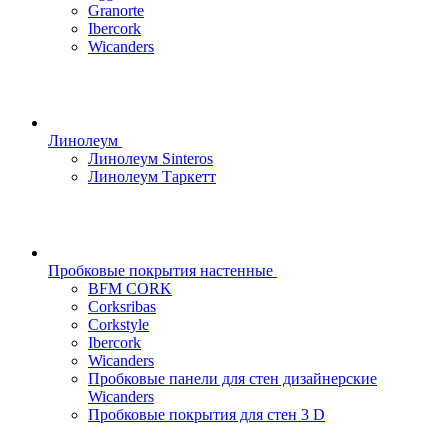
Granorte
Ibercork
Wicanders
Линолеум
Линолеум Sinteros
Линолеум Таркетт
Пробковые покрытия настенные
BFM CORK
Corksribas
Corkstyle
Ibercork
Wicanders
Пробковые панели для стен дизайнерские
Wicanders
Пробковые покрытия для стен 3 D