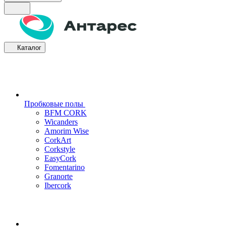
Каталог
Пробковые полы
BFM CORK
Wicanders
Amorim Wise
CorkArt
Corkstyle
EasyCork
Fomentarino
Granorte
Ibercork