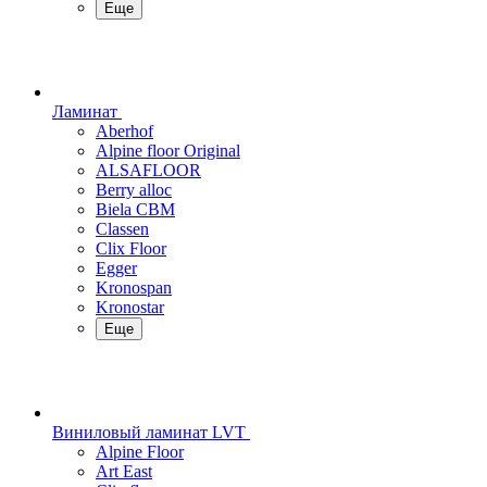
Еще
Ламинат
Aberhof
Alpine floor Original
ALSAFLOOR
Berry alloc
Biela CBM
Classen
Clix Floor
Egger
Kronospan
Kronostar
Еще
Виниловый ламинат LVT
Alpine Floor
Art East