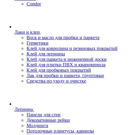
Condor
Лаки и клеи
Воск и масло для пробки и паркета
Герметики
Клей для ковролина и резиновых покрытий
Клей для лепнины
Клей для паркета и инженерной доски
Клей для плитки ПВХ и кварцвинила
Клей для пробковых покрытий
Лак для пробки и паркета, грунтовки
Средства по уходу и очистке
Лепнина
Панели для стен
Декоративные рейки
Молдинги
Потолочные плинтусы, карнизы