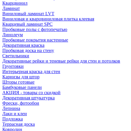
Кварцвинил
Ламинат
Виниловый ламинат LVT
Виниловая и кварцвиниловая плитка клеевая
Кварцевый ламинат SPC
Пробковые полы с фотопечатью
Линолеум
Пробковые покрытия настенные
Декоративная краска
Пробковая доска на стену
Светильники
Декоративные рейки и теневые рейки для стен и потолков
Грунтовки
Интерьерная краска для стен
Карнизы для штор
Шторы готовые
Бамбуковые панели
АКЦИЯ - товары со скидкой
Декоративная штукатурка
Фрески, фотообои
Лепнина
Лаки и клеи
Подложка
Террасная доска
Ковролин