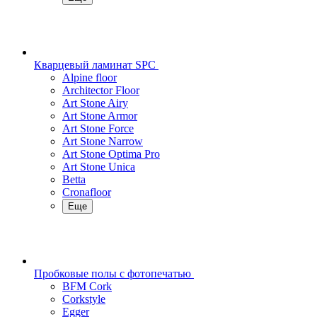
Кварцевый ламинат SPC
Alpine floor
Architector Floor
Art Stone Airy
Art Stone Armor
Art Stone Force
Art Stone Narrow
Art Stone Optima Pro
Art Stone Unica
Betta
Cronafloor
Еще
Пробковые полы с фотопечатью
BFM Cork
Corkstyle
Egger