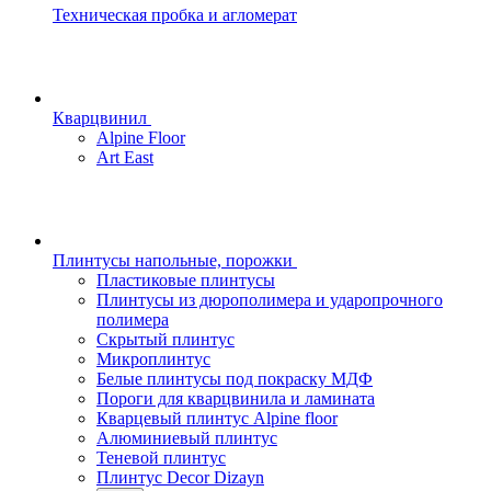
Техническая пробка и агломерат
Кварцвинил
Alpine Floor
Art East
Плинтусы напольные, порожки
Пластиковые плинтусы
Плинтусы из дюрополимера и ударопрочного
полимера
Скрытый плинтус
Микроплинтус
Белые плинтусы под покраску МДФ
Пороги для кварцвинила и ламината
Кварцевый плинтус Alpine floor
Алюминиевый плинтус
Теневой плинтус
Плинтус Decor Dizayn