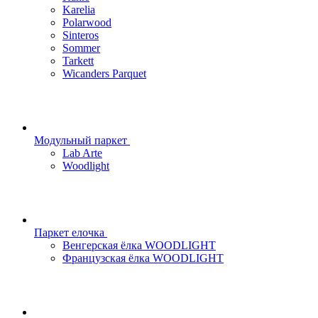
Karelia
Polarwood
Sinteros
Sommer
Tarkett
Wicanders Parquet
Модульный паркет
Lab Arte
Woodlight
Паркет елочка
Венгерская ёлка WOODLIGHT
Французская ёлка WOODLIGHT