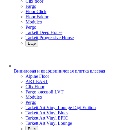
Clix floor
Fargo
Floor Click
Floor Faktor
Moduleo
Pergo
Tarkett Deep House
Tarkett Progressive House
Еще
Виниловая и кварцвиниловая плитка клеевая
Alpine Floor
ART EAST
Clix Floor
Fargo клеевой LVT
Moduleo
Pergo
Tarkett Art Vinyl Lounge Digi Edition
Tarkett Art Vinyl Blues
Tarkett Art Vinyl EPIC
Tarkett Art Vinyl Lounge
Еще