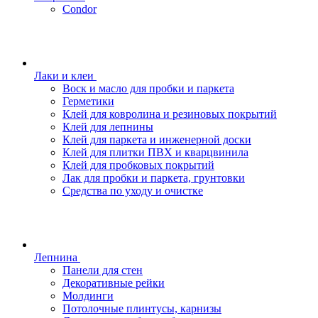
Condor
Лаки и клеи
Воск и масло для пробки и паркета
Герметики
Клей для ковролина и резиновых покрытий
Клей для лепнины
Клей для паркета и инженерной доски
Клей для плитки ПВХ и кварцвинила
Клей для пробковых покрытий
Лак для пробки и паркета, грунтовки
Средства по уходу и очистке
Лепнина
Панели для стен
Декоративные рейки
Молдинги
Потолочные плинтусы, карнизы