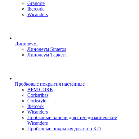
Granorte
Ibercork
Wicanders
Линолеум
Линолеум Sinteros
Линолеум Таркетт
Пробковые покрытия настенные
BFM CORK
Corksribas
Corkstyle
Ibercork
Wicanders
Пробковые панели для стен дизайнерские
Wicanders
Пробковые покрытия для стен 3 D