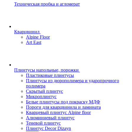
Техническая пробка и агломерат
Кварцвинил
Alpine Floor
Art East
Плинтусы напольные, порожки
Пластиковые плинтусы
Плинтусы из дюрополимера и ударопрочного
полимера
Скрытый плинтус
Микроплинтус
Белые плинтусы под покраску МДФ
Пороги для кварцвинила и ламината
Кварцевый плинтус Alpine floor
Алюминиевый плинтус
Теневой плинтус
Плинтус Decor Dizayn