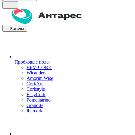
Каталог
Пробковые полы
BFM CORK
Wicanders
Amorim Wise
CorkArt
Corkstyle
EasyCork
Fomentarino
Granorte
Ibercork