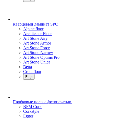
Кварцевый ламинат SPC
Alpine floor
Architector Floor
Art Stone Airy
Art Stone Armor
Art Stone Force
Art Stone Narrow
Art Stone Optima Pro
Art Stone Unica
Betta
Cronafloor
Еще
Пробковые полы с фотопечатью
BFM Cork
Corkstyle
Egger