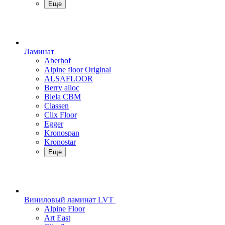
Еще
Ламинат
Aberhof
Alpine floor Original
ALSAFLOOR
Berry alloc
Biela CBM
Classen
Clix Floor
Egger
Kronospan
Kronostar
Еще
Виниловый ламинат LVT
Alpine Floor
Art East