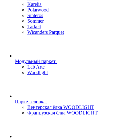
Karelia
Polarwood
Sinteros
Sommer
Tarkett
Wicanders Parquet
Модульный паркет
Lab Arte
Woodlight
Паркет елочка
Венгерская ёлка WOODLIGHT
Французская ёлка WOODLIGHT