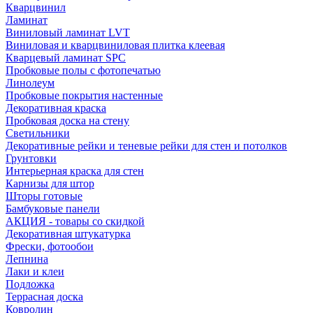
Кварцвинил
Ламинат
Виниловый ламинат LVT
Виниловая и кварцвиниловая плитка клеевая
Кварцевый ламинат SPC
Пробковые полы с фотопечатью
Линолеум
Пробковые покрытия настенные
Декоративная краска
Пробковая доска на стену
Светильники
Декоративные рейки и теневые рейки для стен и потолков
Грунтовки
Интерьерная краска для стен
Карнизы для штор
Шторы готовые
Бамбуковые панели
АКЦИЯ - товары со скидкой
Декоративная штукатурка
Фрески, фотообои
Лепнина
Лаки и клеи
Подложка
Террасная доска
Ковролин