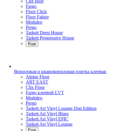
Clix floor
Fargo
Floor Click
Floor Faktor
Moduleo
Pergo
Tarkett Deep House
Tarkett Progressive House
Еще
Виниловая и кварцвиниловая плитка клеевая
Alpine Floor
ART EAST
Clix Floor
Fargo клеевой LVT
Moduleo
Pergo
Tarkett Art Vinyl Lounge Digi Edition
Tarkett Art Vinyl Blues
Tarkett Art Vinyl EPIC
Tarkett Art Vinyl Lounge
Еще