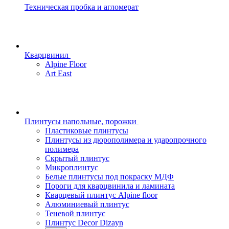
Техническая пробка и агломерат
Кварцвинил
Alpine Floor
Art East
Плинтусы напольные, порожки
Пластиковые плинтусы
Плинтусы из дюрополимера и ударопрочного
полимера
Скрытый плинтус
Микроплинтус
Белые плинтусы под покраску МДФ
Пороги для кварцвинила и ламината
Кварцевый плинтус Alpine floor
Алюминиевый плинтус
Теневой плинтус
Плинтус Decor Dizayn