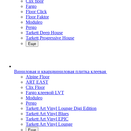
Clix floor
Fargo
Floor Click
Floor Faktor
Moduleo
Pergo
Tarkett Deep House
Tarkett Progressive House
Еще
Виниловая и кварцвиниловая плитка клеевая
Alpine Floor
ART EAST
Clix Floor
Fargo клеевой LVT
Moduleo
Pergo
Tarkett Art Vinyl Lounge Digi Edition
Tarkett Art Vinyl Blues
Tarkett Art Vinyl EPIC
Tarkett Art Vinyl Lounge
Еще