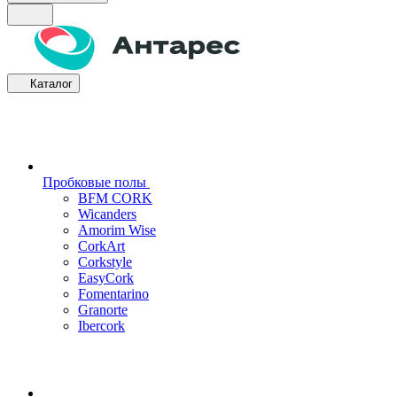
Каталог
Пробковые полы
BFM CORK
Wicanders
Amorim Wise
CorkArt
Corkstyle
EasyCork
Fomentarino
Granorte
Ibercork