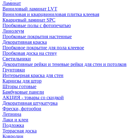
Ламинат
Виниловый ламинат LVT
Виниловая и кварцвиниловая плитка клеевая
Кварцевый ламинат SPC
Пробковые полы с фотопечатью
Линолеум
Пробковые покрытия настенные
Декоративная краска
Пробковое покрытие для пола клеевое
Пробковая доска на стену
Светильники
Декоративные рейки и теневые рейки для стен и потолков
Грунтовки
Интерьерная краска для стен
Карнизы для штор
Шторы готовые
Бамбуковые панели
АКЦИЯ - товары со скидкой
Декоративная штукатурка
Фрески, фотообои
Лепнина
Лаки и клеи
Подложка
Террасная доска
Ковролин