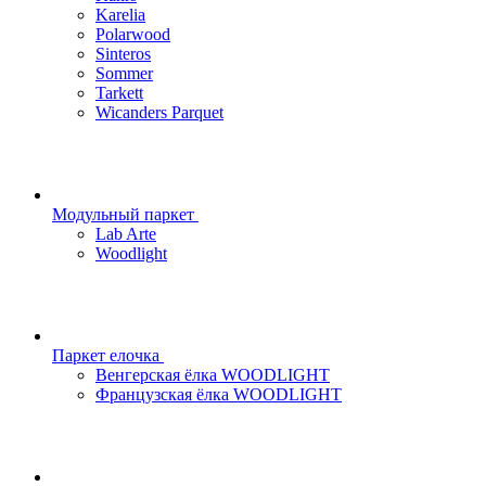
Karelia
Polarwood
Sinteros
Sommer
Tarkett
Wicanders Parquet
Модульный паркет
Lab Arte
Woodlight
Паркет елочка
Венгерская ёлка WOODLIGHT
Французская ёлка WOODLIGHT