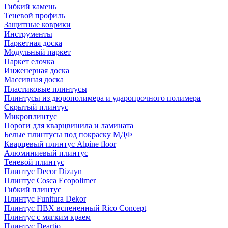
Гибкий камень
Теневой профиль
Защитные коврики
Инструменты
Паркетная доска
Модульный паркет
Паркет елочка
Инженерная доска
Массивная доска
Пластиковые плинтусы
Плинтусы из дюрополимера и ударопрочного полимера
Скрытый плинтус
Микроплинтус
Пороги для кварцвинила и ламината
Белые плинтусы под покраску МДФ
Кварцевый плинтус Alpine floor
Алюминиевый плинтус
Теневой плинтус
Плинтус Decor Dizayn
Плинтус Cosca Ecopolimer
Гибкий плинтус
Плинтус Funitura Dekor
Плинтус ПВХ вспененный Rico Concept
Плинтус с мягким краем
Плинтус Deartio