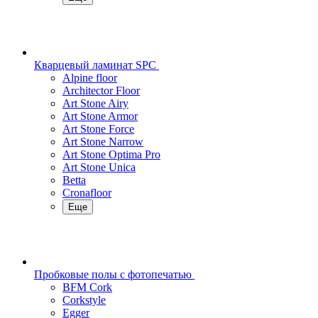
Кварцевый ламинат SPC
Alpine floor
Architector Floor
Art Stone Airy
Art Stone Armor
Art Stone Force
Art Stone Narrow
Art Stone Optima Pro
Art Stone Unica
Betta
Cronafloor
Еще
Пробковые полы с фотопечатью
BFM Cork
Corkstyle
Egger