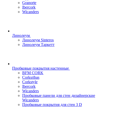
Granorte
Ibercork
Wicanders
Линолеум
Линолеум Sinteros
Линолеум Таркетт
Пробковые покрытия настенные
BFM CORK
Corksribas
Corkstyle
Ibercork
Wicanders
Пробковые панели для стен дизайнерские
Wicanders
Пробковые покрытия для стен 3 D