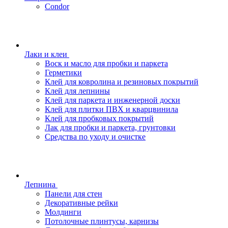
Condor
Лаки и клеи
Воск и масло для пробки и паркета
Герметики
Клей для ковролина и резиновых покрытий
Клей для лепнины
Клей для паркета и инженерной доски
Клей для плитки ПВХ и кварцвинила
Клей для пробковых покрытий
Лак для пробки и паркета, грунтовки
Средства по уходу и очистке
Лепнина
Панели для стен
Декоративные рейки
Молдинги
Потолочные плинтусы, карнизы