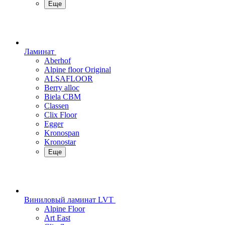
Еще
Ламинат
Aberhof
Alpine floor Original
ALSAFLOOR
Berry alloc
Biela CBM
Classen
Clix Floor
Egger
Kronospan
Kronostar
Еще
Виниловый ламинат LVT
Alpine Floor
Art East