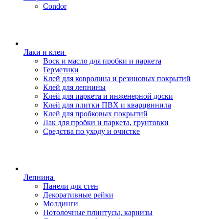
Condor
Лаки и клеи
Воск и масло для пробки и паркета
Герметики
Клей для ковролина и резиновых покрытий
Клей для лепнины
Клей для паркета и инженерной доски
Клей для плитки ПВХ и кварцвинила
Клей для пробковых покрытий
Лак для пробки и паркета, грунтовки
Средства по уходу и очистке
Лепнина
Панели для стен
Декоративные рейки
Молдинги
Потолочные плинтусы, карнизы