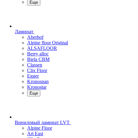
Еще
Ламинат
Aberhof
Alpine floor Original
ALSAFLOOR
Berry alloc
Biela CBM
Classen
Clix Floor
Egger
Kronospan
Kronostar
Еще
Виниловый ламинат LVT
Alpine Floor
Art East