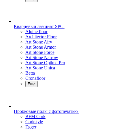
Кварцевый ламинат SPC
Alpine floor
Architector Floor
Art Stone Airy
Art Stone Armor
Art Stone Force
Art Stone Narrow
Art Stone Optima Pro
Art Stone Unica
Betta
Cronafloor
Еще
Пробковые полы с фотопечатью
BFM Cork
Corkstyle
Egger