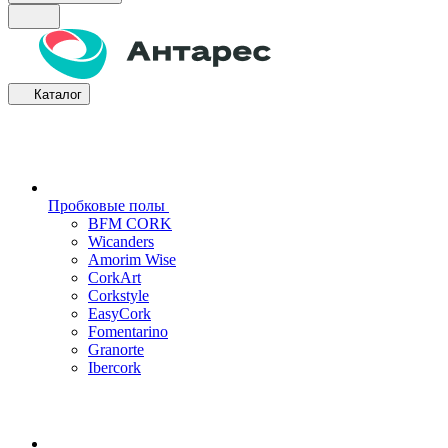
Каталог
Пробковые полы
BFM CORK
Wicanders
Amorim Wise
CorkArt
Corkstyle
EasyCork
Fomentarino
Granorte
Ibercork