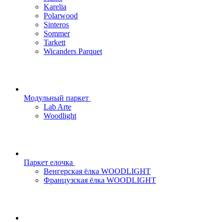
Karelia
Polarwood
Sinteros
Sommer
Tarkett
Wicanders Parquet
Модульный паркет
Lab Arte
Woodlight
Паркет елочка
Венгерская ёлка WOODLIGHT
Французская ёлка WOODLIGHT