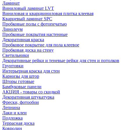
Ламинат
Виниловый ламинат LVT
Виниловая и кварцвиниловая плитка клеевая
Кварцевый ламинат SPC
Пробковые полы с фотопечатью
Линолеум
Пробковые покрытия настенные
Декоративная краска
Пробковое покрытие для пола клеевое
Пробковая доска на стену
Светильники
Декоративные рейки и теневые рейки для стен и потолков
Грунтовки
Интерьерная краска для стен
Карнизы для штор
Шторы готовые
Бамбуковые панели
АКЦИЯ - товары со скидкой
Декоративная штукатурка
Фрески, фотообои
Лепнина
Лаки и клеи
Подложка
Террасная доска
Ковролин