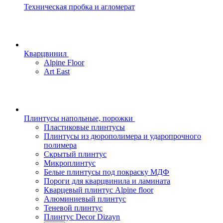
Техническая пробка и агломерат
Кварцвинил
Alpine Floor
Art East
Плинтусы напольные, порожки
Пластиковые плинтусы
Плинтусы из дюрополимера и ударопрочного
полимера
Скрытый плинтус
Микроплинтус
Белые плинтусы под покраску МДФ
Пороги для кварцвинила и ламината
Кварцевый плинтус Alpine floor
Алюминиевый плинтус
Теневой плинтус
Плинтус Decor Dizayn