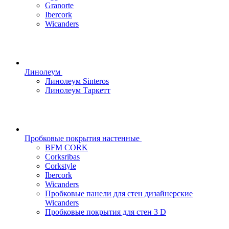
Granorte
Ibercork
Wicanders
Линолеум
Линолеум Sinteros
Линолеум Таркетт
Пробковые покрытия настенные
BFM CORK
Corksribas
Corkstyle
Ibercork
Wicanders
Пробковые панели для стен дизайнерские
Wicanders
Пробковые покрытия для стен 3 D