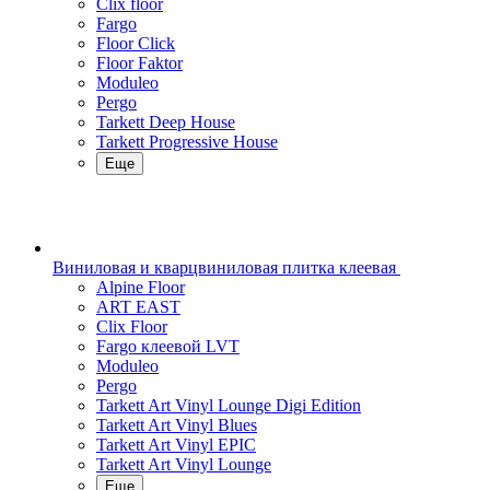
Clix floor
Fargo
Floor Click
Floor Faktor
Moduleo
Pergo
Tarkett Deep House
Tarkett Progressive House
Еще
Виниловая и кварцвиниловая плитка клеевая
Alpine Floor
ART EAST
Clix Floor
Fargo клеевой LVT
Moduleo
Pergo
Tarkett Art Vinyl Lounge Digi Edition
Tarkett Art Vinyl Blues
Tarkett Art Vinyl EPIC
Tarkett Art Vinyl Lounge
Еще