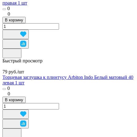
правая 1 шт
0
0
В корзину
Быстрый просмотр
79 руб./
шт
Торцевая заглушка к плинтусу Arbiton Indo Белый матовый 40
левая 1 шт
0
0
В корзину