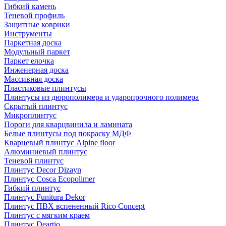
Гибкий камень
Теневой профиль
Защитные коврики
Инструменты
Паркетная доска
Модульный паркет
Паркет елочка
Инженерная доска
Массивная доска
Пластиковые плинтусы
Плинтусы из дюрополимера и ударопрочного полимера
Скрытый плинтус
Микроплинтус
Пороги для кварцвинила и ламината
Белые плинтусы под покраску МДФ
Кварцевый плинтус Alpine floor
Алюминиевый плинтус
Теневой плинтус
Плинтус Decor Dizayn
Плинтус Cosca Ecopolimer
Гибкий плинтус
Плинтус Funitura Dekor
Плинтус ПВХ вспененный Rico Concept
Плинтус с мягким краем
Плинтус Deartio