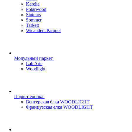
Karelia
Polarwood
Sinteros
Sommer
Tarkett
Wicanders Parquet
Модульный паркет
Lab Arte
Woodlight
Паркет елочка
Венгерская ёлка WOODLIGHT
Французская ёлка WOODLIGHT