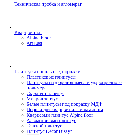
Техническая пробка и агломерат
Кварцвинил
Alpine Floor
Art East
Плинтусы напольные, порожки
Пластиковые плинтусы
Плинтусы из дюрополимера и ударопрочного
полимера
Скрытый плинтус
Микроплинтус
Белые плинтусы под покраску МДФ
Пороги для кварцвинила и ламината
Кварцевый плинтус Alpine floor
Алюминиевый плинтус
Теневой плинтус
Плинтус Decor Dizayn