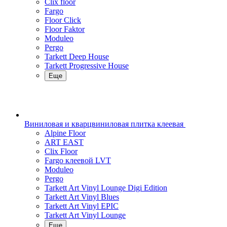
Clix floor
Fargo
Floor Click
Floor Faktor
Moduleo
Pergo
Tarkett Deep House
Tarkett Progressive House
Еще
Виниловая и кварцвиниловая плитка клеевая
Alpine Floor
ART EAST
Clix Floor
Fargo клеевой LVT
Moduleo
Pergo
Tarkett Art Vinyl Lounge Digi Edition
Tarkett Art Vinyl Blues
Tarkett Art Vinyl EPIC
Tarkett Art Vinyl Lounge
Еще