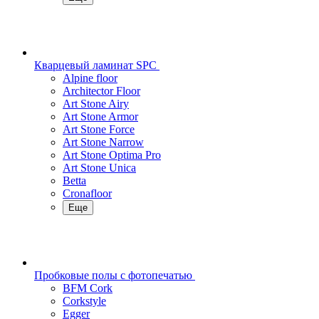
Кварцевый ламинат SPC
Alpine floor
Architector Floor
Art Stone Airy
Art Stone Armor
Art Stone Force
Art Stone Narrow
Art Stone Optima Pro
Art Stone Unica
Betta
Cronafloor
Еще
Пробковые полы с фотопечатью
BFM Cork
Corkstyle
Egger