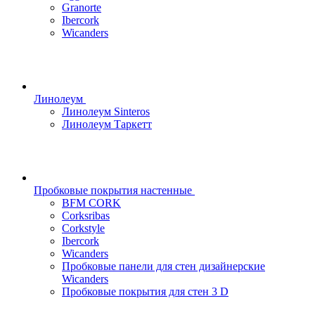
Granorte
Ibercork
Wicanders
Линолеум
Линолеум Sinteros
Линолеум Таркетт
Пробковые покрытия настенные
BFM CORK
Corksribas
Corkstyle
Ibercork
Wicanders
Пробковые панели для стен дизайнерские
Wicanders
Пробковые покрытия для стен 3 D