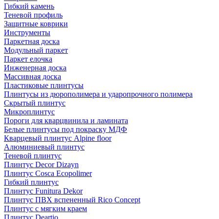
Гибкий камень
Теневой профиль
Защитные коврики
Инструменты
Паркетная доска
Модульный паркет
Паркет елочка
Инженерная доска
Массивная доска
Пластиковые плинтусы
Плинтусы из дюрополимера и ударопрочного полимера
Скрытый плинтус
Микроплинтус
Пороги для кварцвинила и ламината
Белые плинтусы под покраску МДФ
Кварцевый плинтус Alpine floor
Алюминиевый плинтус
Теневой плинтус
Плинтус Decor Dizayn
Плинтус Cosca Ecopolimer
Гибкий плинтус
Плинтус Funitura Dekor
Плинтус ПВХ вспененный Rico Concept
Плинтус с мягким краем
Плинтус Deartio