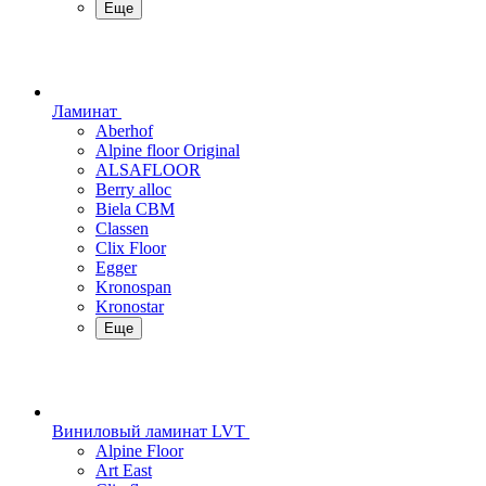
Еще
Ламинат
Aberhof
Alpine floor Original
ALSAFLOOR
Berry alloc
Biela CBM
Classen
Clix Floor
Egger
Kronospan
Kronostar
Еще
Виниловый ламинат LVT
Alpine Floor
Art East