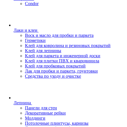
Condor
Лаки и клеи
Воск и масло для пробки и паркета
Герметики
Клей для ковролина и резиновых покрытий
Клей для лепнины
Клей для паркета и инженерной доски
Клей для плитки ПВХ и кварцвинила
Клей для пробковых покрытий
Лак для пробки и паркета, грунтовки
Средства по уходу и очистке
Лепнина
Панели для стен
Декоративные рейки
Молдинги
Потолочные плинтусы, карнизы