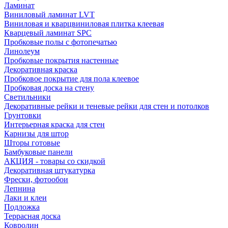
Ламинат
Виниловый ламинат LVT
Виниловая и кварцвиниловая плитка клеевая
Кварцевый ламинат SPC
Пробковые полы с фотопечатью
Линолеум
Пробковые покрытия настенные
Декоративная краска
Пробковое покрытие для пола клеевое
Пробковая доска на стену
Светильники
Декоративные рейки и теневые рейки для стен и потолков
Грунтовки
Интерьерная краска для стен
Карнизы для штор
Шторы готовые
Бамбуковые панели
АКЦИЯ - товары со скидкой
Декоративная штукатурка
Фрески, фотообои
Лепнина
Лаки и клеи
Подложка
Террасная доска
Ковролин