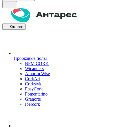
Каталог
Пробковые полы
BFM CORK
Wicanders
Amorim Wise
CorkArt
Corkstyle
EasyCork
Fomentarino
Granorte
Ibercork