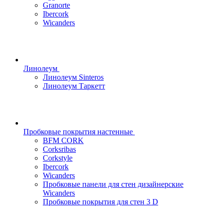
Granorte
Ibercork
Wicanders
Линолеум
Линолеум Sinteros
Линолеум Таркетт
Пробковые покрытия настенные
BFM CORK
Corksribas
Corkstyle
Ibercork
Wicanders
Пробковые панели для стен дизайнерские
Wicanders
Пробковые покрытия для стен 3 D