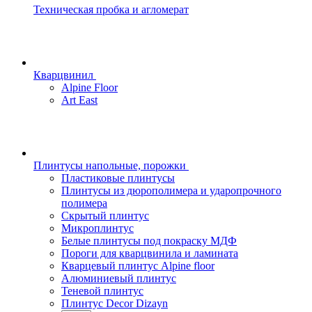
Техническая пробка и агломерат
Кварцвинил
Alpine Floor
Art East
Плинтусы напольные, порожки
Пластиковые плинтусы
Плинтусы из дюрополимера и ударопрочного
полимера
Скрытый плинтус
Микроплинтус
Белые плинтусы под покраску МДФ
Пороги для кварцвинила и ламината
Кварцевый плинтус Alpine floor
Алюминиевый плинтус
Теневой плинтус
Плинтус Decor Dizayn