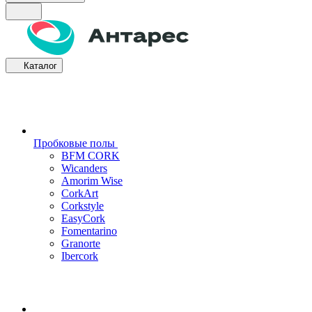
Каталог
Пробковые полы
BFM CORK
Wicanders
Amorim Wise
CorkArt
Corkstyle
EasyCork
Fomentarino
Granorte
Ibercork