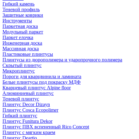
Гибкий камень
Теневой профиль
Защитные коврики
Инструменты
Паркетная доска
Модульный паркет
Паркет елочка
Инженерная доска
Массивная доска
Пластиковые плинтусы
Плинтусы из дюрополимера и ударопрочного полимера
Скрытый плинтус
Микроплинтус
Пороги для кварцвинила и ламината
Белые плинтусы под покраску МДФ
Кварцевый плинтус Alpine floor
Алюминиевый плинтус
Теневой плинтус
Плинтус Decor Dizayn
Плинтус Cosca Ecopolimer
Гибкий плинтус
Плинтус Funitura Dekor
Плинтус ПВХ вспененный Rico Concept
Плинтус с мягким краем
Плинтус Deartio