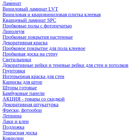
Ламинат
Виниловый ламинат LVT
Виниловая и кварцвиниловая плитка клеевая
Кварцевый ламинат SPC
Пробковые полы с фотопечатью
Линолеум
Пробковые покрытия настенные
Декоративная краска
Пробковое покрытие для пола клеевое
Пробковая доска на стену
Светильники
Декоративные рейки и теневые рейки для стен и потолков
Грунтовки
Интерьерная краска для стен
Карнизы для штор
Шторы готовые
Бамбуковые панели
АКЦИЯ - товары со скидкой
Декоративная штукатурка
Фрески, фотообои
Лепнина
Лаки и клеи
Подложка
Террасная доска
Ковролин