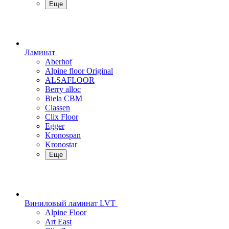
Еще
Ламинат
Aberhof
Alpine floor Original
ALSAFLOOR
Berry alloc
Biela CBM
Classen
Clix Floor
Egger
Kronospan
Kronostar
Еще
Виниловый ламинат LVT
Alpine Floor
Art East