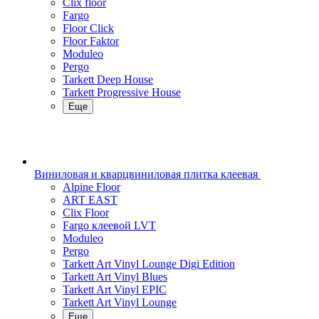
Clix floor
Fargo
Floor Click
Floor Faktor
Moduleo
Pergo
Tarkett Deep House
Tarkett Progressive House
Еще
Виниловая и кварцвиниловая плитка клеевая
Alpine Floor
ART EAST
Clix Floor
Fargo клеевой LVT
Moduleo
Pergo
Tarkett Art Vinyl Lounge Digi Edition
Tarkett Art Vinyl Blues
Tarkett Art Vinyl EPIC
Tarkett Art Vinyl Lounge
Еще