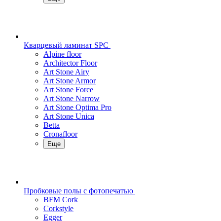
Кварцевый ламинат SPC
Alpine floor
Architector Floor
Art Stone Airy
Art Stone Armor
Art Stone Force
Art Stone Narrow
Art Stone Optima Pro
Art Stone Unica
Betta
Cronafloor
Еще
Пробковые полы с фотопечатью
BFM Cork
Corkstyle
Egger