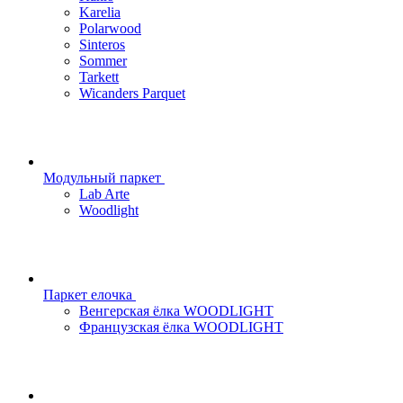
Karelia
Polarwood
Sinteros
Sommer
Tarkett
Wicanders Parquet
Модульный паркет
Lab Arte
Woodlight
Паркет елочка
Венгерская ёлка WOODLIGHT
Французская ёлка WOODLIGHT