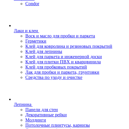
Condor
Лаки и клеи
Воск и масло для пробки и паркета
Герметики
Клей для ковролина и резиновых покрытий
Клей для лепнины
Клей для паркета и инженерной доски
Клей для плитки ПВХ и кварцвинила
Клей для пробковых покрытий
Лак для пробки и паркета, грунтовки
Средства по уходу и очистке
Лепнина
Панели для стен
Декоративные рейки
Молдинги
Потолочные плинтусы, карнизы