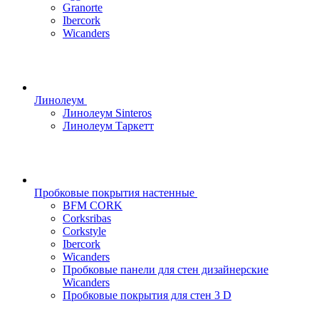
Granorte
Ibercork
Wicanders
Линолеум
Линолеум Sinteros
Линолеум Таркетт
Пробковые покрытия настенные
BFM CORK
Corksribas
Corkstyle
Ibercork
Wicanders
Пробковые панели для стен дизайнерские
Wicanders
Пробковые покрытия для стен 3 D