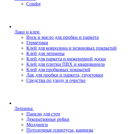
Condor
Лаки и клеи
Воск и масло для пробки и паркета
Герметики
Клей для ковролина и резиновых покрытий
Клей для лепнины
Клей для паркета и инженерной доски
Клей для плитки ПВХ и кварцвинила
Клей для пробковых покрытий
Лак для пробки и паркета, грунтовки
Средства по уходу и очистке
Лепнина
Панели для стен
Декоративные рейки
Молдинги
Потолочные плинтусы, карнизы