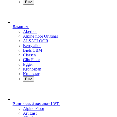
Еще
Ламинат
Aberhof
Alpine floor Original
ALSAFLOOR
Berry alloc
Biela CBM
Classen
Clix Floor
Egger
Kronospan
Kronostar
Еще
Виниловый ламинат LVT
Alpine Floor
Art East