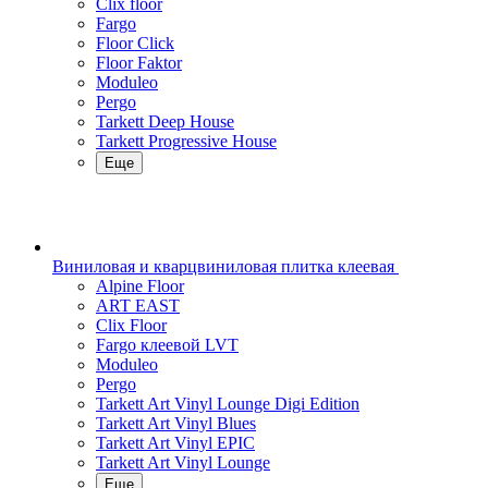
Clix floor
Fargo
Floor Click
Floor Faktor
Moduleo
Pergo
Tarkett Deep House
Tarkett Progressive House
Еще
Виниловая и кварцвиниловая плитка клеевая
Alpine Floor
ART EAST
Clix Floor
Fargo клеевой LVT
Moduleo
Pergo
Tarkett Art Vinyl Lounge Digi Edition
Tarkett Art Vinyl Blues
Tarkett Art Vinyl EPIC
Tarkett Art Vinyl Lounge
Еще