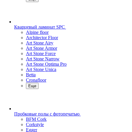
Кварцевый ламинат SPC
Alpine floor
Architector Floor
Art Stone Airy
Art Stone Armor
Art Stone Force
Art Stone Narrow
Art Stone Optima Pro
Art Stone Unica
Betta
Cronafloor
Еще
Пробковые полы с фотопечатью
BFM Cork
Corkstyle
Egger