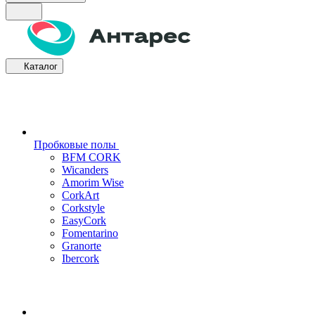
Каталог
Пробковые полы
BFM CORK
Wicanders
Amorim Wise
CorkArt
Corkstyle
EasyCork
Fomentarino
Granorte
Ibercork