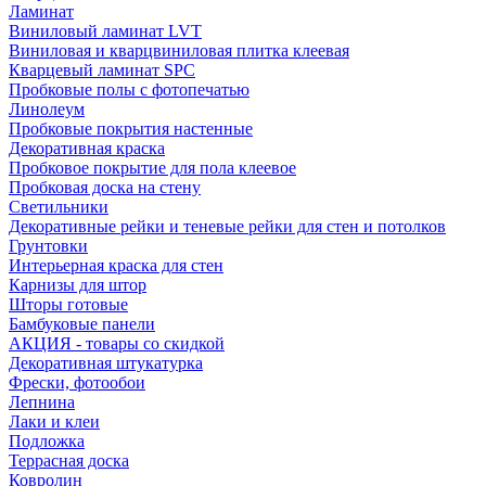
Ламинат
Виниловый ламинат LVT
Виниловая и кварцвиниловая плитка клеевая
Кварцевый ламинат SPC
Пробковые полы с фотопечатью
Линолеум
Пробковые покрытия настенные
Декоративная краска
Пробковое покрытие для пола клеевое
Пробковая доска на стену
Светильники
Декоративные рейки и теневые рейки для стен и потолков
Грунтовки
Интерьерная краска для стен
Карнизы для штор
Шторы готовые
Бамбуковые панели
АКЦИЯ - товары со скидкой
Декоративная штукатурка
Фрески, фотообои
Лепнина
Лаки и клеи
Подложка
Террасная доска
Ковролин