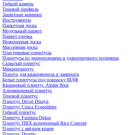
Гибкий камень
Теневой профиль
Защитные коврики
Инструменты
Паркетная доска
Модульный паркет
Паркет елочка
Инженерная доска
Массивная доска
Пластиковые плинтусы
Плинтусы из дюрополимера и ударопрочного полимера
Скрытый плинтус
Микроплинтус
Пороги для кварцвинила и ламината
Белые плинтусы под покраску МДФ
Кварцевый плинтус Alpine floor
Алюминиевый плинтус
Теневой плинтус
Плинтус Decor Dizayn
Плинтус Cosca Ecopolimer
Гибкий плинтус
Плинтус Funitura Dekor
Плинтус ПВХ вспененный Rico Concept
Плинтус с мягким краем
Плинтус Deartio