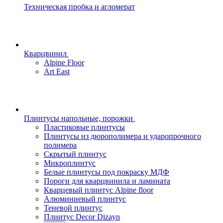
Техническая пробка и агломерат
Кварцвинил
Alpine Floor
Art East
Плинтусы напольные, порожки
Пластиковые плинтусы
Плинтусы из дюрополимера и ударопрочного
полимера
Скрытый плинтус
Микроплинтус
Белые плинтусы под покраску МДФ
Пороги для кварцвинила и ламината
Кварцевый плинтус Alpine floor
Алюминиевый плинтус
Теневой плинтус
Плинтус Decor Dizayn