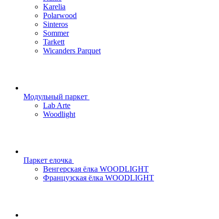
Karelia
Polarwood
Sinteros
Sommer
Tarkett
Wicanders Parquet
Модульный паркет
Lab Arte
Woodlight
Паркет елочка
Венгерская ёлка WOODLIGHT
Французская ёлка WOODLIGHT