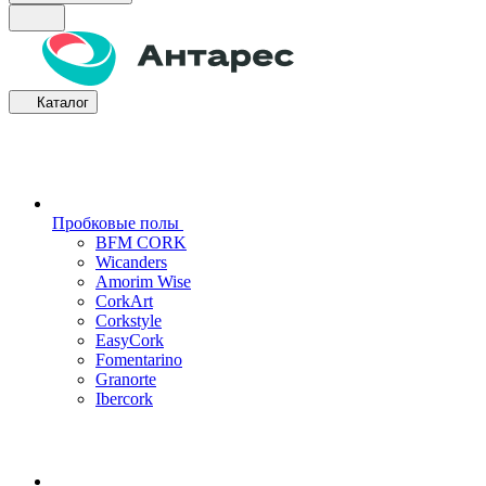
Каталог
Пробковые полы
BFM CORK
Wicanders
Amorim Wise
CorkArt
Corkstyle
EasyCork
Fomentarino
Granorte
Ibercork