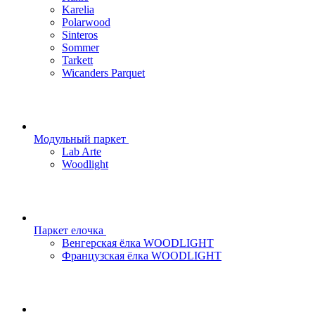
Karelia
Polarwood
Sinteros
Sommer
Tarkett
Wicanders Parquet
Модульный паркет
Lab Arte
Woodlight
Паркет елочка
Венгерская ёлка WOODLIGHT
Французская ёлка WOODLIGHT