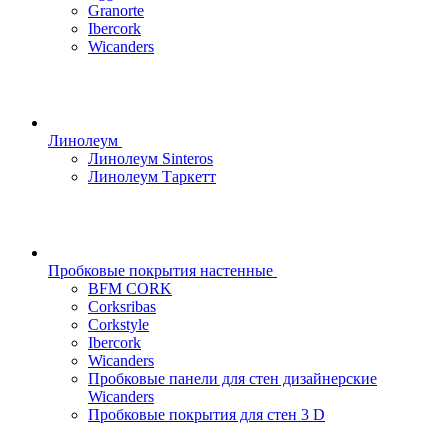
Granorte
Ibercork
Wicanders
Линолеум
Линолеум Sinteros
Линолеум Таркетт
Пробковые покрытия настенные
BFM CORK
Corksribas
Corkstyle
Ibercork
Wicanders
Пробковые панели для стен дизайнерские
Wicanders
Пробковые покрытия для стен 3 D