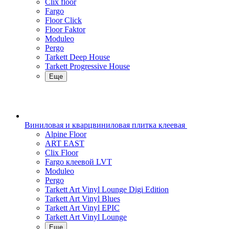
Clix floor
Fargo
Floor Click
Floor Faktor
Moduleo
Pergo
Tarkett Deep House
Tarkett Progressive House
Еще
Виниловая и кварцвиниловая плитка клеевая
Alpine Floor
ART EAST
Clix Floor
Fargo клеевой LVT
Moduleo
Pergo
Tarkett Art Vinyl Lounge Digi Edition
Tarkett Art Vinyl Blues
Tarkett Art Vinyl EPIC
Tarkett Art Vinyl Lounge
Еще