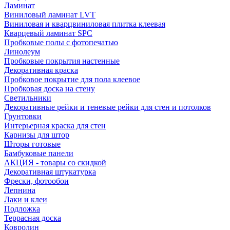
Ламинат
Виниловый ламинат LVT
Виниловая и кварцвиниловая плитка клеевая
Кварцевый ламинат SPC
Пробковые полы с фотопечатью
Линолеум
Пробковые покрытия настенные
Декоративная краска
Пробковое покрытие для пола клеевое
Пробковая доска на стену
Светильники
Декоративные рейки и теневые рейки для стен и потолков
Грунтовки
Интерьерная краска для стен
Карнизы для штор
Шторы готовые
Бамбуковые панели
АКЦИЯ - товары со скидкой
Декоративная штукатурка
Фрески, фотообои
Лепнина
Лаки и клеи
Подложка
Террасная доска
Ковролин