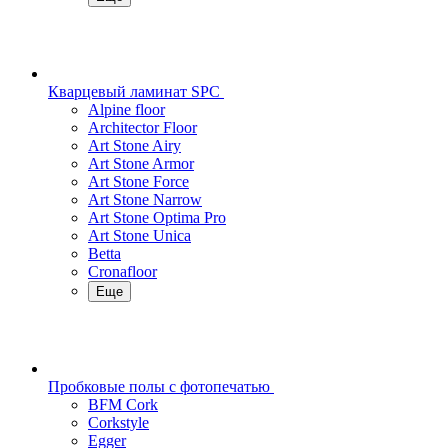
Кварцевый ламинат SPC
Alpine floor
Architector Floor
Art Stone Airy
Art Stone Armor
Art Stone Force
Art Stone Narrow
Art Stone Optima Pro
Art Stone Unica
Betta
Cronafloor
Еще
Пробковые полы с фотопечатью
BFM Cork
Corkstyle
Egger