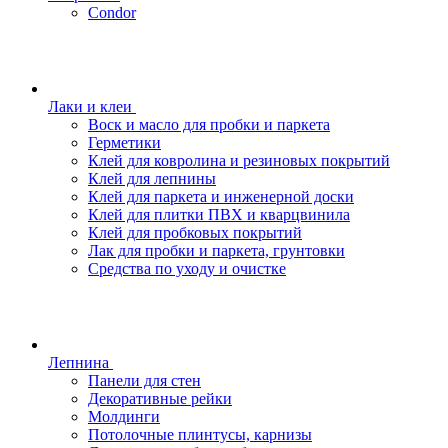
Condor
Лаки и клеи
Воск и масло для пробки и паркета
Герметики
Клей для ковролина и резиновых покрытий
Клей для лепнины
Клей для паркета и инженерной доски
Клей для плитки ПВХ и кварцвинила
Клей для пробковых покрытий
Лак для пробки и паркета, грунтовки
Средства по уходу и очистке
Лепнина
Панели для стен
Декоративные рейки
Молдинги
Потолочные плинтусы, карнизы