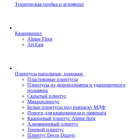
Техническая пробка и агломерат
Кварцвинил
Alpine Floor
Art East
Плинтусы напольные, порожки
Пластиковые плинтусы
Плинтусы из дюрополимера и ударопрочного
полимера
Скрытый плинтус
Микроплинтус
Белые плинтусы под покраску МДФ
Пороги для кварцвинила и ламината
Кварцевый плинтус Alpine floor
Алюминиевый плинтус
Теневой плинтус
Плинтус Decor Dizayn