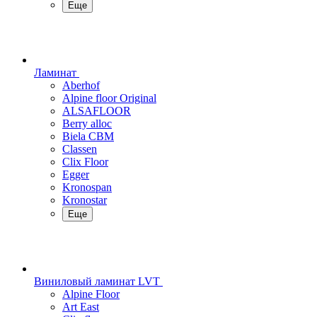
Еще
Ламинат
Aberhof
Alpine floor Original
ALSAFLOOR
Berry alloc
Biela CBM
Classen
Clix Floor
Egger
Kronospan
Kronostar
Еще
Виниловый ламинат LVT
Alpine Floor
Art East