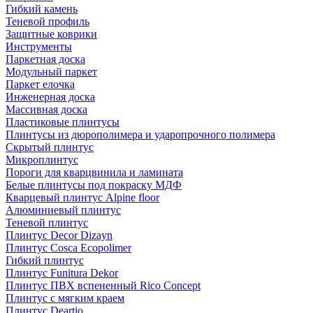
Гибкий камень
Теневой профиль
Защитные коврики
Инструменты
Паркетная доска
Модульный паркет
Паркет елочка
Инженерная доска
Массивная доска
Пластиковые плинтусы
Плинтусы из дюрополимера и ударопрочного полимера
Скрытый плинтус
Микроплинтус
Пороги для кварцвинила и ламината
Белые плинтусы под покраску МДФ
Кварцевый плинтус Alpine floor
Алюминиевый плинтус
Теневой плинтус
Плинтус Decor Dizayn
Плинтус Cosca Ecopolimer
Гибкий плинтус
Плинтус Funitura Dekor
Плинтус ПВХ вспененный Rico Concept
Плинтус с мягким краем
Плинтус Deartio