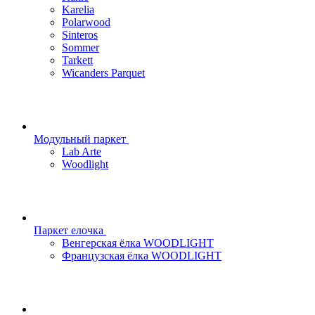
Karelia
Polarwood
Sinteros
Sommer
Tarkett
Wicanders Parquet
Модульный паркет
Lab Arte
Woodlight
Паркет елочка
Венгерская ёлка WOODLIGHT
Французская ёлка WOODLIGHT