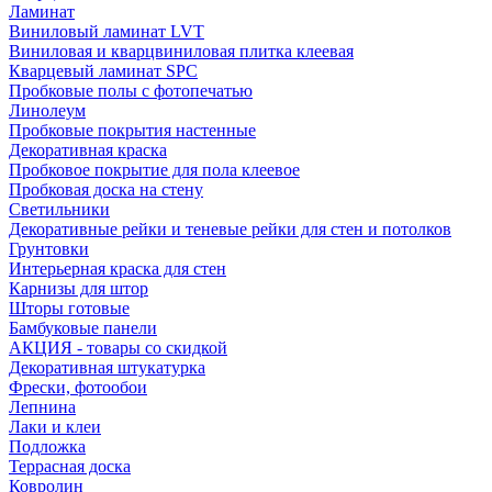
Ламинат
Виниловый ламинат LVT
Виниловая и кварцвиниловая плитка клеевая
Кварцевый ламинат SPC
Пробковые полы с фотопечатью
Линолеум
Пробковые покрытия настенные
Декоративная краска
Пробковое покрытие для пола клеевое
Пробковая доска на стену
Светильники
Декоративные рейки и теневые рейки для стен и потолков
Грунтовки
Интерьерная краска для стен
Карнизы для штор
Шторы готовые
Бамбуковые панели
АКЦИЯ - товары со скидкой
Декоративная штукатурка
Фрески, фотообои
Лепнина
Лаки и клеи
Подложка
Террасная доска
Ковролин