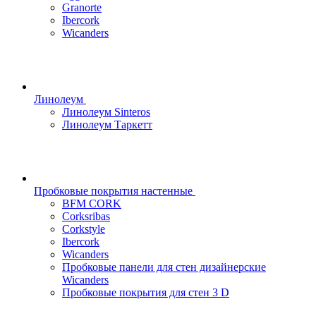
Granorte
Ibercork
Wicanders
Линолеум
Линолеум Sinteros
Линолеум Таркетт
Пробковые покрытия настенные
BFM CORK
Corksribas
Corkstyle
Ibercork
Wicanders
Пробковые панели для стен дизайнерские
Wicanders
Пробковые покрытия для стен 3 D