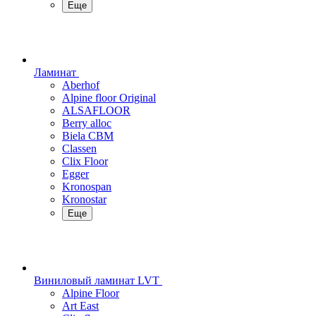
Еще
Ламинат
Aberhof
Alpine floor Original
ALSAFLOOR
Berry alloc
Biela CBM
Classen
Clix Floor
Egger
Kronospan
Kronostar
Еще
Виниловый ламинат LVT
Alpine Floor
Art East