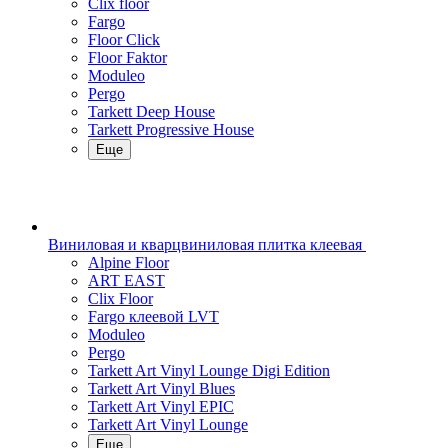
Clix floor
Fargo
Floor Click
Floor Faktor
Moduleo
Pergo
Tarkett Deep House
Tarkett Progressive House
Еще
Виниловая и кварцвиниловая плитка клеевая
Alpine Floor
ART EAST
Clix Floor
Fargo клеевой LVT
Moduleo
Pergo
Tarkett Art Vinyl Lounge Digi Edition
Tarkett Art Vinyl Blues
Tarkett Art Vinyl EPIC
Tarkett Art Vinyl Lounge
Еще