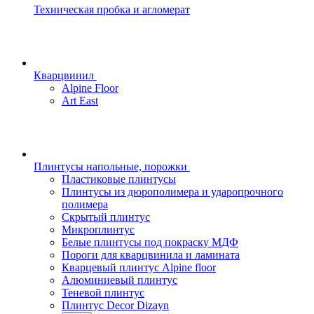
Техническая пробка и агломерат
Кварцвинил
Alpine Floor
Art East
Плинтусы напольные, порожки
Пластиковые плинтусы
Плинтусы из дюрополимера и ударопрочного
полимера
Скрытый плинтус
Микроплинтус
Белые плинтусы под покраску МДФ
Пороги для кварцвинила и ламината
Кварцевый плинтус Alpine floor
Алюминиевый плинтус
Теневой плинтус
Плинтус Decor Dizayn