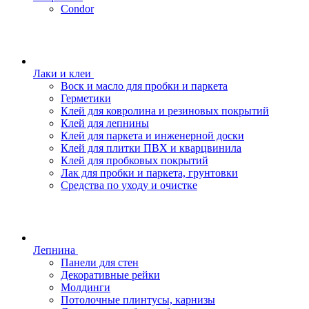
Condor
Лаки и клеи
Воск и масло для пробки и паркета
Герметики
Клей для ковролина и резиновых покрытий
Клей для лепнины
Клей для паркета и инженерной доски
Клей для плитки ПВХ и кварцвинила
Клей для пробковых покрытий
Лак для пробки и паркета, грунтовки
Средства по уходу и очистке
Лепнина
Панели для стен
Декоративные рейки
Молдинги
Потолочные плинтусы, карнизы