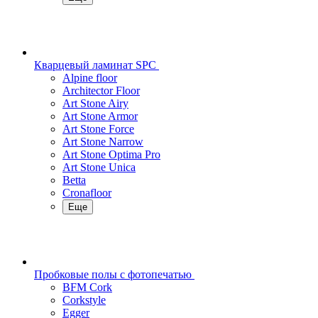
Кварцевый ламинат SPC
Alpine floor
Architector Floor
Art Stone Airy
Art Stone Armor
Art Stone Force
Art Stone Narrow
Art Stone Optima Pro
Art Stone Unica
Betta
Cronafloor
Еще
Пробковые полы с фотопечатью
BFM Cork
Corkstyle
Egger