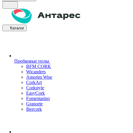
Каталог
Пробковые полы
BFM CORK
Wicanders
Amorim Wise
CorkArt
Corkstyle
EasyCork
Fomentarino
Granorte
Ibercork