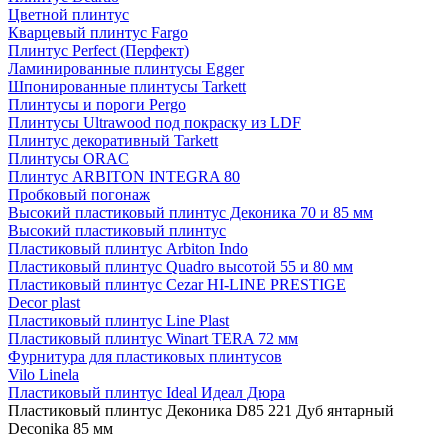
Цветной плинтус
Кварцевый плинтус Fargo
Плинтус Perfect (Перфект)
Ламинированные плинтусы Egger
Шпонированные плинтусы Tarkett
Плинтусы и пороги Pergo
Плинтусы Ultrawood под покраску из LDF
Плинтус декоративный Tarkett
Плинтусы ORAC
Плинтус ARBITON INTEGRA 80
Пробковый погонаж
Высокий пластиковый плинтус Деконика 70 и 85 мм
Высокий пластиковый плинтус
Пластиковый плинтус Arbiton Indo
Пластиковый плинтус Quadro высотой 55 и 80 мм
Пластиковый плинтус Cezar HI-LINE PRESTIGE
Decor plast
Пластиковый плинтус Line Plast
Пластиковый плинтус Winart TERA 72 мм
Фурнитура для пластиковых плинтусов
Vilo Linela
Пластиковый плинтус Ideal Идеал Дюра
Пластиковый плинтус Деконика D85 221 Дуб янтарный
Deconika 85 мм