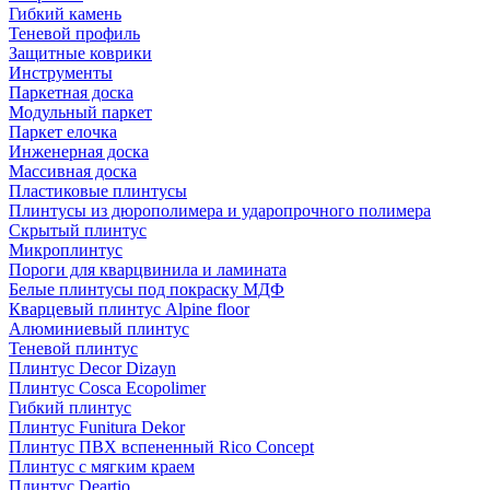
Гибкий камень
Теневой профиль
Защитные коврики
Инструменты
Паркетная доска
Модульный паркет
Паркет елочка
Инженерная доска
Массивная доска
Пластиковые плинтусы
Плинтусы из дюрополимера и ударопрочного полимера
Скрытый плинтус
Микроплинтус
Пороги для кварцвинила и ламината
Белые плинтусы под покраску МДФ
Кварцевый плинтус Alpine floor
Алюминиевый плинтус
Теневой плинтус
Плинтус Decor Dizayn
Плинтус Cosca Ecopolimer
Гибкий плинтус
Плинтус Funitura Dekor
Плинтус ПВХ вспененный Rico Concept
Плинтус с мягким краем
Плинтус Deartio