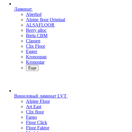
Ламинат
Aberhof
Alpine floor Original
ALSAFLOOR
Berry alloc
Biela CBM
Classen
Clix Floor
Egger
Kronospan
Kronostar
Еще
Виниловый ламинат LVT
Alpine Floor
Art East
Clix floor
Fargo
Floor Click
Floor Faktor