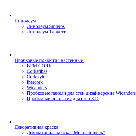
Линолеум
Линолеум Sinteros
Линолеум Таркетт
Пробковые покрытия настенные
BFM CORK
Corksribas
Corkstyle
Ibercork
Wicanders
Пробковые панели для стен дизайнерские Wicanders
Пробковые покрытия для стен 3 D
Декоративная краска
Декоративная краска "Мокрый шелк"