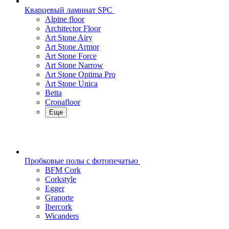
Кварцевый ламинат SPC
Alpine floor
Architector Floor
Art Stone Airy
Art Stone Armor
Art Stone Force
Art Stone Narrow
Art Stone Optima Pro
Art Stone Unica
Betta
Cronafloor
Еще
Пробковые полы с фотопечатью
BFM Cork
Corkstyle
Egger
Granorte
Ibercork
Wicanders