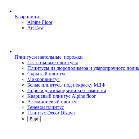
Кварцвинил
Alpine Floor
Art East
Плинтусы напольные, порожки
Пластиковые плинтусы
Плинтусы из дюрополимера и ударопрочного поли
Скрытый плинтус
Микроплинтус
Белые плинтусы под покраску МДФ
Пороги для кварцвинила и ламината
Кварцевый плинтус Alpine floor
Алюминиевый плинтус
Теневой плинтус
Плинтус Decor Dizayn
Еще