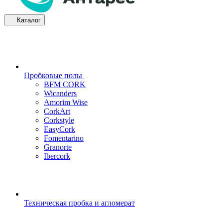
Каталог
Пробковые полы
BFM CORK
Wicanders
Amorim Wise
CorkArt
Corkstyle
EasyCork
Fomentarino
Granorte
Ibercork
Техническая пробка и агломерат