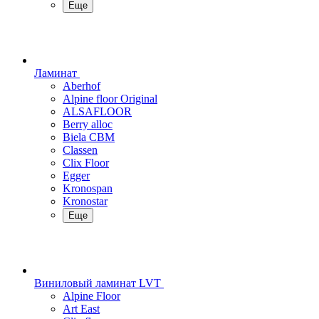
Еще
Ламинат
Aberhof
Alpine floor Original
ALSAFLOOR
Berry alloc
Biela CBM
Classen
Clix Floor
Egger
Kronospan
Kronostar
Еще
Виниловый ламинат LVT
Alpine Floor
Art East