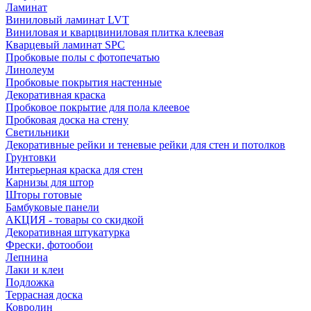
Ламинат
Виниловый ламинат LVT
Виниловая и кварцвиниловая плитка клеевая
Кварцевый ламинат SPC
Пробковые полы с фотопечатью
Линолеум
Пробковые покрытия настенные
Декоративная краска
Пробковое покрытие для пола клеевое
Пробковая доска на стену
Светильники
Декоративные рейки и теневые рейки для стен и потолков
Грунтовки
Интерьерная краска для стен
Карнизы для штор
Шторы готовые
Бамбуковые панели
АКЦИЯ - товары со скидкой
Декоративная штукатурка
Фрески, фотообои
Лепнина
Лаки и клеи
Подложка
Террасная доска
Ковролин