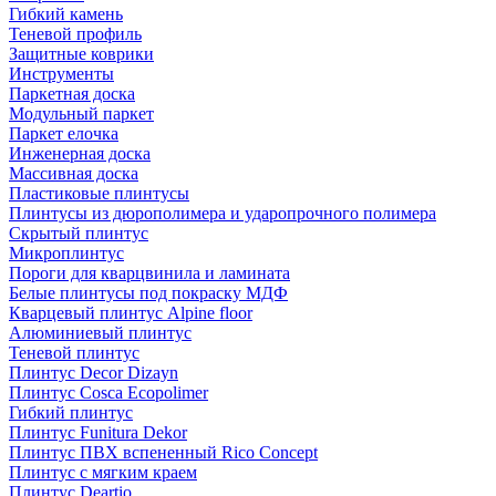
Гибкий камень
Теневой профиль
Защитные коврики
Инструменты
Паркетная доска
Модульный паркет
Паркет елочка
Инженерная доска
Массивная доска
Пластиковые плинтусы
Плинтусы из дюрополимера и ударопрочного полимера
Скрытый плинтус
Микроплинтус
Пороги для кварцвинила и ламината
Белые плинтусы под покраску МДФ
Кварцевый плинтус Alpine floor
Алюминиевый плинтус
Теневой плинтус
Плинтус Decor Dizayn
Плинтус Cosca Ecopolimer
Гибкий плинтус
Плинтус Funitura Dekor
Плинтус ПВХ вспененный Rico Concept
Плинтус с мягким краем
Плинтус Deartio