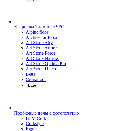
Кварцевый ламинат SPC
Alpine floor
Architector Floor
Art Stone Airy
Art Stone Armor
Art Stone Force
Art Stone Narrow
Art Stone Optima Pro
Art Stone Unica
Betta
Cronafloor
Еще
Пробковые полы с фотопечатью
BFM Cork
Corkstyle
Egger