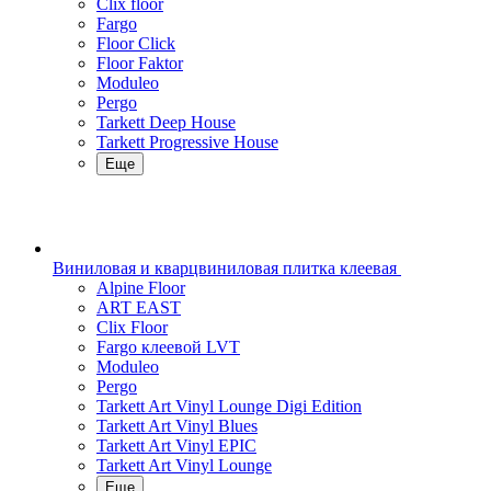
Clix floor
Fargo
Floor Click
Floor Faktor
Moduleo
Pergo
Tarkett Deep House
Tarkett Progressive House
Еще
Виниловая и кварцвиниловая плитка клеевая
Alpine Floor
ART EAST
Clix Floor
Fargo клеевой LVT
Moduleo
Pergo
Tarkett Art Vinyl Lounge Digi Edition
Tarkett Art Vinyl Blues
Tarkett Art Vinyl EPIC
Tarkett Art Vinyl Lounge
Еще