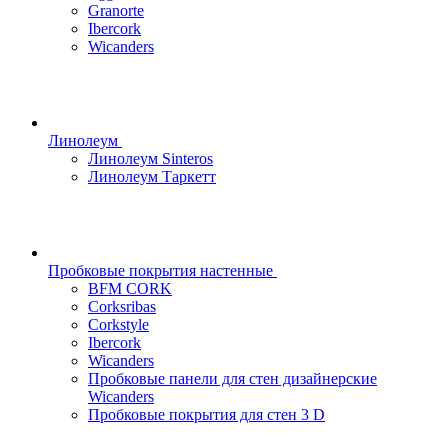
Granorte
Ibercork
Wicanders
Линолеум
Линолеум Sinteros
Линолеум Таркетт
Пробковые покрытия настенные
BFM CORK
Corksribas
Corkstyle
Ibercork
Wicanders
Пробковые панели для стен дизайнерские
Wicanders
Пробковые покрытия для стен 3 D