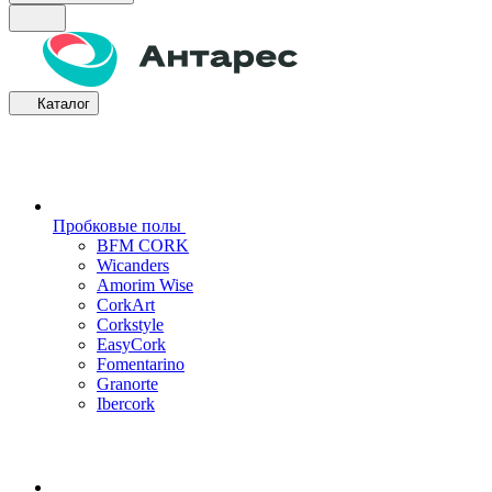
Каталог
Пробковые полы
BFM CORK
Wicanders
Amorim Wise
CorkArt
Corkstyle
EasyCork
Fomentarino
Granorte
Ibercork