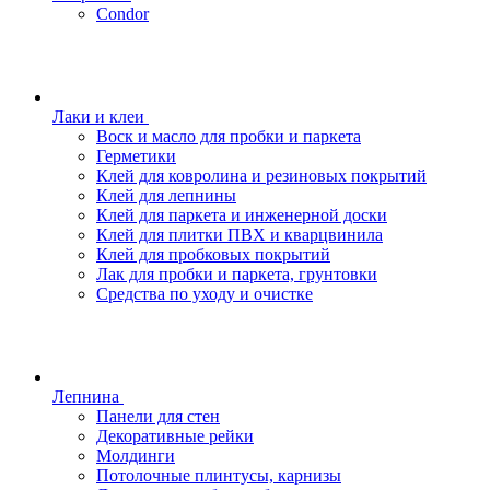
Condor
Лаки и клеи
Воск и масло для пробки и паркета
Герметики
Клей для ковролина и резиновых покрытий
Клей для лепнины
Клей для паркета и инженерной доски
Клей для плитки ПВХ и кварцвинила
Клей для пробковых покрытий
Лак для пробки и паркета, грунтовки
Средства по уходу и очистке
Лепнина
Панели для стен
Декоративные рейки
Молдинги
Потолочные плинтусы, карнизы