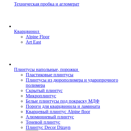
Техническая пробка и агломерат
Кварцвинил
Alpine Floor
Art East
Плинтусы напольные, порожки
Пластиковые плинтусы
Плинтусы из дюрополимера и ударопрочного
полимера
Скрытый плинтус
Микроплинтус
Белые плинтусы под покраску МДФ
Пороги для кварцвинила и ламината
Кварцевый плинтус Alpine floor
Алюминиевый плинтус
Теневой плинтус
Плинтус Decor Dizayn