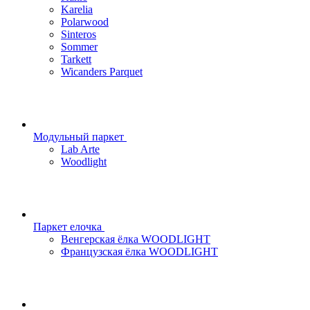
Karelia
Polarwood
Sinteros
Sommer
Tarkett
Wicanders Parquet
Модульный паркет
Lab Arte
Woodlight
Паркет елочка
Венгерская ёлка WOODLIGHT
Французская ёлка WOODLIGHT