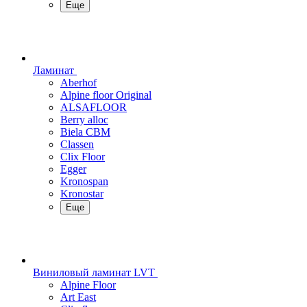
Еще
Ламинат
Aberhof
Alpine floor Original
ALSAFLOOR
Berry alloc
Biela CBM
Classen
Clix Floor
Egger
Kronospan
Kronostar
Еще
Виниловый ламинат LVT
Alpine Floor
Art East