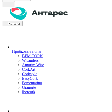
Каталог
Пробковые полы
BFM CORK
Wicanders
Amorim Wise
CorkArt
Corkstyle
EasyCork
Fomentarino
Granorte
Ibercork