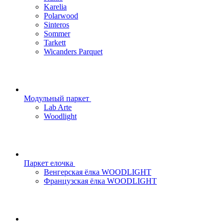
Karelia
Polarwood
Sinteros
Sommer
Tarkett
Wicanders Parquet
Модульный паркет
Lab Arte
Woodlight
Паркет елочка
Венгерская ёлка WOODLIGHT
Французская ёлка WOODLIGHT