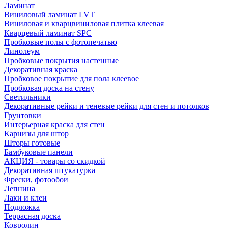
Ламинат
Виниловый ламинат LVT
Виниловая и кварцвиниловая плитка клеевая
Кварцевый ламинат SPC
Пробковые полы с фотопечатью
Линолеум
Пробковые покрытия настенные
Декоративная краска
Пробковое покрытие для пола клеевое
Пробковая доска на стену
Светильники
Декоративные рейки и теневые рейки для стен и потолков
Грунтовки
Интерьерная краска для стен
Карнизы для штор
Шторы готовые
Бамбуковые панели
АКЦИЯ - товары со скидкой
Декоративная штукатурка
Фрески, фотообои
Лепнина
Лаки и клеи
Подложка
Террасная доска
Ковролин