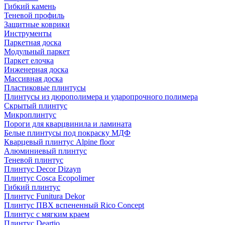
Гибкий камень
Теневой профиль
Защитные коврики
Инструменты
Паркетная доска
Модульный паркет
Паркет елочка
Инженерная доска
Массивная доска
Пластиковые плинтусы
Плинтусы из дюрополимера и ударопрочного полимера
Скрытый плинтус
Микроплинтус
Пороги для кварцвинила и ламината
Белые плинтусы под покраску МДФ
Кварцевый плинтус Alpine floor
Алюминиевый плинтус
Теневой плинтус
Плинтус Decor Dizayn
Плинтус Cosca Ecopolimer
Гибкий плинтус
Плинтус Funitura Dekor
Плинтус ПВХ вспененный Rico Concept
Плинтус с мягким краем
Плинтус Deartio