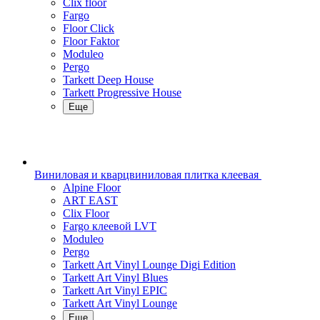
Clix floor
Fargo
Floor Click
Floor Faktor
Moduleo
Pergo
Tarkett Deep House
Tarkett Progressive House
Еще
Виниловая и кварцвиниловая плитка клеевая
Alpine Floor
ART EAST
Clix Floor
Fargo клеевой LVT
Moduleo
Pergo
Tarkett Art Vinyl Lounge Digi Edition
Tarkett Art Vinyl Blues
Tarkett Art Vinyl EPIC
Tarkett Art Vinyl Lounge
Еще