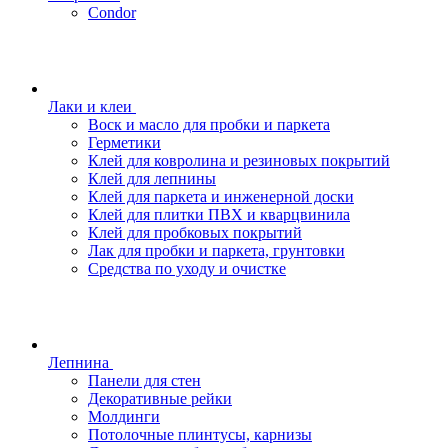
Condor
Лаки и клеи
Воск и масло для пробки и паркета
Герметики
Клей для ковролина и резиновых покрытий
Клей для лепнины
Клей для паркета и инженерной доски
Клей для плитки ПВХ и кварцвинила
Клей для пробковых покрытий
Лак для пробки и паркета, грунтовки
Средства по уходу и очистке
Лепнина
Панели для стен
Декоративные рейки
Молдинги
Потолочные плинтусы, карнизы