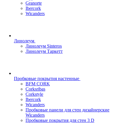
Granorte
Ibercork
Wicanders
Линолеум
Линолеум Sinteros
Линолеум Таркетт
Пробковые покрытия настенные
BFM CORK
Corksribas
Corkstyle
Ibercork
Wicanders
Пробковые панели для стен дизайнерские
Wicanders
Пробковые покрытия для стен 3 D