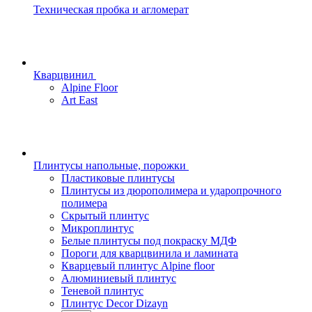
Техническая пробка и агломерат
Кварцвинил
Alpine Floor
Art East
Плинтусы напольные, порожки
Пластиковые плинтусы
Плинтусы из дюрополимера и ударопрочного
полимера
Скрытый плинтус
Микроплинтус
Белые плинтусы под покраску МДФ
Пороги для кварцвинила и ламината
Кварцевый плинтус Alpine floor
Алюминиевый плинтус
Теневой плинтус
Плинтус Decor Dizayn