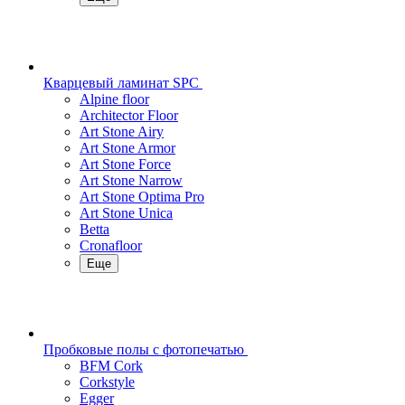
Кварцевый ламинат SPC
Alpine floor
Architector Floor
Art Stone Airy
Art Stone Armor
Art Stone Force
Art Stone Narrow
Art Stone Optima Pro
Art Stone Unica
Betta
Cronafloor
Еще
Пробковые полы с фотопечатью
BFM Cork
Corkstyle
Egger