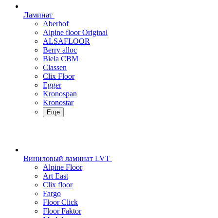
Ламинат
Aberhof
Alpine floor Original
ALSAFLOOR
Berry alloc
Biela CBM
Classen
Clix Floor
Egger
Kronospan
Kronostar
Еще
Виниловый ламинат LVT
Alpine Floor
Art East
Clix floor
Fargo
Floor Click
Floor Faktor