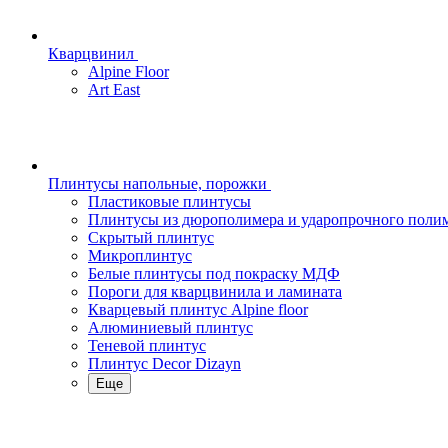
Кварцвинил
Alpine Floor
Art East
Плинтусы напольные, порожки
Пластиковые плинтусы
Плинтусы из дюрополимера и ударопрочного поли
Скрытый плинтус
Микроплинтус
Белые плинтусы под покраску МДФ
Пороги для кварцвинила и ламината
Кварцевый плинтус Alpine floor
Алюминиевый плинтус
Теневой плинтус
Плинтус Decor Dizayn
Еще