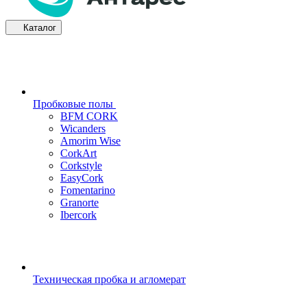
Каталог
Пробковые полы
BFM CORK
Wicanders
Amorim Wise
CorkArt
Corkstyle
EasyCork
Fomentarino
Granorte
Ibercork
Техническая пробка и агломерат