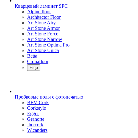
Кварцевый ламинат SPC
Alpine floor
Architector Floor
Art Stone Airy
Art Stone Armor
Art Stone Force
Art Stone Narrow
Art Stone Optima Pro
Art Stone Unica
Betta
Cronafloor
Еще
Пробковые полы с фотопечатью
BFM Cork
Corkstyle
Egger
Granorte
Ibercork
Wicanders