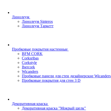
Линолеум
Линолеум Sinteros
Линолеум Таркетт
Пробковые покрытия настенные
BFM CORK
Corksribas
Corkstyle
Ibercork
Wicanders
Пробковые панели для стен дизайнерские Wicanders
Пробковые покрытия для стен 3 D
Декоративная краска
Декоративная краска "Мокрый шелк"