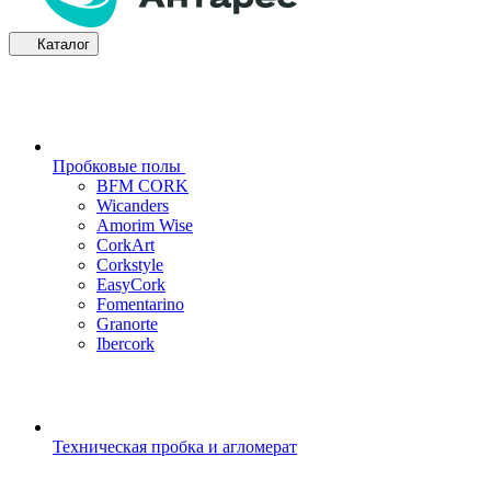
Каталог
Пробковые полы
BFM CORK
Wicanders
Amorim Wise
CorkArt
Corkstyle
EasyCork
Fomentarino
Granorte
Ibercork
Техническая пробка и агломерат