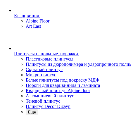
Кварцвинил
Alpine Floor
Art East
Плинтусы напольные, порожки
Пластиковые плинтусы
Плинтусы из дюрополимера и ударопрочного поли
Скрытый плинтус
Микроплинтус
Белые плинтусы под покраску МДФ
Пороги для кварцвинила и ламината
Кварцевый плинтус Alpine floor
Алюминиевый плинтус
Теневой плинтус
Плинтус Decor Dizayn
Еще