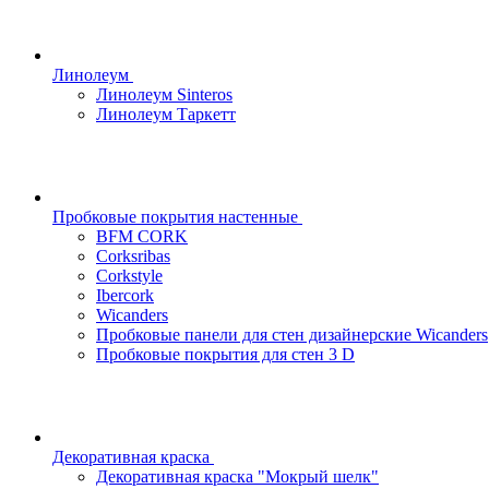
Линолеум
Линолеум Sinteros
Линолеум Таркетт
Пробковые покрытия настенные
BFM CORK
Corksribas
Corkstyle
Ibercork
Wicanders
Пробковые панели для стен дизайнерские Wicanders
Пробковые покрытия для стен 3 D
Декоративная краска
Декоративная краска "Мокрый шелк"