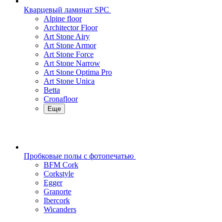
Кварцевый ламинат SPC
Alpine floor
Architector Floor
Art Stone Airy
Art Stone Armor
Art Stone Force
Art Stone Narrow
Art Stone Optima Pro
Art Stone Unica
Betta
Cronafloor
Еще
Пробковые полы с фотопечатью
BFM Cork
Corkstyle
Egger
Granorte
Ibercork
Wicanders