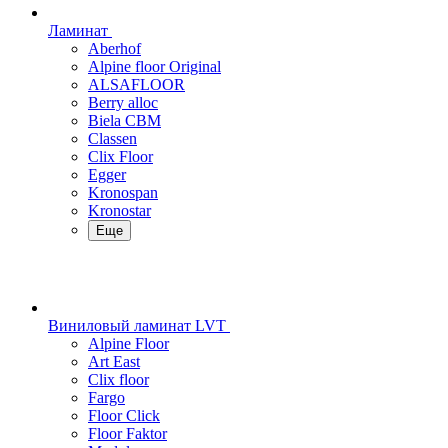
Ламинат
Aberhof
Alpine floor Original
ALSAFLOOR
Berry alloc
Biela CBM
Classen
Clix Floor
Egger
Kronospan
Kronostar
Еще
Виниловый ламинат LVT
Alpine Floor
Art East
Clix floor
Fargo
Floor Click
Floor Faktor