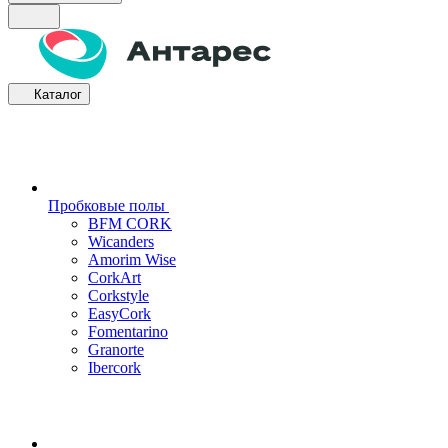
Каталог
Пробковые полы
BFM CORK
Wicanders
Amorim Wise
CorkArt
Corkstyle
EasyCork
Fomentarino
Granorte
Ibercork