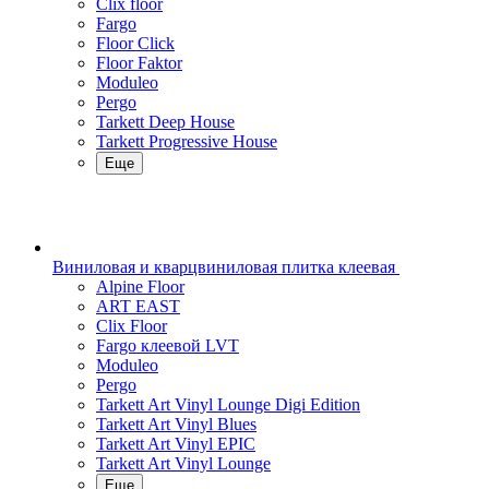
Clix floor
Fargo
Floor Click
Floor Faktor
Moduleo
Pergo
Tarkett Deep House
Tarkett Progressive House
Еще
Виниловая и кварцвиниловая плитка клеевая
Alpine Floor
ART EAST
Clix Floor
Fargo клеевой LVT
Moduleo
Pergo
Tarkett Art Vinyl Lounge Digi Edition
Tarkett Art Vinyl Blues
Tarkett Art Vinyl EPIC
Tarkett Art Vinyl Lounge
Еще