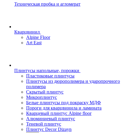
Техническая пробка и агломерат
Кварцвинил
Alpine Floor
Art East
Плинтусы напольные, порожки
Пластиковые плинтусы
Плинтусы из дюрополимера и ударопрочного
полимера
Скрытый плинтус
Микроплинтус
Белые плинтусы под покраску МДФ
Пороги для кварцвинила и ламината
Кварцевый плинтус Alpine floor
Алюминиевый плинтус
Теневой плинтус
Плинтус Decor Dizayn