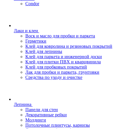
Condor
Лаки и клеи
Воск и масло для пробки и паркета
Герметики
Клей для ковролина и резиновых покрытий
Клей для лепнины
Клей для паркета и инженерной доски
Клей для плитки ПВХ и кварцвинила
Клей для пробковых покрытий
Лак для пробки и паркета, грунтовки
Средства по уходу и очистке
Лепнина
Панели для стен
Декоративные рейки
Молдинги
Потолочные плинтусы, карнизы