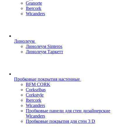
Granorte
Ibercork
Wicanders
Линолеум
Линолеум Sinteros
Линолеум Таркетт
Пробковые покрытия настенные
BFM CORK
Corksribas
Corkstyle
Ibercork
Wicanders
Пробковые панели для стен дизайнерские
Wicanders
Пробковые покрытия для стен 3 D