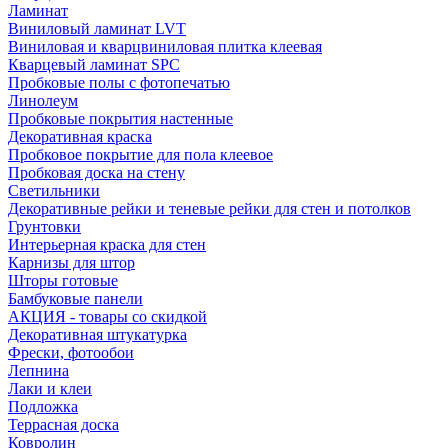
Ламинат
Виниловый ламинат LVT
Виниловая и кварцвиниловая плитка клеевая
Кварцевый ламинат SPC
Пробковые полы с фотопечатью
Линолеум
Пробковые покрытия настенные
Декоративная краска
Пробковое покрытие для пола клеевое
Пробковая доска на стену
Светильники
Декоративные рейки и теневые рейки для стен и потолков
Грунтовки
Интерьерная краска для стен
Карнизы для штор
Шторы готовые
Бамбуковые панели
АКЦИЯ - товары со скидкой
Декоративная штукатурка
Фрески, фотообои
Лепнина
Лаки и клеи
Подложка
Террасная доска
Ковролин