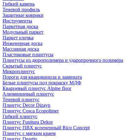
Гибкий камень
Теневой профиль
Защитные коврики
Инструменты
Паркетная доска
Модульный паркет
Паркет елочка
Инженерная доска
Массивная доска
Пластиковые плинтусы
Плинтусы из дюрополимера и ударопрочного полимера
Скрытый плинтус
Микроплинтус
Пороги для кварцвинила и ламината
Белые плинтусы под покраску МДФ
Кварцевый плинтус Alpine floor
Алюминиевый плинтус
Теневой плинтус
Плинтус Decor Dizayn
Плинтус Cosca Ecopolimer
Гибкий плинтус
Плинтус Funitura Dekor
Плинтус ПВХ вспененный Rico Concept
Плинтус с мягким краем
Плинтус Deartio