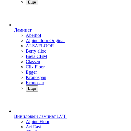
Еще
Ламинат
Aberhof
Alpine floor Original
ALSAFLOOR
Berry alloc
Biela CBM
Classen
Clix Floor
Egger
Kronospan
Kronostar
Еще
Виниловый ламинат LVT
Alpine Floor
Art East