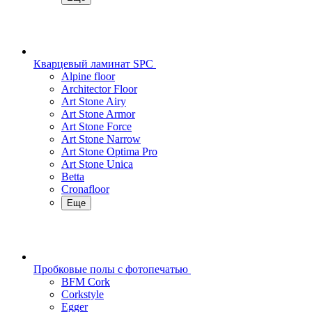
Кварцевый ламинат SPC
Alpine floor
Architector Floor
Art Stone Airy
Art Stone Armor
Art Stone Force
Art Stone Narrow
Art Stone Optima Pro
Art Stone Unica
Betta
Cronafloor
Еще
Пробковые полы с фотопечатью
BFM Cork
Corkstyle
Egger