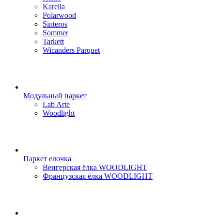
Karelia
Polarwood
Sinteros
Sommer
Tarkett
Wicanders Parquet
Модульный паркет
Lab Arte
Woodlight
Паркет елочка
Венгерская ёлка WOODLIGHT
Французская ёлка WOODLIGHT