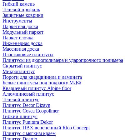
Гибкий камень
Теневой профиль
Защитные коврики
Инструменты
Паркетная доска
Модульный паркет
Паркет елочка
Инженерная доска
Массивная доска
Пластиковые плинтусы
Плинтусы из дюрополимера и ударопрочного полимера
Скрытый плинтус
Микроплинтус
Пороги для кварцвинила и ламината
Белые плинтусы под покраску МДФ
Кварцевый плинтус Alpine floor
Алюминиевый плинтус
Теневой плинтус
Плинтус Decor Dizayn
Плинтус Cosca Ecopolimer
Гибкий плинтус
Плинтус Funitura Dekor
Плинтус ПВХ вспененный Rico Concept
Плинтус с мягким краем
Плинтус Deartio