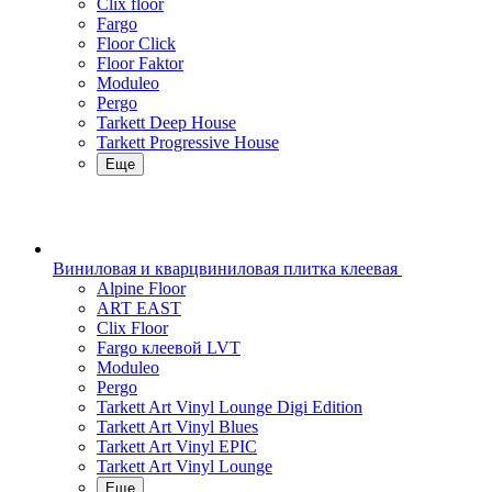
Clix floor
Fargo
Floor Click
Floor Faktor
Moduleo
Pergo
Tarkett Deep House
Tarkett Progressive House
Еще
Виниловая и кварцвиниловая плитка клеевая
Alpine Floor
ART EAST
Clix Floor
Fargo клеевой LVT
Moduleo
Pergo
Tarkett Art Vinyl Lounge Digi Edition
Tarkett Art Vinyl Blues
Tarkett Art Vinyl EPIC
Tarkett Art Vinyl Lounge
Еще