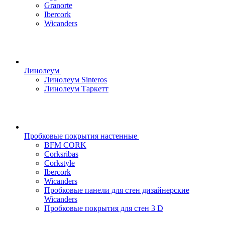
Granorte
Ibercork
Wicanders
Линолеум
Линолеум Sinteros
Линолеум Таркетт
Пробковые покрытия настенные
BFM CORK
Corksribas
Corkstyle
Ibercork
Wicanders
Пробковые панели для стен дизайнерские
Wicanders
Пробковые покрытия для стен 3 D