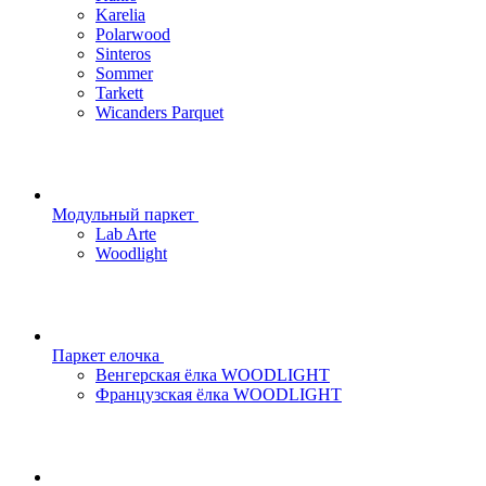
Karelia
Polarwood
Sinteros
Sommer
Tarkett
Wicanders Parquet
Модульный паркет
Lab Arte
Woodlight
Паркет елочка
Венгерская ёлка WOODLIGHT
Французская ёлка WOODLIGHT