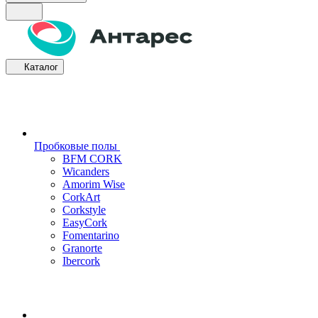
Каталог
Пробковые полы
BFM CORK
Wicanders
Amorim Wise
CorkArt
Corkstyle
EasyCork
Fomentarino
Granorte
Ibercork