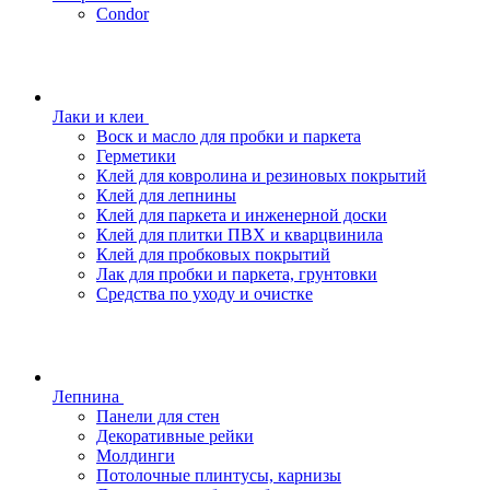
Condor
Лаки и клеи
Воск и масло для пробки и паркета
Герметики
Клей для ковролина и резиновых покрытий
Клей для лепнины
Клей для паркета и инженерной доски
Клей для плитки ПВХ и кварцвинила
Клей для пробковых покрытий
Лак для пробки и паркета, грунтовки
Средства по уходу и очистке
Лепнина
Панели для стен
Декоративные рейки
Молдинги
Потолочные плинтусы, карнизы