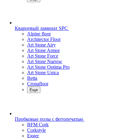
Кварцевый ламинат SPC
Alpine floor
Architector Floor
Art Stone Airy
Art Stone Armor
Art Stone Force
Art Stone Narrow
Art Stone Optima Pro
Art Stone Unica
Betta
Cronafloor
Еще
Пробковые полы с фотопечатью
BFM Cork
Corkstyle
Egger