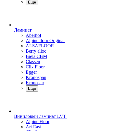
Еще
Ламинат
Aberhof
Alpine floor Original
ALSAFLOOR
Berry alloc
Biela CBM
Classen
Clix Floor
Egger
Kronospan
Kronostar
Еще
Виниловый ламинат LVT
Alpine Floor
Art East