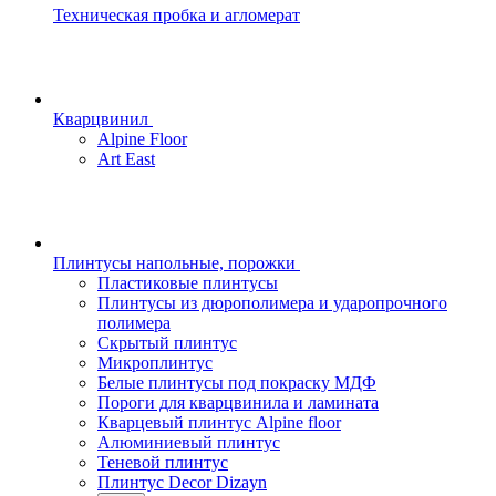
Техническая пробка и агломерат
Кварцвинил
Alpine Floor
Art East
Плинтусы напольные, порожки
Пластиковые плинтусы
Плинтусы из дюрополимера и ударопрочного
полимера
Скрытый плинтус
Микроплинтус
Белые плинтусы под покраску МДФ
Пороги для кварцвинила и ламината
Кварцевый плинтус Alpine floor
Алюминиевый плинтус
Теневой плинтус
Плинтус Decor Dizayn