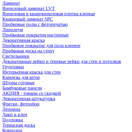
Ламинат
Виниловый ламинат LVT
Виниловая и кварцвиниловая плитка клеевая
Кварцевый ламинат SPC
Пробковые полы с фотопечатью
Линолеум
Пробковые покрытия настенные
Декоративная краска
Пробковое покрытие для пола клеевое
Пробковая доска на стену
Светильники
Декоративные рейки и теневые рейки для стен и потолков
Грунтовки
Интерьерная краска для стен
Карнизы для штор
Шторы готовые
Бамбуковые панели
АКЦИЯ - товары со скидкой
Декоративная штукатурка
Фрески, фотообои
Лепнина
Лаки и клеи
Подложка
Террасная доска
Ковролин