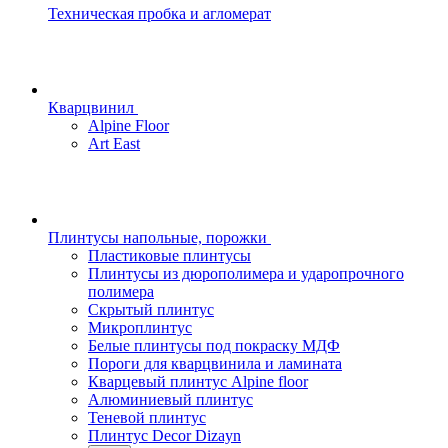
Техническая пробка и агломерат
Кварцвинил
Alpine Floor
Art East
Плинтусы напольные, порожки
Пластиковые плинтусы
Плинтусы из дюрополимера и ударопрочного
полимера
Скрытый плинтус
Микроплинтус
Белые плинтусы под покраску МДФ
Пороги для кварцвинила и ламината
Кварцевый плинтус Alpine floor
Алюминиевый плинтус
Теневой плинтус
Плинтус Decor Dizayn