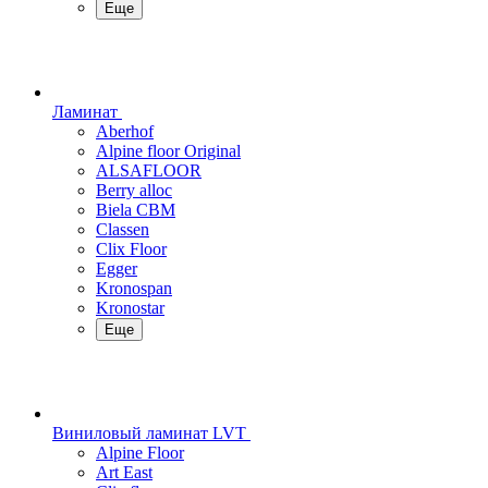
Еще
Ламинат
Aberhof
Alpine floor Original
ALSAFLOOR
Berry alloc
Biela CBM
Classen
Clix Floor
Egger
Kronospan
Kronostar
Еще
Виниловый ламинат LVT
Alpine Floor
Art East