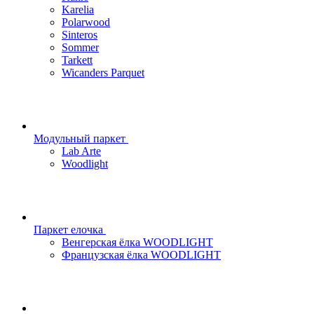
Karelia
Polarwood
Sinteros
Sommer
Tarkett
Wicanders Parquet
Модульный паркет
Lab Arte
Woodlight
Паркет елочка
Венгерская ёлка WOODLIGHT
Французская ёлка WOODLIGHT