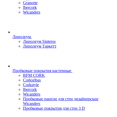
Granorte
Ibercork
Wicanders
Линолеум
Линолеум Sinteros
Линолеум Таркетт
Пробковые покрытия настенные
BFM CORK
Corksribas
Corkstyle
Ibercork
Wicanders
Пробковые панели для стен дизайнерские
Wicanders
Пробковые покрытия для стен 3 D