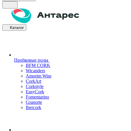
Каталог
Пробковые полы
BFM CORK
Wicanders
Amorim Wise
CorkArt
Corkstyle
EasyCork
Fomentarino
Granorte
Ibercork