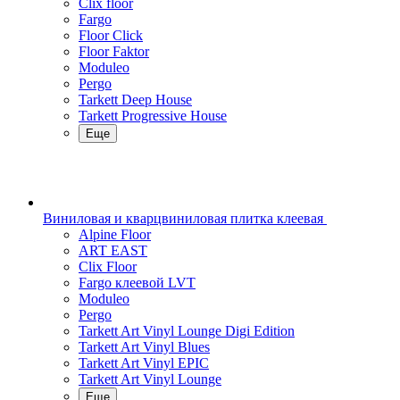
Clix floor
Fargo
Floor Click
Floor Faktor
Moduleo
Pergo
Tarkett Deep House
Tarkett Progressive House
Еще
Виниловая и кварцвиниловая плитка клеевая
Alpine Floor
ART EAST
Clix Floor
Fargo клеевой LVT
Moduleo
Pergo
Tarkett Art Vinyl Lounge Digi Edition
Tarkett Art Vinyl Blues
Tarkett Art Vinyl EPIC
Tarkett Art Vinyl Lounge
Еще