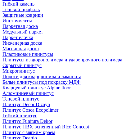
Гибкий камень
Теневой профиль
Защитные коврики
Инструменты
Паркетная доска
Модульный паркет
Паркет елочка
Инженерная доска
Массивная доска
Пластиковые плинтусы
Плинтусы из дюрополимера и ударопрочного полимера
Скрытый плинтус
Микроплинтус
Пороги для кварцвинила и ламината
Белые плинтусы под покраску МДФ
Кварцевый плинтус Alpine floor
Алюминиевый плинтус
Теневой плинтус
Плинтус Decor Dizayn
Плинтус Cosca Ecopolimer
Гибкий плинтус
Плинтус Funitura Dekor
Плинтус ПВХ вспененный Rico Concept
Плинтус с мягким краем
Плинтус Deartio