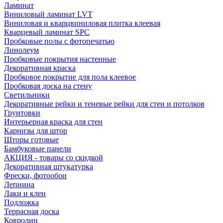
Ламинат
Виниловый ламинат LVT
Виниловая и кварцвиниловая плитка клеевая
Кварцевый ламинат SPC
Пробковые полы с фотопечатью
Линолеум
Пробковые покрытия настенные
Декоративная краска
Пробковое покрытие для пола клеевое
Пробковая доска на стену
Светильники
Декоративные рейки и теневые рейки для стен и потолков
Грунтовки
Интерьерная краска для стен
Карнизы для штор
Шторы готовые
Бамбуковые панели
АКЦИЯ - товары со скидкой
Декоративная штукатурка
Фрески, фотообои
Лепнина
Лаки и клеи
Подложка
Террасная доска
Ковролин