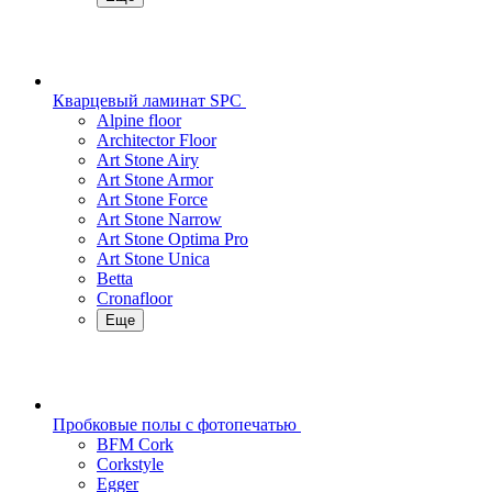
Кварцевый ламинат SPC
Alpine floor
Architector Floor
Art Stone Airy
Art Stone Armor
Art Stone Force
Art Stone Narrow
Art Stone Optima Pro
Art Stone Unica
Betta
Cronafloor
Еще
Пробковые полы с фотопечатью
BFM Cork
Corkstyle
Egger