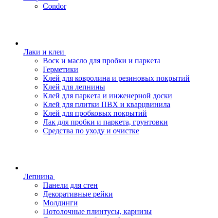
Condor
Лаки и клеи
Воск и масло для пробки и паркета
Герметики
Клей для ковролина и резиновых покрытий
Клей для лепнины
Клей для паркета и инженерной доски
Клей для плитки ПВХ и кварцвинила
Клей для пробковых покрытий
Лак для пробки и паркета, грунтовки
Средства по уходу и очистке
Лепнина
Панели для стен
Декоративные рейки
Молдинги
Потолочные плинтусы, карнизы