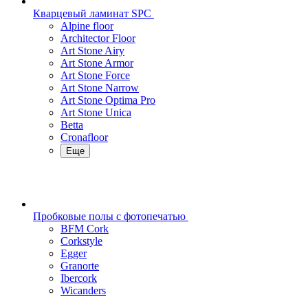
Кварцевый ламинат SPC
Alpine floor
Architector Floor
Art Stone Airy
Art Stone Armor
Art Stone Force
Art Stone Narrow
Art Stone Optima Pro
Art Stone Unica
Betta
Cronafloor
Еще
Пробковые полы с фотопечатью
BFM Cork
Corkstyle
Egger
Granorte
Ibercork
Wicanders