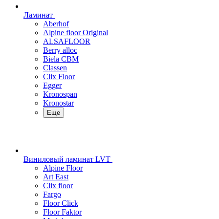
Ламинат
Aberhof
Alpine floor Original
ALSAFLOOR
Berry alloc
Biela CBM
Classen
Clix Floor
Egger
Kronospan
Kronostar
Еще
Виниловый ламинат LVT
Alpine Floor
Art East
Clix floor
Fargo
Floor Click
Floor Faktor