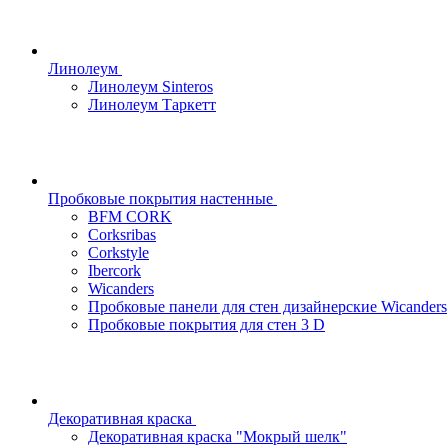
Линолеум
Линолеум Sinteros
Линолеум Таркетт
Пробковые покрытия настенные
BFM CORK
Corksribas
Corkstyle
Ibercork
Wicanders
Пробковые панели для стен дизайнерские Wicanders
Пробковые покрытия для стен 3 D
Декоративная краска
Декоративная краска "Мокрый шелк"