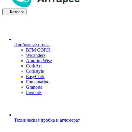
Каталог
Пробковые полы
BFM CORK
Wicanders
Amorim Wise
CorkArt
Corkstyle
EasyCork
Fomentarino
Granorte
Ibercork
Техническая пробка и агломерат