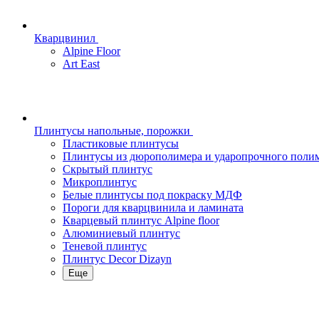
Кварцвинил
Alpine Floor
Art East
Плинтусы напольные, порожки
Пластиковые плинтусы
Плинтусы из дюрополимера и ударопрочного поли
Скрытый плинтус
Микроплинтус
Белые плинтусы под покраску МДФ
Пороги для кварцвинила и ламината
Кварцевый плинтус Alpine floor
Алюминиевый плинтус
Теневой плинтус
Плинтус Decor Dizayn
Еще