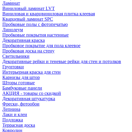
Ламинат
Виниловый ламинат LVT
Виниловая и кварцвиниловая плитка клеевая
Кварцевый ламинат SPC
Пробковые полы с фотопечатью
Линолеум
Пробковые покрытия настенные
Декоративная краска
Пробковое покрытие для пола клеевое
Пробковая доска на стену
Светильники
Декоративные рейки и теневые рейки для стен и потолков
Грунтовки
Интерьерная краска для стен
Карнизы для штор
Шторы готовые
Бамбуковые панели
АКЦИЯ - товары со скидкой
Декоративная штукатурка
Фрески, фотообои
Лепнина
Лаки и клеи
Подложка
Террасная доска
Ковролин