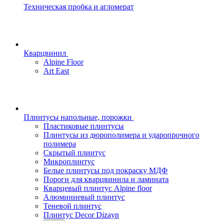
Техническая пробка и агломерат
Кварцвинил
Alpine Floor
Art East
Плинтусы напольные, порожки
Пластиковые плинтусы
Плинтусы из дюрополимера и ударопрочного
полимера
Скрытый плинтус
Микроплинтус
Белые плинтусы под покраску МДФ
Пороги для кварцвинила и ламината
Кварцевый плинтус Alpine floor
Алюминиевый плинтус
Теневой плинтус
Плинтус Decor Dizayn