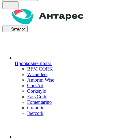
Каталог
Пробковые полы
BFM CORK
Wicanders
Amorim Wise
CorkArt
Corkstyle
EasyCork
Fomentarino
Granorte
Ibercork