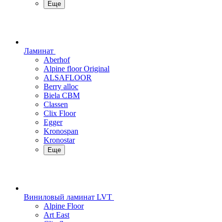
Еще
Ламинат
Aberhof
Alpine floor Original
ALSAFLOOR
Berry alloc
Biela CBM
Classen
Clix Floor
Egger
Kronospan
Kronostar
Еще
Виниловый ламинат LVT
Alpine Floor
Art East