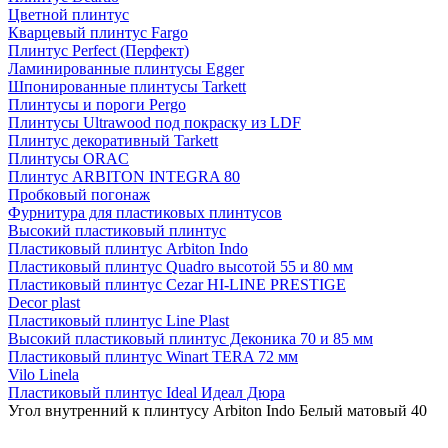
Цветной плинтус
Кварцевый плинтус Fargo
Плинтус Perfect (Перфект)
Ламинированные плинтусы Egger
Шпонированные плинтусы Tarkett
Плинтусы и пороги Pergo
Плинтусы Ultrawood под покраску из LDF
Плинтус декоративный Tarkett
Плинтусы ORAC
Плинтус ARBITON INTEGRA 80
Пробковый погонаж
Фурнитура для пластиковых плинтусов
Высокий пластиковый плинтус
Пластиковый плинтус Arbiton Indo
Пластиковый плинтус Quadro высотой 55 и 80 мм
Пластиковый плинтус Cezar HI-LINE PRESTIGE
Decor plast
Пластиковый плинтус Line Plast
Высокий пластиковый плинтус Деконика 70 и 85 мм
Пластиковый плинтус Winart TERA 72 мм
Vilo Linela
Пластиковый плинтус Ideal Идеал Дюра
Угол внутренний к плинтусу Arbiton Indo Белый матовый 40