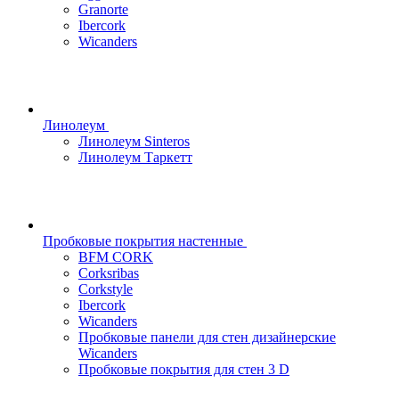
Granorte
Ibercork
Wicanders
Линолеум
Линолеум Sinteros
Линолеум Таркетт
Пробковые покрытия настенные
BFM CORK
Corksribas
Corkstyle
Ibercork
Wicanders
Пробковые панели для стен дизайнерские
Wicanders
Пробковые покрытия для стен 3 D