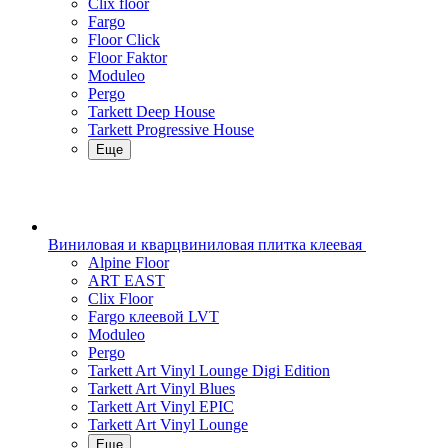
Clix floor
Fargo
Floor Click
Floor Faktor
Moduleo
Pergo
Tarkett Deep House
Tarkett Progressive House
Еще
Виниловая и кварцвиниловая плитка клеевая
Alpine Floor
ART EAST
Clix Floor
Fargo клеевой LVT
Moduleo
Pergo
Tarkett Art Vinyl Lounge Digi Edition
Tarkett Art Vinyl Blues
Tarkett Art Vinyl EPIC
Tarkett Art Vinyl Lounge
Еще