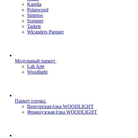
Karelia
Polarwood
Sinteros
Sommer
Tarkett
Wicanders Parquet
Модульный паркет
Lab Arte
Woodlight
Паркет елочка
Венгерская ёлка WOODLIGHT
Французская ёлка WOODLIGHT