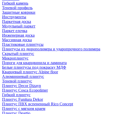
Гибкий камень
Теневой профиль
Защитные коврики
Инструменты
Паркетная доска
Модульный паркет
Паркет елочка
Инженерная доска
Массивная доска
Пластиковые плинтусы
Плинтусы из дюрополимера и ударопрочного полимера
Скрытый плинтус
Микроплинтус
Пороги для кварцвинила и ламината
Белые плинтусы под покраску МДФ
Кварцевый плинтус Alpine floor
Алюминиевый плинтус
Теневой плинтус
Плинтус Decor Dizayn
Плинтус Cosca Ecopolimer
Гибкий плинтус
Плинтус Funitura Dekor
Плинтус ПВХ вспененный Rico Concept
Плинтус с мягким краем
Плинтус Deartio