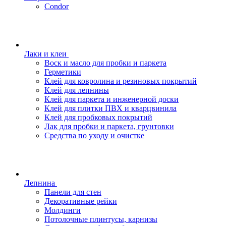
Condor
Лаки и клеи
Воск и масло для пробки и паркета
Герметики
Клей для ковролина и резиновых покрытий
Клей для лепнины
Клей для паркета и инженерной доски
Клей для плитки ПВХ и кварцвинила
Клей для пробковых покрытий
Лак для пробки и паркета, грунтовки
Средства по уходу и очистке
Лепнина
Панели для стен
Декоративные рейки
Молдинги
Потолочные плинтусы, карнизы