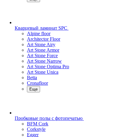
Кварцевый ламинат SPC
Alpine floor
Architector Floor
Art Stone Airy
Art Stone Armor
Art Stone Force
Art Stone Narrow
Art Stone Optima Pro
Art Stone Unica
Betta
Cronafloor
Еще
Пробковые полы с фотопечатью
BFM Cork
Corkstyle
Egger