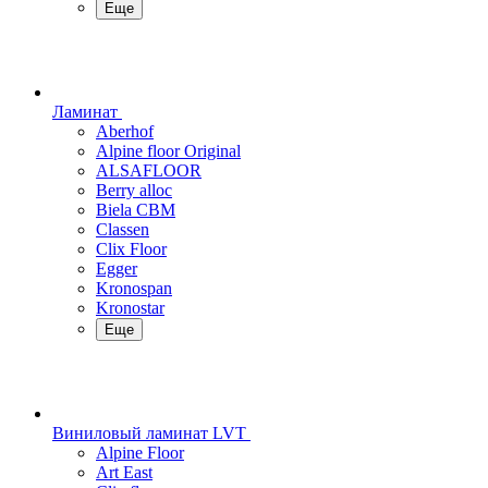
Еще
Ламинат
Aberhof
Alpine floor Original
ALSAFLOOR
Berry alloc
Biela CBM
Classen
Clix Floor
Egger
Kronospan
Kronostar
Еще
Виниловый ламинат LVT
Alpine Floor
Art East