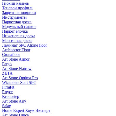
Гибкий камень
Теневой профиль
Защитные коврики
Инструменты
Паркетная доска
Модульный паркет
Паркет елочка
Инженерная доска
Массивная доска
Ламинат SPC Alpine floor
Architector Floor
Cronafloor
Art Stone Armor
Fargo
Art Stone Narrow
ZETA
Art Stone Optima Pro
Wicanders Start SPC
FirmFit
Royce
Kronostep
Art Stone Airy
Salag
Home Expert Хоум Эксперт
Art Stone Unica