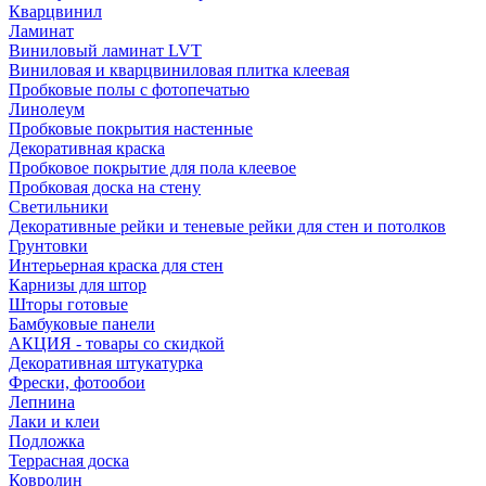
Кварцвинил
Ламинат
Виниловый ламинат LVT
Виниловая и кварцвиниловая плитка клеевая
Пробковые полы с фотопечатью
Линолеум
Пробковые покрытия настенные
Декоративная краска
Пробковое покрытие для пола клеевое
Пробковая доска на стену
Светильники
Декоративные рейки и теневые рейки для стен и потолков
Грунтовки
Интерьерная краска для стен
Карнизы для штор
Шторы готовые
Бамбуковые панели
АКЦИЯ - товары со скидкой
Декоративная штукатурка
Фрески, фотообои
Лепнина
Лаки и клеи
Подложка
Террасная доска
Ковролин