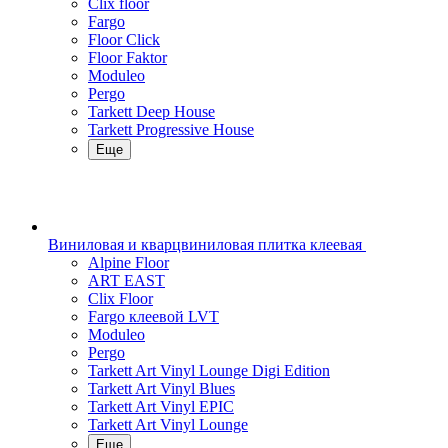
Clix floor
Fargo
Floor Click
Floor Faktor
Moduleo
Pergo
Tarkett Deep House
Tarkett Progressive House
Еще
Виниловая и кварцвиниловая плитка клеевая
Alpine Floor
ART EAST
Clix Floor
Fargo клеевой LVT
Moduleo
Pergo
Tarkett Art Vinyl Lounge Digi Edition
Tarkett Art Vinyl Blues
Tarkett Art Vinyl EPIC
Tarkett Art Vinyl Lounge
Еще