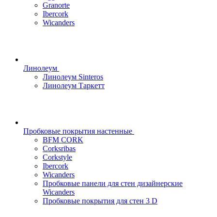
Granorte
Ibercork
Wicanders
Линолеум
Линолеум Sinteros
Линолеум Таркетт
Пробковые покрытия настенные
BFM CORK
Corksribas
Corkstyle
Ibercork
Wicanders
Пробковые панели для стен дизайнерские
Wicanders
Пробковые покрытия для стен 3 D