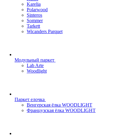
Karelia
Polarwood
Sinteros
Sommer
Tarkett
Wicanders Parquet
Модульный паркет
Lab Arte
Woodlight
Паркет елочка
Венгерская ёлка WOODLIGHT
Французская ёлка WOODLIGHT