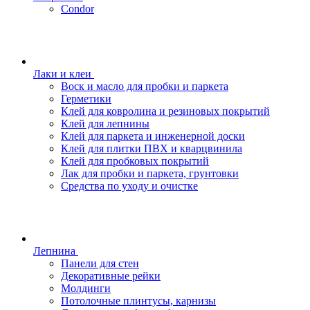
Condor
Лаки и клеи
Воск и масло для пробки и паркета
Герметики
Клей для ковролина и резиновых покрытий
Клей для лепнины
Клей для паркета и инженерной доски
Клей для плитки ПВХ и кварцвинила
Клей для пробковых покрытий
Лак для пробки и паркета, грунтовки
Средства по уходу и очистке
Лепнина
Панели для стен
Декоративные рейки
Молдинги
Потолочные плинтусы, карнизы