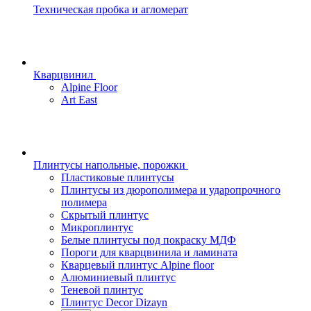
Техническая пробка и агломерат
Кварцвинил
Alpine Floor
Art East
Плинтусы напольные, порожки
Пластиковые плинтусы
Плинтусы из дюрополимера и ударопрочного
полимера
Скрытый плинтус
Микроплинтус
Белые плинтусы под покраску МДФ
Пороги для кварцвинила и ламината
Кварцевый плинтус Alpine floor
Алюминиевый плинтус
Теневой плинтус
Плинтус Decor Dizayn