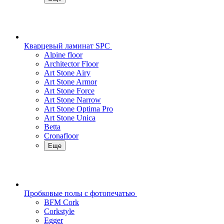
Кварцевый ламинат SPC
Alpine floor
Architector Floor
Art Stone Airy
Art Stone Armor
Art Stone Force
Art Stone Narrow
Art Stone Optima Pro
Art Stone Unica
Betta
Cronafloor
Еще
Пробковые полы с фотопечатью
BFM Cork
Corkstyle
Egger