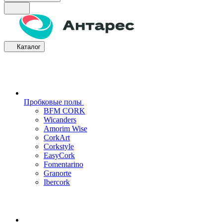
Каталог
Пробковые полы
BFM CORK
Wicanders
Amorim Wise
CorkArt
Corkstyle
EasyCork
Fomentarino
Granorte
Ibercork