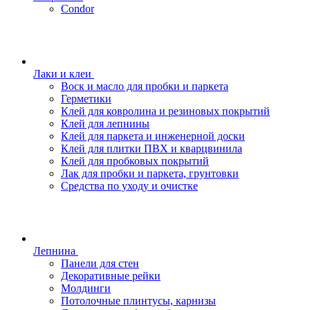
Condor
Лаки и клеи
Воск и масло для пробки и паркета
Герметики
Клей для ковролина и резиновых покрытий
Клей для лепнины
Клей для паркета и инженерной доски
Клей для плитки ПВХ и кварцвинила
Клей для пробковых покрытий
Лак для пробки и паркета, грунтовки
Средства по уходу и очистке
Лепнина
Панели для стен
Декоративные рейки
Молдинги
Потолочные плинтусы, карнизы