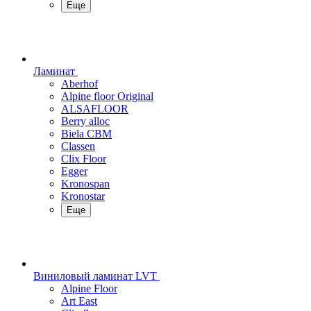
Еще
Ламинат
Aberhof
Alpine floor Original
ALSAFLOOR
Berry alloc
Biela CBM
Classen
Clix Floor
Egger
Kronospan
Kronostar
Еще
Виниловый ламинат LVT
Alpine Floor
Art East