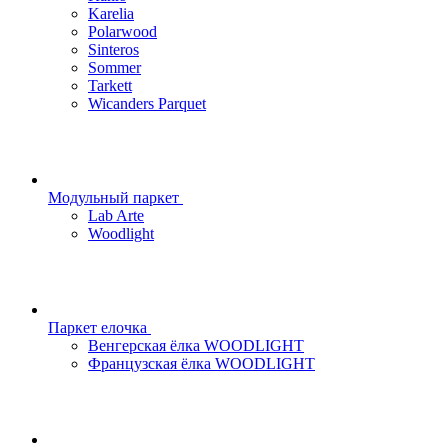
Karelia
Polarwood
Sinteros
Sommer
Tarkett
Wicanders Parquet
Модульный паркет
Lab Arte
Woodlight
Паркет елочка
Венгерская ёлка WOODLIGHT
Французская ёлка WOODLIGHT