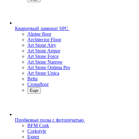
Кварцевый ламинат SPC
Alpine floor
Architector Floor
Art Stone Airy
Art Stone Armor
Art Stone Force
Art Stone Narrow
Art Stone Optima Pro
Art Stone Unica
Betta
Cronafloor
Еще
Пробковые полы с фотопечатью
BFM Cork
Corkstyle
Egger