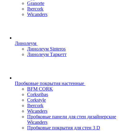
Granorte
Ibercork
Wicanders
Линолеум
Линолеум Sinteros
Линолеум Таркетт
Пробковые покрытия настенные
BFM CORK
Corksribas
Corkstyle
Ibercork
Wicanders
Пробковые панели для стен дизайнерские
Wicanders
Пробковые покрытия для стен 3 D