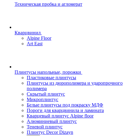
Техническая пробка и агломерат
Кварцвинил
Alpine Floor
Art East
Плинтусы напольные, порожки
Пластиковые плинтусы
Плинтусы из дюрополимера и ударопрочного
полимера
Скрытый плинтус
Микроплинтус
Белые плинтусы под покраску МДФ
Пороги для кварцвинила и ламината
Кварцевый плинтус Alpine floor
Алюминиевый плинтус
Теневой плинтус
Плинтус Decor Dizayn