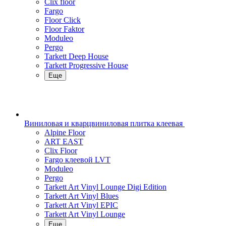
Clix floor
Fargo
Floor Click
Floor Faktor
Moduleo
Pergo
Tarkett Deep House
Tarkett Progressive House
Еще
Виниловая и кварцвиниловая плитка клеевая
Alpine Floor
ART EAST
Clix Floor
Fargo клеевой LVT
Moduleo
Pergo
Tarkett Art Vinyl Lounge Digi Edition
Tarkett Art Vinyl Blues
Tarkett Art Vinyl EPIC
Tarkett Art Vinyl Lounge
Еще