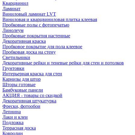
Кварцвинил
Ламинат
Виниловый ламинат LVT
Виниловая и кварцвиниловая плитка клеевая
Пробковые полы с фотопечатью
Линолеум
Пробковые покрытия настенные
Декоративная краска
Пробковое покрытие для пола клеевое
Пробковая доска на стену
Светильники
Декоративные рейки и теневые рейки для стен и потолков
Грунтовки
Интерьерная краска для стен
Карнизы для штор
Шторы готовые
Бамбуковые панели
АКЦИЯ - товары со скидкой
Декоративная штукатурка
Фрески, фотообои
Лепнина
Лаки и клеи
Подложка
Террасная доска
Ковролин