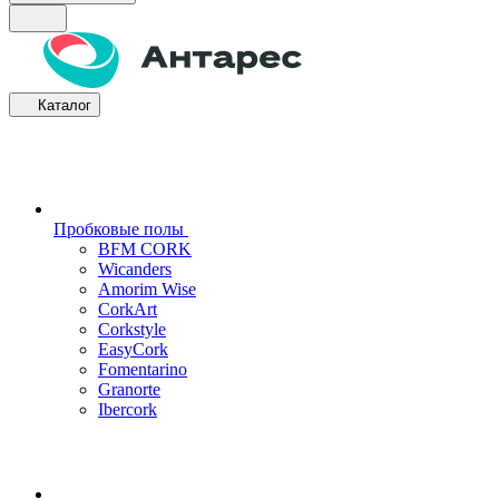
Каталог
Пробковые полы
BFM CORK
Wicanders
Amorim Wise
CorkArt
Corkstyle
EasyCork
Fomentarino
Granorte
Ibercork