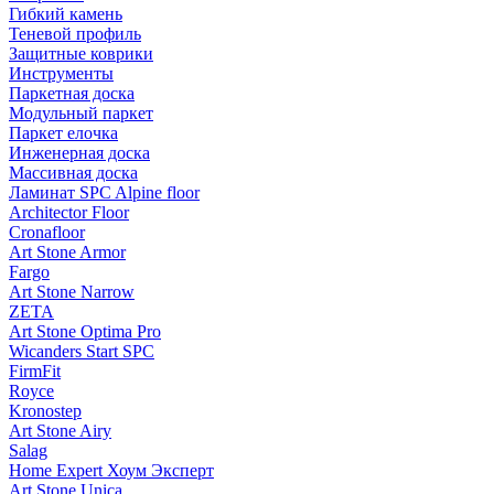
Гибкий камень
Теневой профиль
Защитные коврики
Инструменты
Паркетная доска
Модульный паркет
Паркет елочка
Инженерная доска
Массивная доска
Ламинат SPC Alpine floor
Architector Floor
Cronafloor
Art Stone Armor
Fargo
Art Stone Narrow
ZETA
Art Stone Optima Pro
Wicanders Start SPC
FirmFit
Royce
Kronostep
Art Stone Airy
Salag
Home Expert Хоум Эксперт
Art Stone Unica