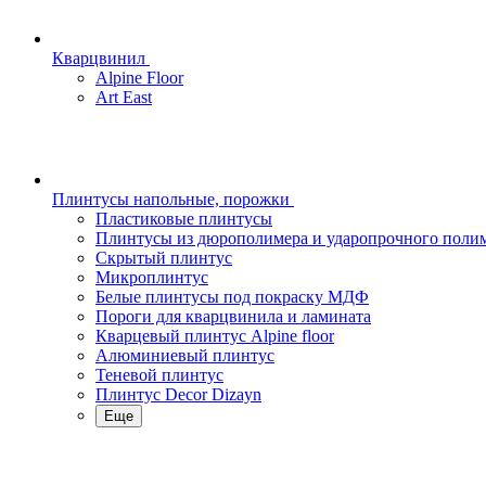
Кварцвинил
Alpine Floor
Art East
Плинтусы напольные, порожки
Пластиковые плинтусы
Плинтусы из дюрополимера и ударопрочного поли
Скрытый плинтус
Микроплинтус
Белые плинтусы под покраску МДФ
Пороги для кварцвинила и ламината
Кварцевый плинтус Alpine floor
Алюминиевый плинтус
Теневой плинтус
Плинтус Decor Dizayn
Еще