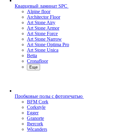
Кварцевый ламинат SPC
Alpine floor
Architector Floor
Art Stone Airy
Art Stone Armor
Art Stone Force
Art Stone Narrow
Art Stone Optima Pro
Art Stone Unica
Betta
Cronafloor
Еще
Пробковые полы с фотопечатью
BFM Cork
Corkstyle
Egger
Granorte
Ibercork
Wicanders