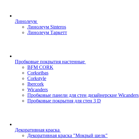
Линолеум
Линолеум Sinteros
Линолеум Таркетт
Пробковые покрытия настенные
BFM CORK
Corksribas
Corkstyle
Ibercork
Wicanders
Пробковые панели для стен дизайнерские Wicanders
Пробковые покрытия для стен 3 D
Декоративная краска
Декоративная краска "Мокрый шелк"