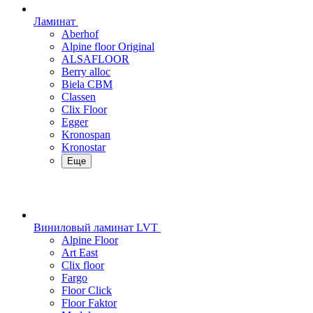
Ламинат
Aberhof
Alpine floor Original
ALSAFLOOR
Berry alloc
Biela CBM
Classen
Clix Floor
Egger
Kronospan
Kronostar
Еще
Виниловый ламинат LVT
Alpine Floor
Art East
Clix floor
Fargo
Floor Click
Floor Faktor