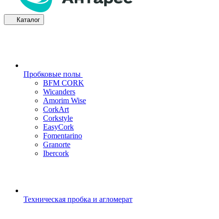
Каталог
Пробковые полы
BFM CORK
Wicanders
Amorim Wise
CorkArt
Corkstyle
EasyCork
Fomentarino
Granorte
Ibercork
Техническая пробка и агломерат