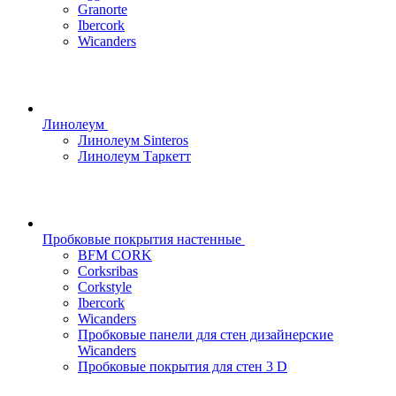
Granorte
Ibercork
Wicanders
Линолеум
Линолеум Sinteros
Линолеум Таркетт
Пробковые покрытия настенные
BFM CORK
Corksribas
Corkstyle
Ibercork
Wicanders
Пробковые панели для стен дизайнерские
Wicanders
Пробковые покрытия для стен 3 D