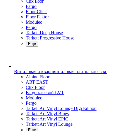
Clix floor
Fargo
Floor Click
Floor Faktor
Moduleo
Pergo
Tarkett Deep House
Tarkett Progressive House
Еще
Виниловая и кварцвиниловая плитка клеевая
Alpine Floor
ART EAST
Clix Floor
Fargo клеевой LVT
Moduleo
Pergo
Tarkett Art Vinyl Lounge Digi Edition
Tarkett Art Vinyl Blues
Tarkett Art Vinyl EPIC
Tarkett Art Vinyl Lounge
Еще