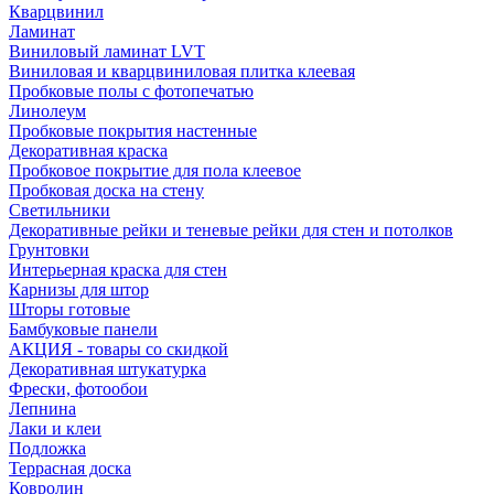
Кварцвинил
Ламинат
Виниловый ламинат LVT
Виниловая и кварцвиниловая плитка клеевая
Пробковые полы с фотопечатью
Линолеум
Пробковые покрытия настенные
Декоративная краска
Пробковое покрытие для пола клеевое
Пробковая доска на стену
Светильники
Декоративные рейки и теневые рейки для стен и потолков
Грунтовки
Интерьерная краска для стен
Карнизы для штор
Шторы готовые
Бамбуковые панели
АКЦИЯ - товары со скидкой
Декоративная штукатурка
Фрески, фотообои
Лепнина
Лаки и клеи
Подложка
Террасная доска
Ковролин