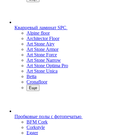
Кварцевый ламинат SPC
Alpine floor
Architector Floor
Art Stone Airy
Art Stone Armor
Art Stone Force
Art Stone Narrow
Art Stone Optima Pro
Art Stone Unica
Betta
Cronafloor
Еще
Пробковые полы с фотопечатью
BFM Cork
Corkstyle
Egger