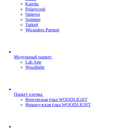
Karelia
Polarwood
Sinteros
Sommer
Tarkett
Wicanders Parquet
Модульный паркет
Lab Arte
Woodlight
Паркет елочка
Венгерская ёлка WOODLIGHT
Французская ёлка WOODLIGHT