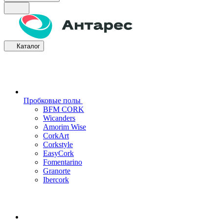
Каталог
Пробковые полы
BFM CORK
Wicanders
Amorim Wise
CorkArt
Corkstyle
EasyCork
Fomentarino
Granorte
Ibercork