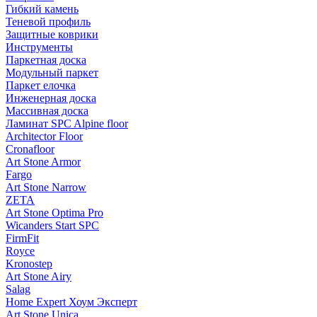
Гибкий камень
Теневой профиль
Защитные коврики
Инструменты
Паркетная доска
Модульный паркет
Паркет елочка
Инженерная доска
Массивная доска
Ламинат SPC Alpine floor
Architector Floor
Cronafloor
Art Stone Armor
Fargo
Art Stone Narrow
ZETA
Art Stone Optima Pro
Wicanders Start SPC
FirmFit
Royce
Kronostep
Art Stone Airy
Salag
Home Expert Хоум Эксперт
Art Stone Unica