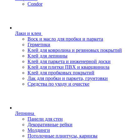
Condor
Лаки и клеи
Воск и масло для пробки и паркета
Герметики
Клей для ковролина и резиновых покрытий
Клей для лепнины
Клей для паркета и инженерной доски
Клей для плитки ПВХ и кварцвинила
Клей для пробковых покрытий
Лак для пробки и паркета, грунтовки
Средства по уходу и очистке
Лепнина
Панели для стен
Декоративные рейки
Молдинги
Потолочные плинтусы, карнизы