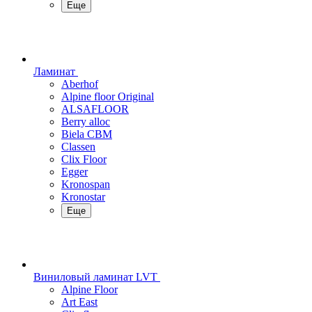
Еще
Ламинат
Aberhof
Alpine floor Original
ALSAFLOOR
Berry alloc
Biela CBM
Classen
Clix Floor
Egger
Kronospan
Kronostar
Еще
Виниловый ламинат LVT
Alpine Floor
Art East