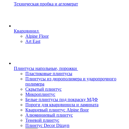
Техническая пробка и агломерат
Кварцвинил
Alpine Floor
Art East
Плинтусы напольные, порожки
Пластиковые плинтусы
Плинтусы из дюрополимера и ударопрочного
полимера
Скрытый плинтус
Микроплинтус
Белые плинтусы под покраску МДФ
Пороги для кварцвинила и ламината
Кварцевый плинтус Alpine floor
Алюминиевый плинтус
Теневой плинтус
Плинтус Decor Dizayn