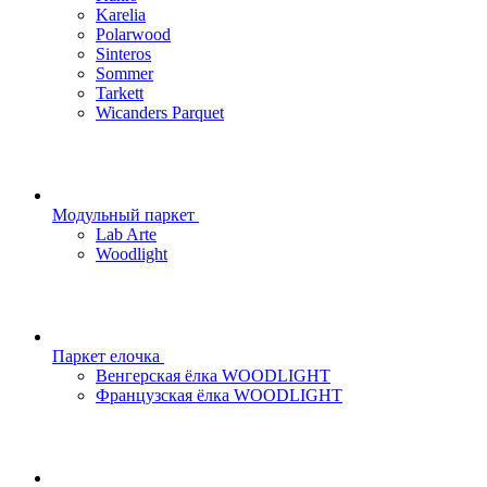
Karelia
Polarwood
Sinteros
Sommer
Tarkett
Wicanders Parquet
Модульный паркет
Lab Arte
Woodlight
Паркет елочка
Венгерская ёлка WOODLIGHT
Французская ёлка WOODLIGHT