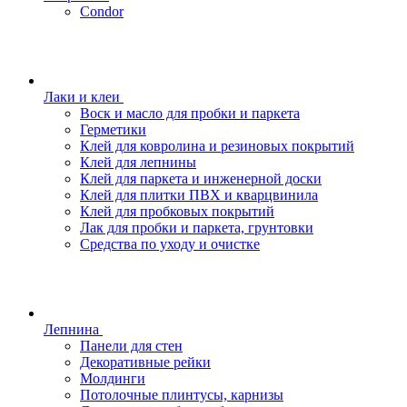
Condor
Лаки и клеи
Воск и масло для пробки и паркета
Герметики
Клей для ковролина и резиновых покрытий
Клей для лепнины
Клей для паркета и инженерной доски
Клей для плитки ПВХ и кварцвинила
Клей для пробковых покрытий
Лак для пробки и паркета, грунтовки
Средства по уходу и очистке
Лепнина
Панели для стен
Декоративные рейки
Молдинги
Потолочные плинтусы, карнизы