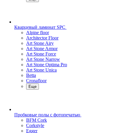
Кварцевый ламинат SPC
Alpine floor
Architector Floor
Art Stone Airy
Art Stone Armor
Art Stone Force
Art Stone Narrow
Art Stone Optima Pro
Art Stone Unica
Betta
Cronafloor
Еще
Пробковые полы с фотопечатью
BFM Cork
Corkstyle
Egger