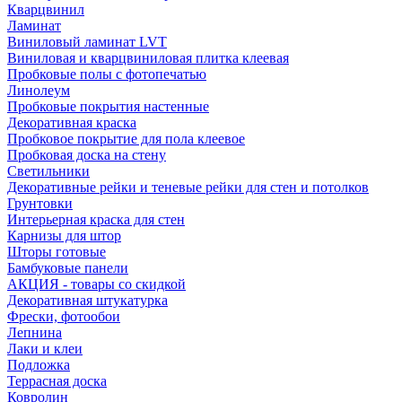
Кварцвинил
Ламинат
Виниловый ламинат LVT
Виниловая и кварцвиниловая плитка клеевая
Пробковые полы с фотопечатью
Линолеум
Пробковые покрытия настенные
Декоративная краска
Пробковое покрытие для пола клеевое
Пробковая доска на стену
Светильники
Декоративные рейки и теневые рейки для стен и потолков
Грунтовки
Интерьерная краска для стен
Карнизы для штор
Шторы готовые
Бамбуковые панели
АКЦИЯ - товары со скидкой
Декоративная штукатурка
Фрески, фотообои
Лепнина
Лаки и клеи
Подложка
Террасная доска
Ковролин