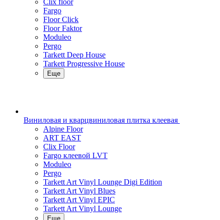
Clix floor
Fargo
Floor Click
Floor Faktor
Moduleo
Pergo
Tarkett Deep House
Tarkett Progressive House
Еще
Виниловая и кварцвиниловая плитка клеевая
Alpine Floor
ART EAST
Clix Floor
Fargo клеевой LVT
Moduleo
Pergo
Tarkett Art Vinyl Lounge Digi Edition
Tarkett Art Vinyl Blues
Tarkett Art Vinyl EPIC
Tarkett Art Vinyl Lounge
Еще