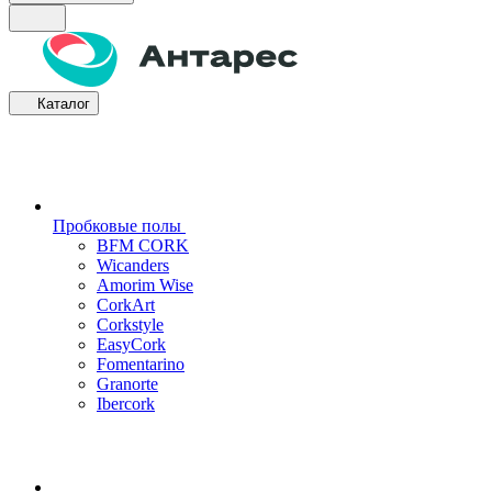
Каталог
Пробковые полы
BFM CORK
Wicanders
Amorim Wise
CorkArt
Corkstyle
EasyCork
Fomentarino
Granorte
Ibercork