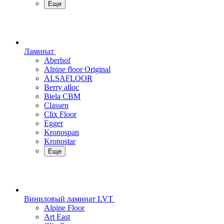
Еще
Ламинат
Aberhof
Alpine floor Original
ALSAFLOOR
Berry alloc
Biela CBM
Classen
Clix Floor
Egger
Kronospan
Kronostar
Еще
Виниловый ламинат LVT
Alpine Floor
Art East