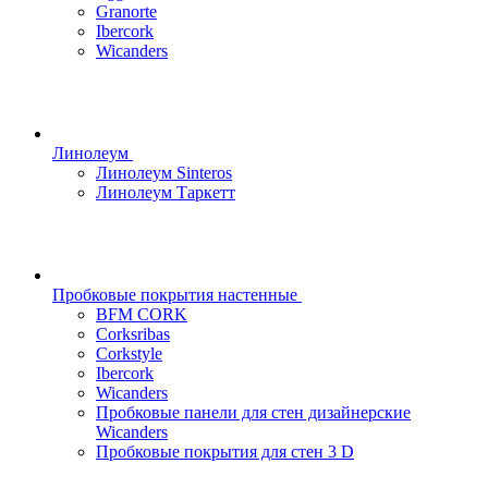
Granorte
Ibercork
Wicanders
Линолеум
Линолеум Sinteros
Линолеум Таркетт
Пробковые покрытия настенные
BFM CORK
Corksribas
Corkstyle
Ibercork
Wicanders
Пробковые панели для стен дизайнерские
Wicanders
Пробковые покрытия для стен 3 D