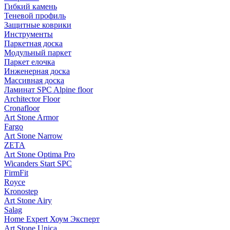
Гибкий камень
Теневой профиль
Защитные коврики
Инструменты
Паркетная доска
Модульный паркет
Паркет елочка
Инженерная доска
Массивная доска
Ламинат SPC Alpine floor
Architector Floor
Cronafloor
Art Stone Armor
Fargo
Art Stone Narrow
ZETA
Art Stone Optima Pro
Wicanders Start SPC
FirmFit
Royce
Kronostep
Art Stone Airy
Salag
Home Expert Хоум Эксперт
Art Stone Unica