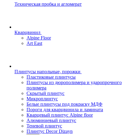
Техническая пробка и агломерат
Кварцвинил
Alpine Floor
Art East
Плинтусы напольные, порожки
Пластиковые плинтусы
Плинтусы из дюрополимера и ударопрочного
полимера
Скрытый плинтус
Микроплинтус
Белые плинтусы под покраску МДФ
Пороги для кварцвинила и ламината
Кварцевый плинтус Alpine floor
Алюминиевый плинтус
Теневой плинтус
Плинтус Decor Dizayn