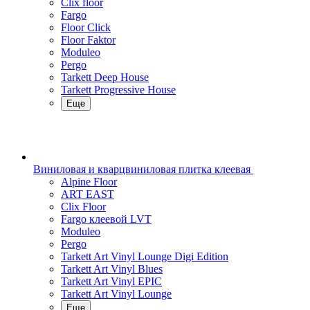
Clix floor
Fargo
Floor Click
Floor Faktor
Moduleo
Pergo
Tarkett Deep House
Tarkett Progressive House
Еще
Виниловая и кварцвиниловая плитка клеевая
Alpine Floor
ART EAST
Clix Floor
Fargo клеевой LVT
Moduleo
Pergo
Tarkett Art Vinyl Lounge Digi Edition
Tarkett Art Vinyl Blues
Tarkett Art Vinyl EPIC
Tarkett Art Vinyl Lounge
Еще