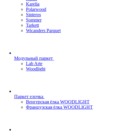
Karelia
Polarwood
Sinteros
Sommer
Tarkett
Wicanders Parquet
Модульный паркет
Lab Arte
Woodlight
Паркет елочка
Венгерская ёлка WOODLIGHT
Французская ёлка WOODLIGHT