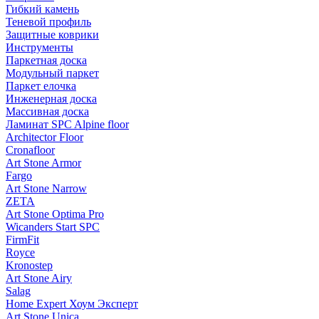
Гибкий камень
Теневой профиль
Защитные коврики
Инструменты
Паркетная доска
Модульный паркет
Паркет елочка
Инженерная доска
Массивная доска
Ламинат SPC Alpine floor
Architector Floor
Cronafloor
Art Stone Armor
Fargo
Art Stone Narrow
ZETA
Art Stone Optima Pro
Wicanders Start SPC
FirmFit
Royce
Kronostep
Art Stone Airy
Salag
Home Expert Хоум Эксперт
Art Stone Unica