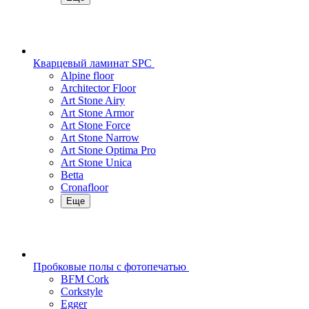
Кварцевый ламинат SPC
Alpine floor
Architector Floor
Art Stone Airy
Art Stone Armor
Art Stone Force
Art Stone Narrow
Art Stone Optima Pro
Art Stone Unica
Betta
Cronafloor
Еще
Пробковые полы с фотопечатью
BFM Cork
Corkstyle
Egger