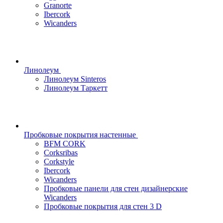
Granorte
Ibercork
Wicanders
Линолеум
Линолеум Sinteros
Линолеум Таркетт
Пробковые покрытия настенные
BFM CORK
Corksribas
Corkstyle
Ibercork
Wicanders
Пробковые панели для стен дизайнерские
Wicanders
Пробковые покрытия для стен 3 D