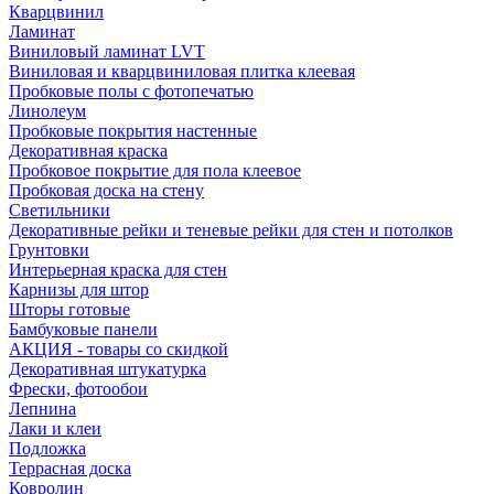
Кварцвинил
Ламинат
Виниловый ламинат LVT
Виниловая и кварцвиниловая плитка клеевая
Пробковые полы с фотопечатью
Линолеум
Пробковые покрытия настенные
Декоративная краска
Пробковое покрытие для пола клеевое
Пробковая доска на стену
Светильники
Декоративные рейки и теневые рейки для стен и потолков
Грунтовки
Интерьерная краска для стен
Карнизы для штор
Шторы готовые
Бамбуковые панели
АКЦИЯ - товары со скидкой
Декоративная штукатурка
Фрески, фотообои
Лепнина
Лаки и клеи
Подложка
Террасная доска
Ковролин