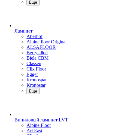
Еще
Ламинат
Aberhof
Alpine floor Original
ALSAFLOOR
Berry alloc
Biela CBM
Classen
Clix Floor
Egger
Kronospan
Kronostar
Еще
Виниловый ламинат LVT
Alpine Floor
Art East