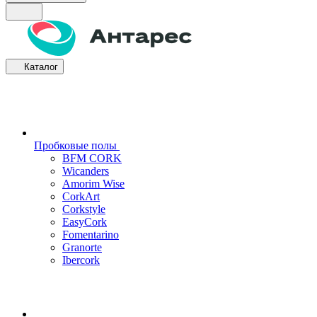
Каталог
Пробковые полы
BFM CORK
Wicanders
Amorim Wise
CorkArt
Corkstyle
EasyCork
Fomentarino
Granorte
Ibercork