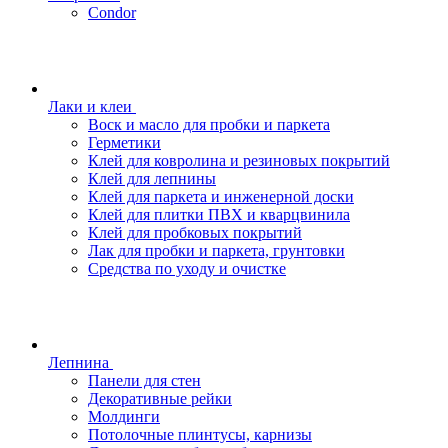
Condor
Лаки и клеи
Воск и масло для пробки и паркета
Герметики
Клей для ковролина и резиновых покрытий
Клей для лепнины
Клей для паркета и инженерной доски
Клей для плитки ПВХ и кварцвинила
Клей для пробковых покрытий
Лак для пробки и паркета, грунтовки
Средства по уходу и очистке
Лепнина
Панели для стен
Декоративные рейки
Молдинги
Потолочные плинтусы, карнизы