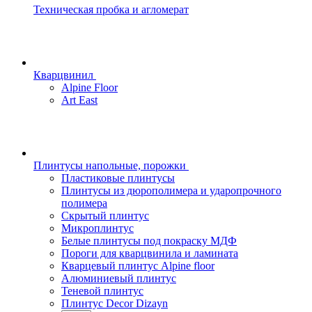
Техническая пробка и агломерат
Кварцвинил
Alpine Floor
Art East
Плинтусы напольные, порожки
Пластиковые плинтусы
Плинтусы из дюрополимера и ударопрочного
полимера
Скрытый плинтус
Микроплинтус
Белые плинтусы под покраску МДФ
Пороги для кварцвинила и ламината
Кварцевый плинтус Alpine floor
Алюминиевый плинтус
Теневой плинтус
Плинтус Decor Dizayn