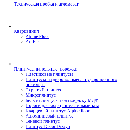
Техническая пробка и агломерат
Кварцвинил
Alpine Floor
Art East
Плинтусы напольные, порожки
Пластиковые плинтусы
Плинтусы из дюрополимера и ударопрочного
полимера
Скрытый плинтус
Микроплинтус
Белые плинтусы под покраску МДФ
Пороги для кварцвинила и ламината
Кварцевый плинтус Alpine floor
Алюминиевый плинтус
Теневой плинтус
Плинтус Decor Dizayn