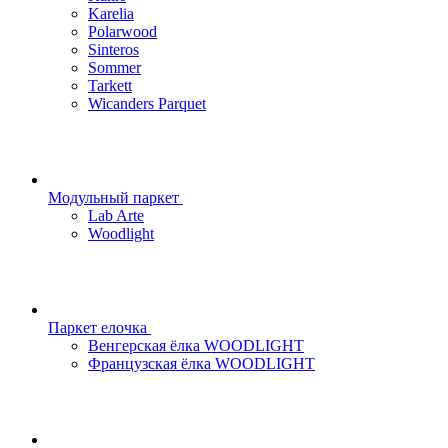
Karelia
Polarwood
Sinteros
Sommer
Tarkett
Wicanders Parquet
Модульный паркет
Lab Arte
Woodlight
Паркет елочка
Венгерская ёлка WOODLIGHT
Французская ёлка WOODLIGHT