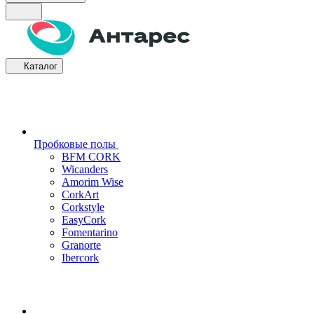
Каталог
Пробковые полы
BFM CORK
Wicanders
Amorim Wise
CorkArt
Corkstyle
EasyCork
Fomentarino
Granorte
Ibercork