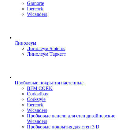
Granorte
Ibercork
Wicanders
Линолеум
Линолеум Sinteros
Линолеум Таркетт
Пробковые покрытия настенные
BFM CORK
Corksribas
Corkstyle
Ibercork
Wicanders
Пробковые панели для стен дизайнерские
Wicanders
Пробковые покрытия для стен 3 D