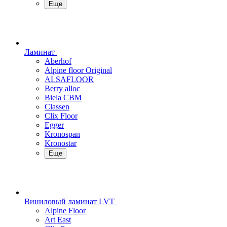
Еще
Ламинат
Aberhof
Alpine floor Original
ALSAFLOOR
Berry alloc
Biela CBM
Classen
Clix Floor
Egger
Kronospan
Kronostar
Еще
Виниловый ламинат LVT
Alpine Floor
Art East