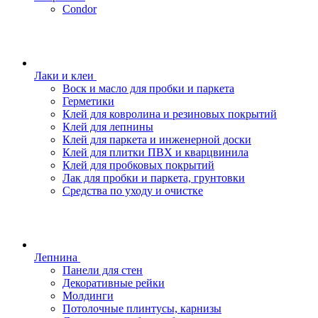
Condor
Лаки и клеи
Воск и масло для пробки и паркета
Герметики
Клей для ковролина и резиновых покрытий
Клей для лепнины
Клей для паркета и инженерной доски
Клей для плитки ПВХ и кварцвинила
Клей для пробковых покрытий
Лак для пробки и паркета, грунтовки
Средства по уходу и очистке
Лепнина
Панели для стен
Декоративные рейки
Молдинги
Потолочные плинтусы, карнизы