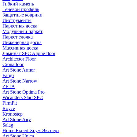
Гибкий камень
Теневой профиль
Защитные коврики
Инструменты
Паркетная доска
Модульный паркет
Паркет елочка
Инженерная доска
Массивная доска
Ламинат SPC Alpine floor
Architector Floor
Cronafloor
Art Stone Armor
Fargo
Art Stone Narrow
ZETA
Art Stone Optima Pro
Wicanders Start SPC
FirmFit
Royce
Kronostep
Art Stone Airy
Salag
Home Expert Хоум Эксперт
Art Stone Unica