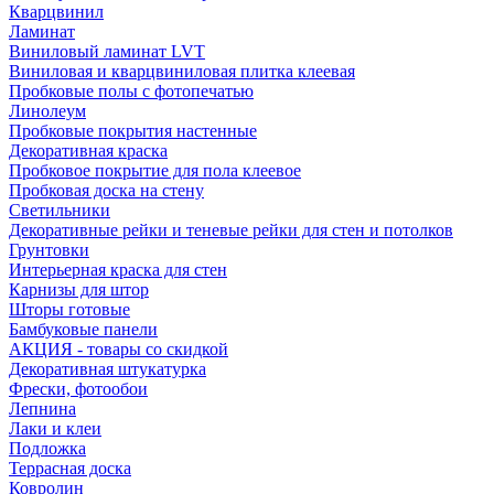
Кварцвинил
Ламинат
Виниловый ламинат LVT
Виниловая и кварцвиниловая плитка клеевая
Пробковые полы с фотопечатью
Линолеум
Пробковые покрытия настенные
Декоративная краска
Пробковое покрытие для пола клеевое
Пробковая доска на стену
Светильники
Декоративные рейки и теневые рейки для стен и потолков
Грунтовки
Интерьерная краска для стен
Карнизы для штор
Шторы готовые
Бамбуковые панели
АКЦИЯ - товары со скидкой
Декоративная штукатурка
Фрески, фотообои
Лепнина
Лаки и клеи
Подложка
Террасная доска
Ковролин