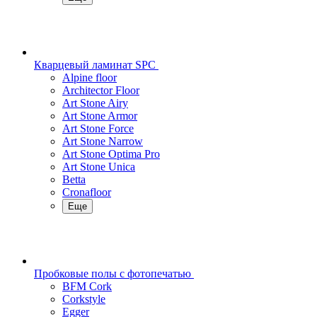
Кварцевый ламинат SPC
Alpine floor
Architector Floor
Art Stone Airy
Art Stone Armor
Art Stone Force
Art Stone Narrow
Art Stone Optima Pro
Art Stone Unica
Betta
Cronafloor
Еще
Пробковые полы с фотопечатью
BFM Cork
Corkstyle
Egger