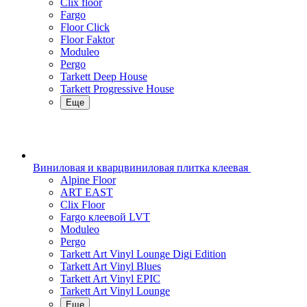
Clix floor
Fargo
Floor Click
Floor Faktor
Moduleo
Pergo
Tarkett Deep House
Tarkett Progressive House
Еще
Виниловая и кварцвиниловая плитка клеевая
Alpine Floor
ART EAST
Clix Floor
Fargo клеевой LVT
Moduleo
Pergo
Tarkett Art Vinyl Lounge Digi Edition
Tarkett Art Vinyl Blues
Tarkett Art Vinyl EPIC
Tarkett Art Vinyl Lounge
Еще