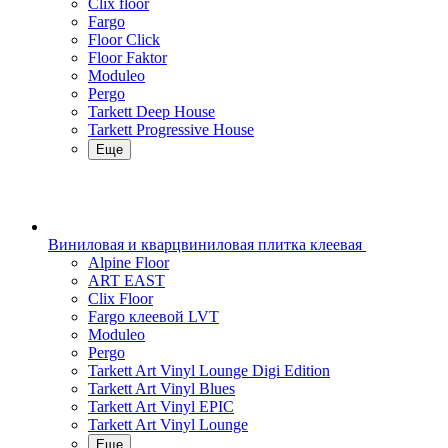
Clix floor
Fargo
Floor Click
Floor Faktor
Moduleo
Pergo
Tarkett Deep House
Tarkett Progressive House
Еще
Виниловая и кварцвиниловая плитка клеевая
Alpine Floor
ART EAST
Clix Floor
Fargo клеевой LVT
Moduleo
Pergo
Tarkett Art Vinyl Lounge Digi Edition
Tarkett Art Vinyl Blues
Tarkett Art Vinyl EPIC
Tarkett Art Vinyl Lounge
Еще