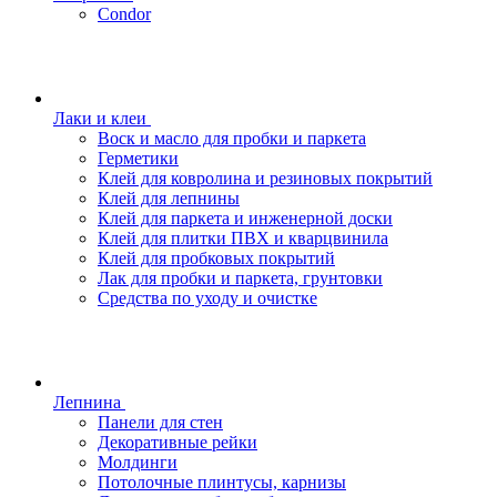
Condor
Лаки и клеи
Воск и масло для пробки и паркета
Герметики
Клей для ковролина и резиновых покрытий
Клей для лепнины
Клей для паркета и инженерной доски
Клей для плитки ПВХ и кварцвинила
Клей для пробковых покрытий
Лак для пробки и паркета, грунтовки
Средства по уходу и очистке
Лепнина
Панели для стен
Декоративные рейки
Молдинги
Потолочные плинтусы, карнизы