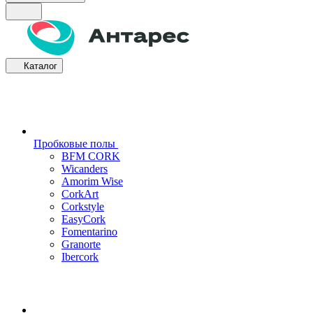
Каталог
Пробковые полы
BFM CORK
Wicanders
Amorim Wise
CorkArt
Corkstyle
EasyCork
Fomentarino
Granorte
Ibercork