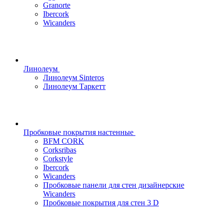
Granorte
Ibercork
Wicanders
Линолеум
Линолеум Sinteros
Линолеум Таркетт
Пробковые покрытия настенные
BFM CORK
Corksribas
Corkstyle
Ibercork
Wicanders
Пробковые панели для стен дизайнерские
Wicanders
Пробковые покрытия для стен 3 D