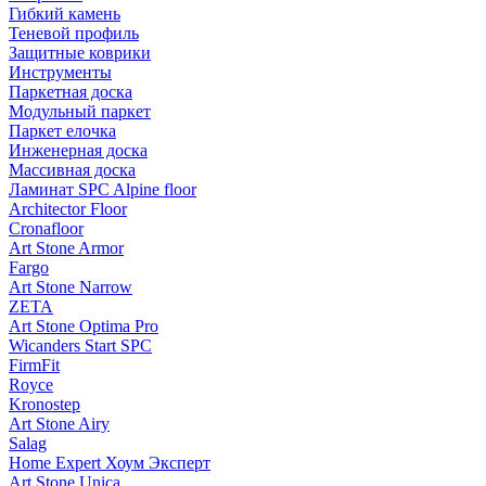
Гибкий камень
Теневой профиль
Защитные коврики
Инструменты
Паркетная доска
Модульный паркет
Паркет елочка
Инженерная доска
Массивная доска
Ламинат SPC Alpine floor
Architector Floor
Cronafloor
Art Stone Armor
Fargo
Art Stone Narrow
ZETA
Art Stone Optima Pro
Wicanders Start SPC
FirmFit
Royce
Kronostep
Art Stone Airy
Salag
Home Expert Хоум Эксперт
Art Stone Unica