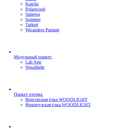
Karelia
Polarwood
Sinteros
Sommer
Tarkett
Wicanders Parquet
Модульный паркет
Lab Arte
Woodlight
Паркет елочка
Венгерская ёлка WOODLIGHT
Французская ёлка WOODLIGHT