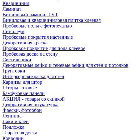
Кварцвинил
Ламинат
Виниловый ламинат LVT
Виниловая и кварцвиниловая плитка клеевая
Пробковые полы с фотопечатью
Линолеум
Пробковые покрытия настенные
Декоративная краска
Пробковое покрытие для пола клеевое
Пробковая доска на стену
Светильники
Декоративные рейки и теневые рейки для стен и потолков
Грунтовки
Интерьерная краска для стен
Карнизы для штор
Шторы готовые
Бамбуковые панели
АКЦИЯ - товары со скидкой
Декоративная штукатурка
Фрески, фотообои
Лепнина
Лаки и клеи
Подложка
Террасная доска
Ковролин