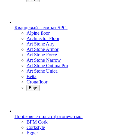
Кварцевый ламинат SPC
Alpine floor
Architector Floor
Art Stone Airy
Art Stone Armor
Art Stone Force
Art Stone Narrow
Art Stone Optima Pro
Art Stone Unica
Betta
Cronafloor
Еще
Пробковые полы с фотопечатью
BFM Cork
Corkstyle
Egger