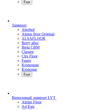
Еще
Ламинат
Aberhof
Alpine floor Original
ALSAFLOOR
Berry alloc
Biela CBM
Classen
Clix Floor
Egger
Kronospan
Kronostar
Еще
Виниловый ламинат LVT
Alpine Floor
Art East