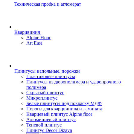
Техническая пробка и агломерат
Кварцвинил
Alpine Floor
Art East
Плинтусы напольные, порожки
Пластиковые плинтусы
Плинтусы из дюрополимера и ударопрочного
полимера
Скрытый плинтус
Микроплинтус
Белые плинтусы под покраску МДФ
Пороги для кварцвинила и ламината
Кварцевый плинтус Alpine floor
Алюминиевый плинтус
Теневой плинтус
Плинтус Decor Dizayn