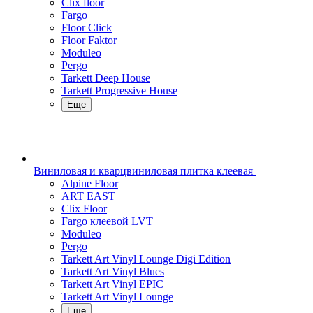
Clix floor
Fargo
Floor Click
Floor Faktor
Moduleo
Pergo
Tarkett Deep House
Tarkett Progressive House
Еще
Виниловая и кварцвиниловая плитка клеевая
Alpine Floor
ART EAST
Clix Floor
Fargo клеевой LVT
Moduleo
Pergo
Tarkett Art Vinyl Lounge Digi Edition
Tarkett Art Vinyl Blues
Tarkett Art Vinyl EPIC
Tarkett Art Vinyl Lounge
Еще