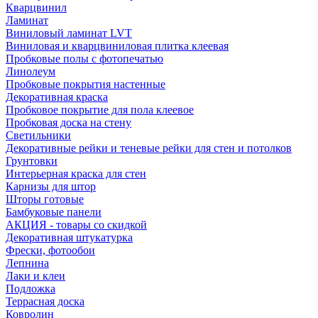
Кварцвинил
Ламинат
Виниловый ламинат LVT
Виниловая и кварцвиниловая плитка клеевая
Пробковые полы с фотопечатью
Линолеум
Пробковые покрытия настенные
Декоративная краска
Пробковое покрытие для пола клеевое
Пробковая доска на стену
Светильники
Декоративные рейки и теневые рейки для стен и потолков
Грунтовки
Интерьерная краска для стен
Карнизы для штор
Шторы готовые
Бамбуковые панели
АКЦИЯ - товары со скидкой
Декоративная штукатурка
Фрески, фотообои
Лепнина
Лаки и клеи
Подложка
Террасная доска
Ковролин