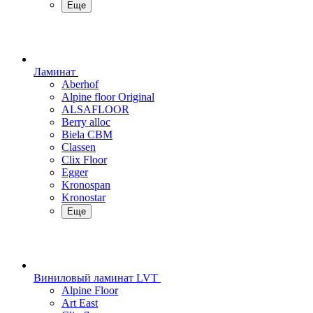
Еще
Ламинат
Aberhof
Alpine floor Original
ALSAFLOOR
Berry alloc
Biela CBM
Classen
Clix Floor
Egger
Kronospan
Kronostar
Еще
Виниловый ламинат LVT
Alpine Floor
Art East