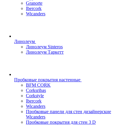
Granorte
Ibercork
Wicanders
Линолеум
Линолеум Sinteros
Линолеум Таркетт
Пробковые покрытия настенные
BFM CORK
Corksribas
Corkstyle
Ibercork
Wicanders
Пробковые панели для стен дизайнерские
Wicanders
Пробковые покрытия для стен 3 D