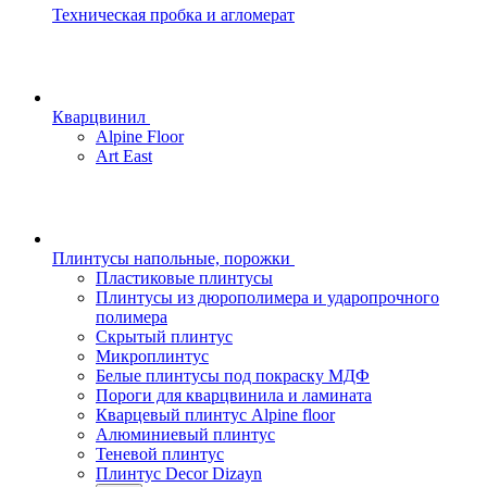
Техническая пробка и агломерат
Кварцвинил
Alpine Floor
Art East
Плинтусы напольные, порожки
Пластиковые плинтусы
Плинтусы из дюрополимера и ударопрочного
полимера
Скрытый плинтус
Микроплинтус
Белые плинтусы под покраску МДФ
Пороги для кварцвинила и ламината
Кварцевый плинтус Alpine floor
Алюминиевый плинтус
Теневой плинтус
Плинтус Decor Dizayn