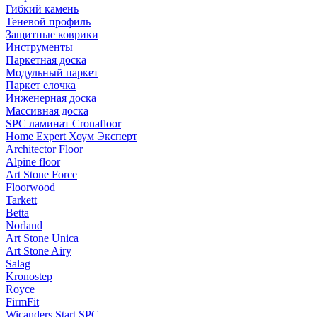
Гибкий камень
Теневой профиль
Защитные коврики
Инструменты
Паркетная доска
Модульный паркет
Паркет елочка
Инженерная доска
Массивная доска
SPC ламинат Cronafloor
Home Expert Хоум Эксперт
Architector Floor
Alpine floor
Art Stone Force
Floorwood
Tarkett
Betta
Norland
Art Stone Unica
Art Stone Airy
Salag
Kronostep
Royce
FirmFit
Wicanders Start SPC