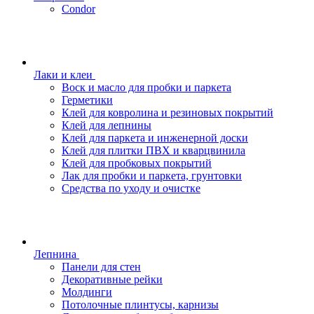
Condor
Лаки и клеи
Воск и масло для пробки и паркета
Герметики
Клей для ковролина и резиновых покрытий
Клей для лепнины
Клей для паркета и инженерной доски
Клей для плитки ПВХ и кварцвинила
Клей для пробковых покрытий
Лак для пробки и паркета, грунтовки
Средства по уходу и очистке
Лепнина
Панели для стен
Декоративные рейки
Молдинги
Потолочные плинтусы, карнизы