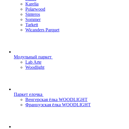
Karelia
Polarwood
Sinteros
Sommer
Tarkett
Wicanders Parquet
Модульный паркет
Lab Arte
Woodlight
Паркет елочка
Венгерская ёлка WOODLIGHT
Французская ёлка WOODLIGHT