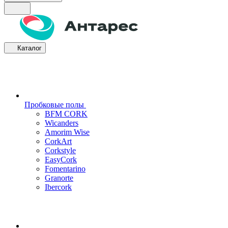
Каталог
Пробковые полы
BFM CORK
Wicanders
Amorim Wise
CorkArt
Corkstyle
EasyCork
Fomentarino
Granorte
Ibercork