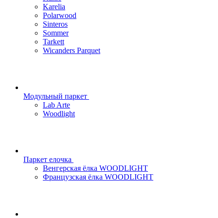
Karelia
Polarwood
Sinteros
Sommer
Tarkett
Wicanders Parquet
Модульный паркет
Lab Arte
Woodlight
Паркет елочка
Венгерская ёлка WOODLIGHT
Французская ёлка WOODLIGHT