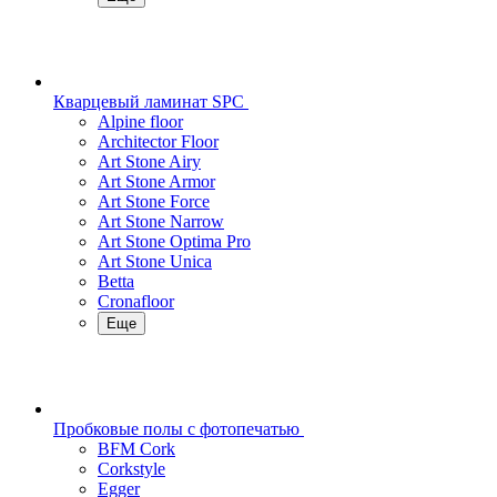
Кварцевый ламинат SPC
Alpine floor
Architector Floor
Art Stone Airy
Art Stone Armor
Art Stone Force
Art Stone Narrow
Art Stone Optima Pro
Art Stone Unica
Betta
Cronafloor
Еще
Пробковые полы с фотопечатью
BFM Cork
Corkstyle
Egger