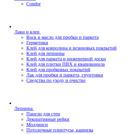
Condor
Лаки и клеи
Воск и масло для пробки и паркета
Герметики
Клей для ковролина и резиновых покрытий
Клей для лепнины
Клей для паркета и инженерной доски
Клей для плитки ПВХ и кварцвинила
Клей для пробковых покрытий
Лак для пробки и паркета, грунтовки
Средства по уходу и очистке
Лепнина
Панели для стен
Декоративные рейки
Молдинги
Потолочные плинтусы, карнизы