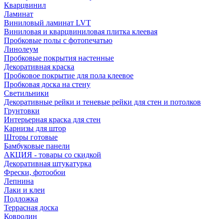
Кварцвинил
Ламинат
Виниловый ламинат LVT
Виниловая и кварцвиниловая плитка клеевая
Пробковые полы с фотопечатью
Линолеум
Пробковые покрытия настенные
Декоративная краска
Пробковое покрытие для пола клеевое
Пробковая доска на стену
Светильники
Декоративные рейки и теневые рейки для стен и потолков
Грунтовки
Интерьерная краска для стен
Карнизы для штор
Шторы готовые
Бамбуковые панели
АКЦИЯ - товары со скидкой
Декоративная штукатурка
Фрески, фотообои
Лепнина
Лаки и клеи
Подложка
Террасная доска
Ковролин