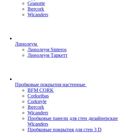
Granorte
Ibercork
Wicanders
Линолеум
Линолеум Sinteros
Линолеум Таркетт
Пробковые покрытия настенные
BFM CORK
Corksribas
Corkstyle
Ibercork
Wicanders
Пробковые панели для стен дизайнерские
Wicanders
Пробковые покрытия для стен 3 D