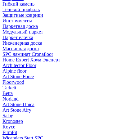
Гибкий камень
Теневой профиль
Защитные коврики
Инструменты
Паркетная доска
Модульный паркет
Паркет елочка
Инженерная доска
Массивная доска
SPC ламинат Cronafloor
Home Expert Хоум Эксперт
Architector Floor
Alpine floor
Art Stone Force
Floorwood
Tarkett
Betta
Norland
Art Stone Unica
Art Stone Airy
Salag
Kronostep
Royce
FirmFit
Wicanders Start SPC