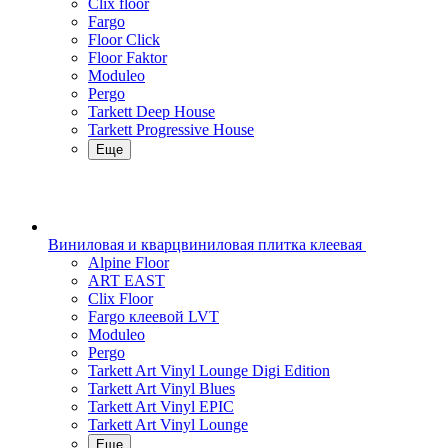
Clix floor
Fargo
Floor Click
Floor Faktor
Moduleo
Pergo
Tarkett Deep House
Tarkett Progressive House
Еще
Виниловая и кварцвиниловая плитка клеевая
Alpine Floor
ART EAST
Clix Floor
Fargo клеевой LVT
Moduleo
Pergo
Tarkett Art Vinyl Lounge Digi Edition
Tarkett Art Vinyl Blues
Tarkett Art Vinyl EPIC
Tarkett Art Vinyl Lounge
Еще