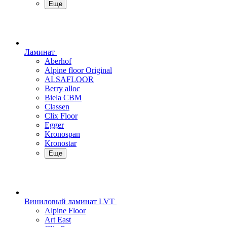
Еще
Ламинат
Aberhof
Alpine floor Original
ALSAFLOOR
Berry alloc
Biela CBM
Classen
Clix Floor
Egger
Kronospan
Kronostar
Еще
Виниловый ламинат LVT
Alpine Floor
Art East