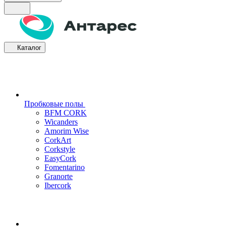
Каталог
Пробковые полы
BFM CORK
Wicanders
Amorim Wise
CorkArt
Corkstyle
EasyCork
Fomentarino
Granorte
Ibercork