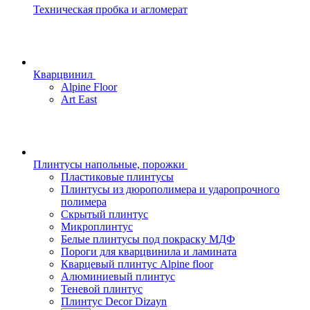
Техническая пробка и агломерат
Кварцвинил
Alpine Floor
Art East
Плинтусы напольные, порожки
Пластиковые плинтусы
Плинтусы из дюрополимера и ударопрочного
полимера
Скрытый плинтус
Микроплинтус
Белые плинтусы под покраску МДФ
Пороги для кварцвинила и ламината
Кварцевый плинтус Alpine floor
Алюминиевый плинтус
Теневой плинтус
Плинтус Decor Dizayn