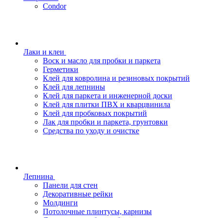
Condor
Лаки и клеи
Воск и масло для пробки и паркета
Герметики
Клей для ковролина и резиновых покрытий
Клей для лепнины
Клей для паркета и инженерной доски
Клей для плитки ПВХ и кварцвинила
Клей для пробковых покрытий
Лак для пробки и паркета, грунтовки
Средства по уходу и очистке
Лепнина
Панели для стен
Декоративные рейки
Молдинги
Потолочные плинтусы, карнизы