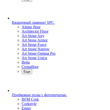
Кварцевый ламинат SPC
Alpine floor
Architector Floor
Art Stone Airy
Art Stone Armor
Art Stone Force
Art Stone Narrow
Art Stone Optima Pro
Art Stone Unica
Betta
Cronafloor
Еще
Пробковые полы с фотопечатью
BFM Cork
Corkstyle
Egger