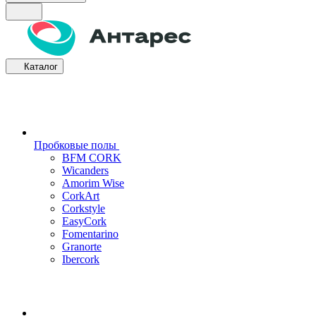
Каталог
Пробковые полы
BFM CORK
Wicanders
Amorim Wise
CorkArt
Corkstyle
EasyCork
Fomentarino
Granorte
Ibercork