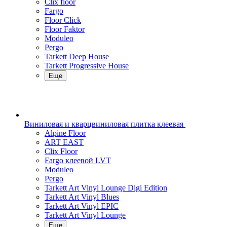
Clix floor
Fargo
Floor Click
Floor Faktor
Moduleo
Pergo
Tarkett Deep House
Tarkett Progressive House
Еще
Виниловая и кварцвиниловая плитка клеевая
Alpine Floor
ART EAST
Clix Floor
Fargo клеевой LVT
Moduleo
Pergo
Tarkett Art Vinyl Lounge Digi Edition
Tarkett Art Vinyl Blues
Tarkett Art Vinyl EPIC
Tarkett Art Vinyl Lounge
Еще