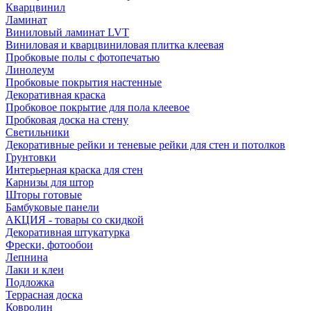
Кварцвинил
Ламинат
Виниловый ламинат LVT
Виниловая и кварцвиниловая плитка клеевая
Пробковые полы с фотопечатью
Линолеум
Пробковые покрытия настенные
Декоративная краска
Пробковое покрытие для пола клеевое
Пробковая доска на стену
Светильники
Декоративные рейки и теневые рейки для стен и потолков
Грунтовки
Интерьерная краска для стен
Карнизы для штор
Шторы готовые
Бамбуковые панели
АКЦИЯ - товары со скидкой
Декоративная штукатурка
Фрески, фотообои
Лепнина
Лаки и клеи
Подложка
Террасная доска
Ковролин