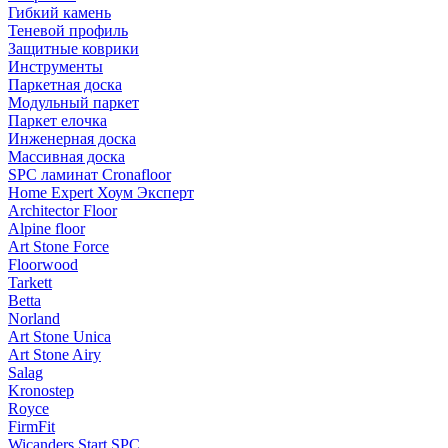
Гибкий камень
Теневой профиль
Защитные коврики
Инструменты
Паркетная доска
Модульный паркет
Паркет елочка
Инженерная доска
Массивная доска
SPC ламинат Cronafloor
Home Expert Хоум Эксперт
Architector Floor
Alpine floor
Art Stone Force
Floorwood
Tarkett
Betta
Norland
Art Stone Unica
Art Stone Airy
Salag
Kronostep
Royce
FirmFit
Wicanders Start SPC