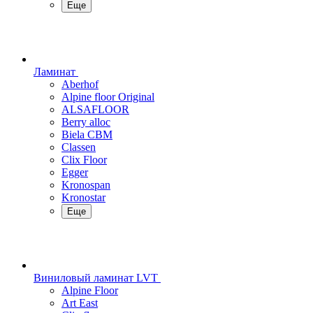
Еще
Ламинат
Aberhof
Alpine floor Original
ALSAFLOOR
Berry alloc
Biela CBM
Classen
Clix Floor
Egger
Kronospan
Kronostar
Еще
Виниловый ламинат LVT
Alpine Floor
Art East