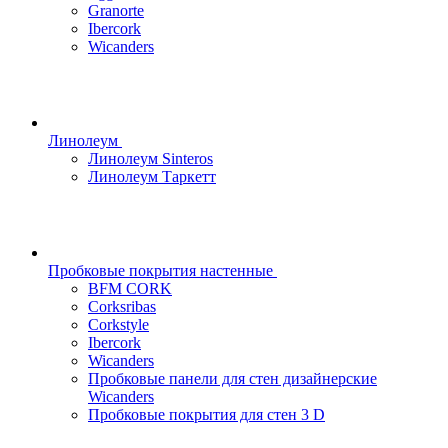
Granorte
Ibercork
Wicanders
Линолеум
Линолеум Sinteros
Линолеум Таркетт
Пробковые покрытия настенные
BFM CORK
Corksribas
Corkstyle
Ibercork
Wicanders
Пробковые панели для стен дизайнерские
Wicanders
Пробковые покрытия для стен 3 D