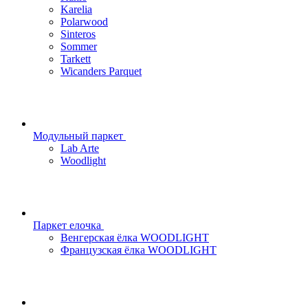
Karelia
Polarwood
Sinteros
Sommer
Tarkett
Wicanders Parquet
Модульный паркет
Lab Arte
Woodlight
Паркет елочка
Венгерская ёлка WOODLIGHT
Французская ёлка WOODLIGHT