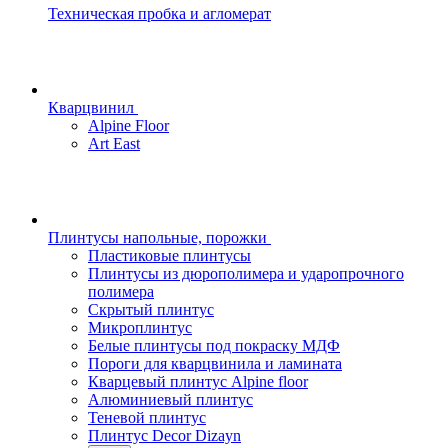
Техническая пробка и агломерат
Кварцвинил
Alpine Floor
Art East
Плинтусы напольные, порожки
Пластиковые плинтусы
Плинтусы из дюрополимера и ударопрочного
полимера
Скрытый плинтус
Микроплинтус
Белые плинтусы под покраску МДФ
Пороги для кварцвинила и ламината
Кварцевый плинтус Alpine floor
Алюминиевый плинтус
Теневой плинтус
Плинтус Decor Dizayn