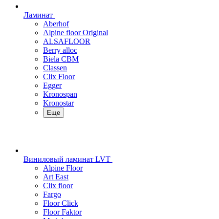
Ламинат
Aberhof
Alpine floor Original
ALSAFLOOR
Berry alloc
Biela CBM
Classen
Clix Floor
Egger
Kronospan
Kronostar
Еще
Виниловый ламинат LVT
Alpine Floor
Art East
Clix floor
Fargo
Floor Click
Floor Faktor