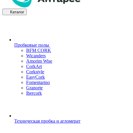
Каталог
Пробковые полы
BFM CORK
Wicanders
Amorim Wise
CorkArt
Corkstyle
EasyCork
Fomentarino
Granorte
Ibercork
Техническая пробка и агломерат