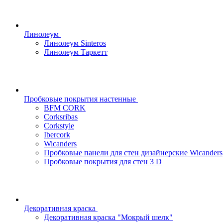
Линолеум
Линолеум Sinteros
Линолеум Таркетт
Пробковые покрытия настенные
BFM CORK
Corksribas
Corkstyle
Ibercork
Wicanders
Пробковые панели для стен дизайнерские Wicanders
Пробковые покрытия для стен 3 D
Декоративная краска
Декоративная краска "Мокрый шелк"