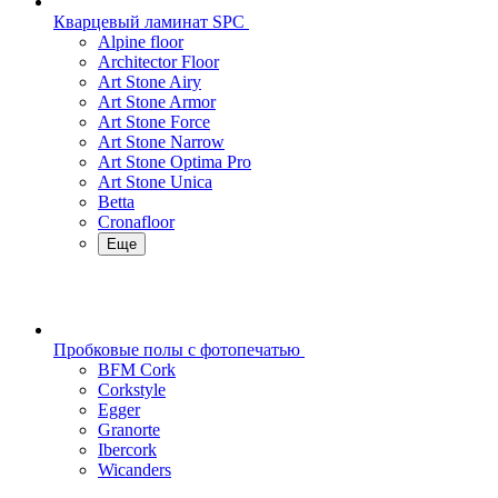
Кварцевый ламинат SPC
Alpine floor
Architector Floor
Art Stone Airy
Art Stone Armor
Art Stone Force
Art Stone Narrow
Art Stone Optima Pro
Art Stone Unica
Betta
Cronafloor
Еще
Пробковые полы с фотопечатью
BFM Cork
Corkstyle
Egger
Granorte
Ibercork
Wicanders