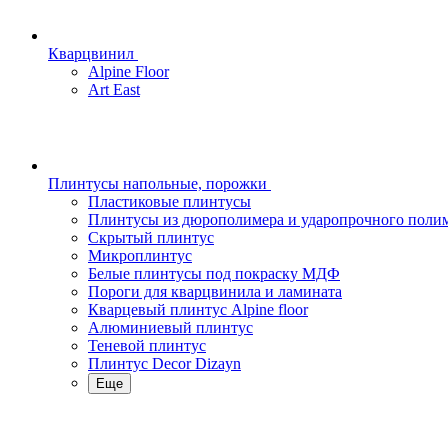
Кварцвинил
Alpine Floor
Art East
Плинтусы напольные, порожки
Пластиковые плинтусы
Плинтусы из дюрополимера и ударопрочного поли
Скрытый плинтус
Микроплинтус
Белые плинтусы под покраску МДФ
Пороги для кварцвинила и ламината
Кварцевый плинтус Alpine floor
Алюминиевый плинтус
Теневой плинтус
Плинтус Decor Dizayn
Еще