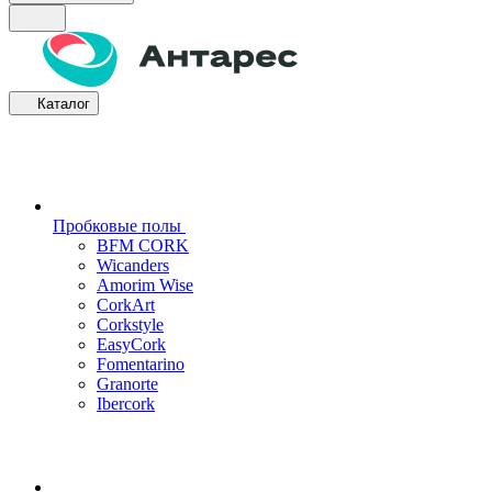
Каталог
Пробковые полы
BFM CORK
Wicanders
Amorim Wise
CorkArt
Corkstyle
EasyCork
Fomentarino
Granorte
Ibercork