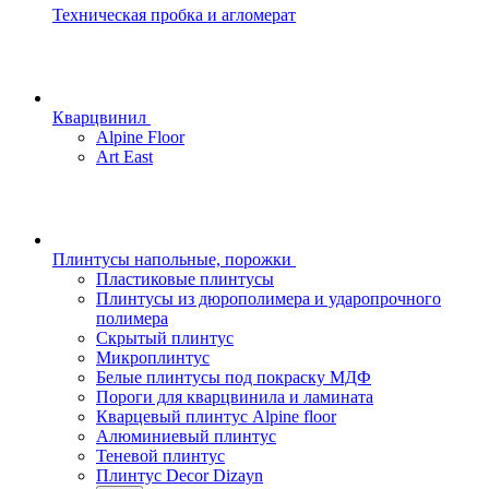
Техническая пробка и агломерат
Кварцвинил
Alpine Floor
Art East
Плинтусы напольные, порожки
Пластиковые плинтусы
Плинтусы из дюрополимера и ударопрочного
полимера
Скрытый плинтус
Микроплинтус
Белые плинтусы под покраску МДФ
Пороги для кварцвинила и ламината
Кварцевый плинтус Alpine floor
Алюминиевый плинтус
Теневой плинтус
Плинтус Decor Dizayn