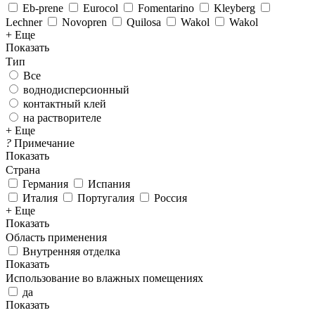
Eb-prene
Eurocol
Fomentarino
Kleyberg
Lechner
Novopren
Quilosa
Wakol
Wakol
+ Еще
Показать
Тип
Все
воднодисперсионный
контактный клей
на растворителе
+ Еще
?
Примечание
Показать
Страна
Германия
Испания
Италия
Португалия
Россия
+ Еще
Показать
Область применения
Внутренняя отделка
Показать
Использование во влажных помещениях
да
Показать