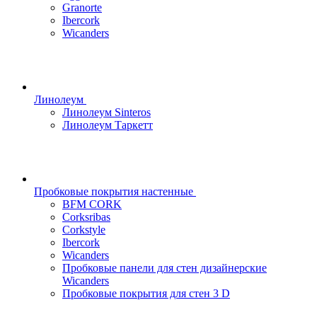
Granorte
Ibercork
Wicanders
Линолеум
Линолеум Sinteros
Линолеум Таркетт
Пробковые покрытия настенные
BFM CORK
Corksribas
Corkstyle
Ibercork
Wicanders
Пробковые панели для стен дизайнерские
Wicanders
Пробковые покрытия для стен 3 D