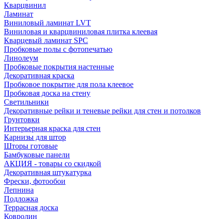
Кварцвинил
Ламинат
Виниловый ламинат LVT
Виниловая и кварцвиниловая плитка клеевая
Кварцевый ламинат SPC
Пробковые полы с фотопечатью
Линолеум
Пробковые покрытия настенные
Декоративная краска
Пробковое покрытие для пола клеевое
Пробковая доска на стену
Светильники
Декоративные рейки и теневые рейки для стен и потолков
Грунтовки
Интерьерная краска для стен
Карнизы для штор
Шторы готовые
Бамбуковые панели
АКЦИЯ - товары со скидкой
Декоративная штукатурка
Фрески, фотообои
Лепнина
Подложка
Террасная доска
Ковролин