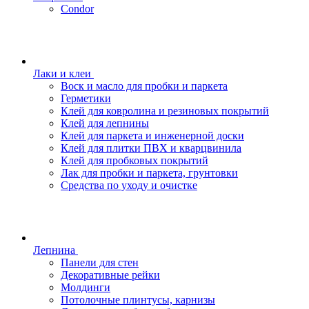
Condor
Лаки и клеи
Воск и масло для пробки и паркета
Герметики
Клей для ковролина и резиновых покрытий
Клей для лепнины
Клей для паркета и инженерной доски
Клей для плитки ПВХ и кварцвинила
Клей для пробковых покрытий
Лак для пробки и паркета, грунтовки
Средства по уходу и очистке
Лепнина
Панели для стен
Декоративные рейки
Молдинги
Потолочные плинтусы, карнизы