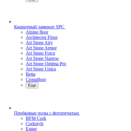
Кварцевый ламинат SPC
Alpine floor
Architector Floor
Art Stone Airy
Art Stone Armor
Art Stone Force
Art Stone Narrow
Art Stone Optima Pro
Art Stone Unica
Betta
Cronafloor
Еще
Пробковые полы с фотопечатью
BFM Cork
Corkstyle
Egger