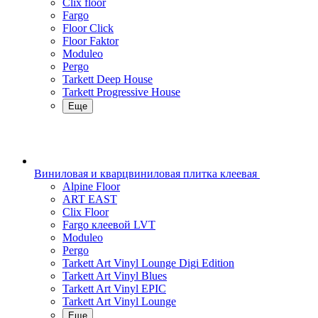
Clix floor
Fargo
Floor Click
Floor Faktor
Moduleo
Pergo
Tarkett Deep House
Tarkett Progressive House
Еще
Виниловая и кварцвиниловая плитка клеевая
Alpine Floor
ART EAST
Clix Floor
Fargo клеевой LVT
Moduleo
Pergo
Tarkett Art Vinyl Lounge Digi Edition
Tarkett Art Vinyl Blues
Tarkett Art Vinyl EPIC
Tarkett Art Vinyl Lounge
Еще