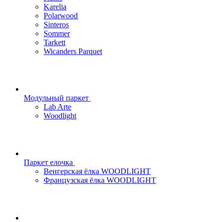
Karelia
Polarwood
Sinteros
Sommer
Tarkett
Wicanders Parquet
Модульный паркет
Lab Arte
Woodlight
Паркет елочка
Венгерская ёлка WOODLIGHT
Французская ёлка WOODLIGHT