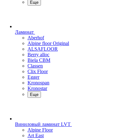
Еще
Ламинат
Aberhof
Alpine floor Original
ALSAFLOOR
Berry alloc
Biela CBM
Classen
Clix Floor
Egger
Kronospan
Kronostar
Еще
Виниловый ламинат LVT
Alpine Floor
Art East