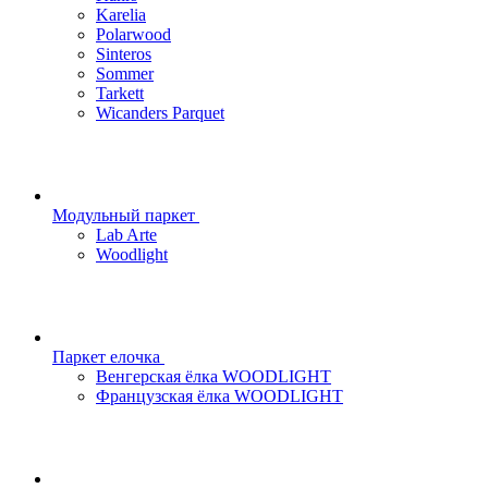
Karelia
Polarwood
Sinteros
Sommer
Tarkett
Wicanders Parquet
Модульный паркет
Lab Arte
Woodlight
Паркет елочка
Венгерская ёлка WOODLIGHT
Французская ёлка WOODLIGHT