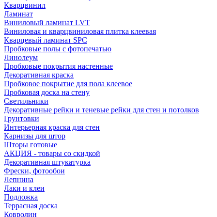
Кварцвинил
Ламинат
Виниловый ламинат LVT
Виниловая и кварцвиниловая плитка клеевая
Кварцевый ламинат SPC
Пробковые полы с фотопечатью
Линолеум
Пробковые покрытия настенные
Декоративная краска
Пробковое покрытие для пола клеевое
Пробковая доска на стену
Светильники
Декоративные рейки и теневые рейки для стен и потолков
Грунтовки
Интерьерная краска для стен
Карнизы для штор
Шторы готовые
АКЦИЯ - товары со скидкой
Декоративная штукатурка
Фрески, фотообои
Лепнина
Лаки и клеи
Подложка
Террасная доска
Ковролин