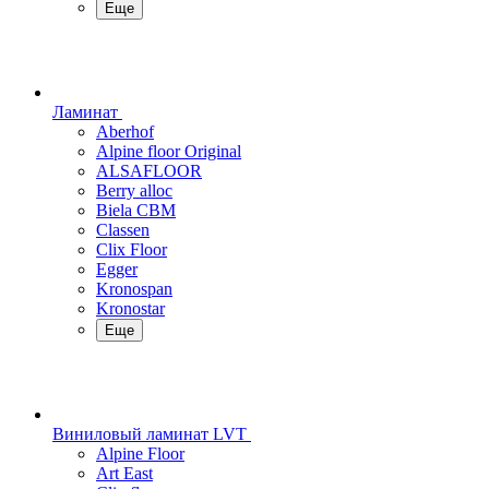
Еще
Ламинат
Aberhof
Alpine floor Original
ALSAFLOOR
Berry alloc
Biela CBM
Classen
Clix Floor
Egger
Kronospan
Kronostar
Еще
Виниловый ламинат LVT
Alpine Floor
Art East