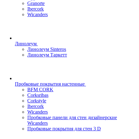
Granorte
Ibercork
Wicanders
Линолеум
Линолеум Sinteros
Линолеум Таркетт
Пробковые покрытия настенные
BFM CORK
Corksribas
Corkstyle
Ibercork
Wicanders
Пробковые панели для стен дизайнерские
Wicanders
Пробковые покрытия для стен 3 D