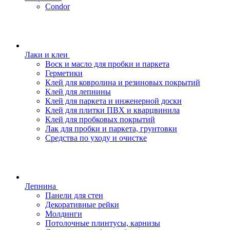
Condor
Лаки и клеи
Воск и масло для пробки и паркета
Герметики
Клей для ковролина и резиновых покрытий
Клей для лепнины
Клей для паркета и инженерной доски
Клей для плитки ПВХ и кварцвинила
Клей для пробковых покрытий
Лак для пробки и паркета, грунтовки
Средства по уходу и очистке
Лепнина
Панели для стен
Декоративные рейки
Молдинги
Потолочные плинтусы, карнизы