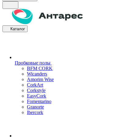
Каталог
Пробковые полы
BFM CORK
Wicanders
Amorim Wise
CorkArt
Corkstyle
EasyCork
Fomentarino
Granorte
Ibercork