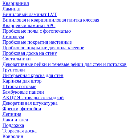
Кварцвинил
Ламинат
Виниловый ламинат LVT
Виниловая и кварцвиниловая плитка клеевая
Кварцевый ламинат SPC
Пробковые полы с фотопечатью
Линолеум
Пробковые покрытия настенные
Пробковое покрытие для пола клеевое
Пробковая доска на стену
Светильники
Декоративные рейки и теневые рейки для стен и потолков
Грунтовки
Интерьерная краска для стен
Карнизы для штор
Шторы готовые
Бамбуковые панели
АКЦИЯ - товары со скидкой
Декоративная штукатурка
Фрески, фотообои
Лепнина
Лаки и клеи
Подложка
Террасная доска
Ковролин