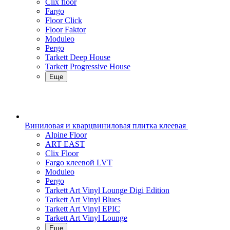
Clix floor
Fargo
Floor Click
Floor Faktor
Moduleo
Pergo
Tarkett Deep House
Tarkett Progressive House
Еще
Виниловая и кварцвиниловая плитка клеевая
Alpine Floor
ART EAST
Clix Floor
Fargo клеевой LVT
Moduleo
Pergo
Tarkett Art Vinyl Lounge Digi Edition
Tarkett Art Vinyl Blues
Tarkett Art Vinyl EPIC
Tarkett Art Vinyl Lounge
Еще