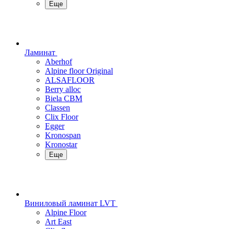
Еще
Ламинат
Aberhof
Alpine floor Original
ALSAFLOOR
Berry alloc
Biela CBM
Classen
Clix Floor
Egger
Kronospan
Kronostar
Еще
Виниловый ламинат LVT
Alpine Floor
Art East