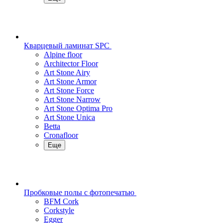
Кварцевый ламинат SPC
Alpine floor
Architector Floor
Art Stone Airy
Art Stone Armor
Art Stone Force
Art Stone Narrow
Art Stone Optima Pro
Art Stone Unica
Betta
Cronafloor
Еще
Пробковые полы с фотопечатью
BFM Cork
Corkstyle
Egger