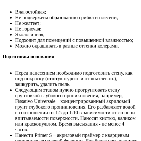
Влагостойкая;
Не подвержена образованию грибка и плесени;
Не желтеет;
Не горючая;
Экологичная;
Подходит для помещений с повышенной влажностью;
Можно окрашивать в разные оттенки колерами.
Подготовка основания
Перед нанесением необходимо подготовить стену, как
под покраску (отштукатурить и отшпатлевать),
зашкурить, удалить пыль.
Следующим этапом нужно прогрунтовать стену
грунтовкой глубокого проникновения, например,
Fissativo Universale – концентрированный акриловый
грунт глубокого проникновения. Его разбавляют водой
в соотношении от 1:5 до 1:10 в зависимости от степени
впитываемости поверхности. Наносят кистью, валиком
или краскопультом. Время высыхания - не менее 4
часов.
Нанести Primer S – акриловый праймер с кварцевым
наполнителем мелкой фракции. Для более насыщенного