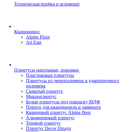
Техническая пробка и агломерат
Кварцвинил
Alpine Floor
Art East
Плинтусы напольные, порожки
Пластиковые плинтусы
Плинтусы из дюрополимера и ударопрочного
полимера
Скрытый плинтус
Микроплинтус
Белые плинтусы под покраску МДФ
Пороги для кварцвинила и ламината
Кварцевый плинтус Alpine floor
Алюминиевый плинтус
Теневой плинтус
Плинтус Decor Dizayn