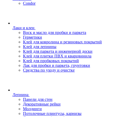
Condor
Лаки и клеи
Воск и масло для пробки и паркета
Герметики
Клей для ковролина и резиновых покрытий
Клей для лепнины
Клей для паркета и инженерной доски
Клей для плитки ПВХ и кварцвинила
Клей для пробковых покрытий
Лак для пробки и паркета, грунтовки
Средства по уходу и очистке
Лепнина
Панели для стен
Декоративные рейки
Молдинги
Потолочные плинтусы, карнизы