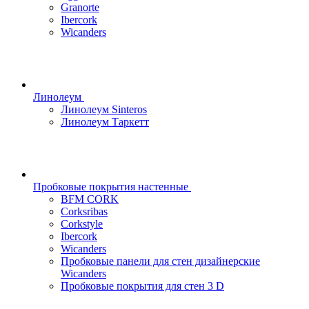
Granorte
Ibercork
Wicanders
Линолеум
Линолеум Sinteros
Линолеум Таркетт
Пробковые покрытия настенные
BFM CORK
Corksribas
Corkstyle
Ibercork
Wicanders
Пробковые панели для стен дизайнерские
Wicanders
Пробковые покрытия для стен 3 D