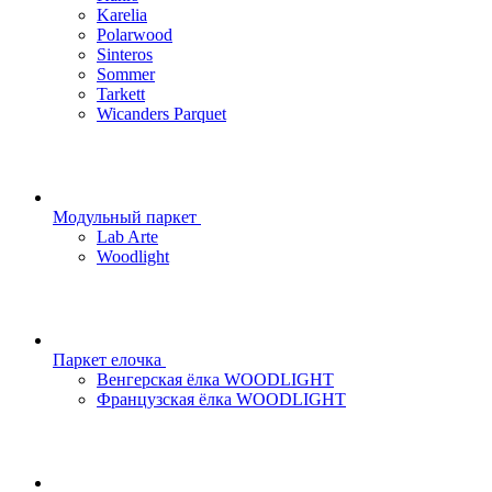
Karelia
Polarwood
Sinteros
Sommer
Tarkett
Wicanders Parquet
Модульный паркет
Lab Arte
Woodlight
Паркет елочка
Венгерская ёлка WOODLIGHT
Французская ёлка WOODLIGHT