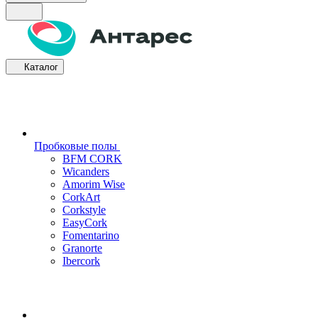
Каталог
Пробковые полы
BFM CORK
Wicanders
Amorim Wise
CorkArt
Corkstyle
EasyCork
Fomentarino
Granorte
Ibercork