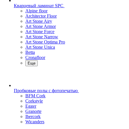
Кварцевый ламинат SPC
Alpine floor
Architector Floor
Art Stone Airy
Art Stone Armor
Art Stone Force
Art Stone Narrow
Art Stone Optima Pro
Art Stone Unica
Betta
Cronafloor
Еще
Пробковые полы с фотопечатью
BFM Cork
Corkstyle
Egger
Granorte
Ibercork
Wicanders