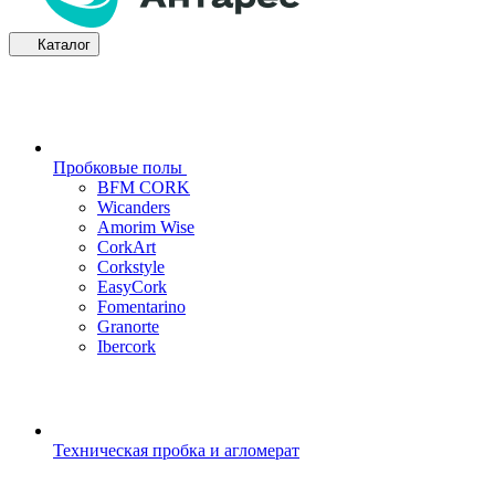
Каталог
Пробковые полы
BFM CORK
Wicanders
Amorim Wise
CorkArt
Corkstyle
EasyCork
Fomentarino
Granorte
Ibercork
Техническая пробка и агломерат