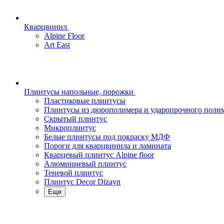
Кварцвинил
Alpine Floor
Art East
Плинтусы напольные, порожки
Пластиковые плинтусы
Плинтусы из дюрополимера и ударопрочного поли
Скрытый плинтус
Микроплинтус
Белые плинтусы под покраску МДФ
Пороги для кварцвинила и ламината
Кварцевый плинтус Alpine floor
Алюминиевый плинтус
Теневой плинтус
Плинтус Decor Dizayn
Еще