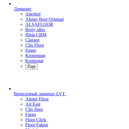
Ламинат
Aberhof
Alpine floor Original
ALSAFLOOR
Berry alloc
Biela CBM
Classen
Clix Floor
Egger
Kronospan
Kronostar
Еще
Виниловый ламинат LVT
Alpine Floor
Art East
Clix floor
Fargo
Floor Click
Floor Faktor