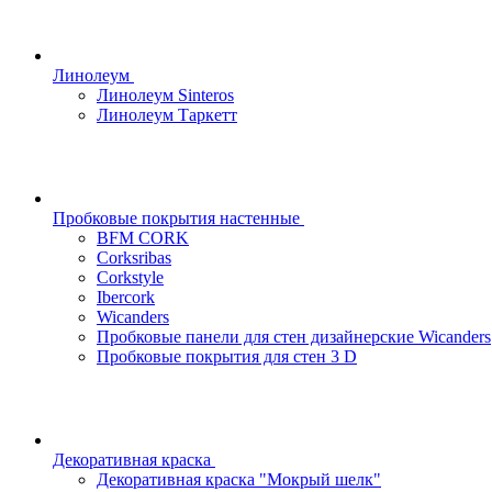
Линолеум
Линолеум Sinteros
Линолеум Таркетт
Пробковые покрытия настенные
BFM CORK
Corksribas
Corkstyle
Ibercork
Wicanders
Пробковые панели для стен дизайнерские Wicanders
Пробковые покрытия для стен 3 D
Декоративная краска
Декоративная краска "Мокрый шелк"