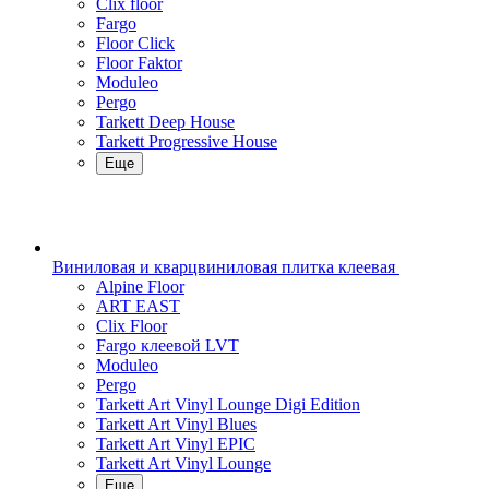
Clix floor
Fargo
Floor Click
Floor Faktor
Moduleo
Pergo
Tarkett Deep House
Tarkett Progressive House
Еще
Виниловая и кварцвиниловая плитка клеевая
Alpine Floor
ART EAST
Clix Floor
Fargo клеевой LVT
Moduleo
Pergo
Tarkett Art Vinyl Lounge Digi Edition
Tarkett Art Vinyl Blues
Tarkett Art Vinyl EPIC
Tarkett Art Vinyl Lounge
Еще