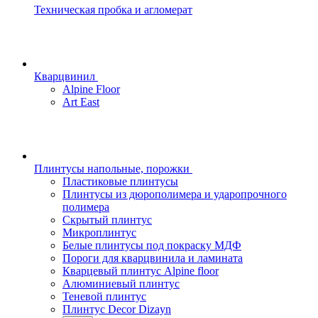
Техническая пробка и агломерат
Кварцвинил
Alpine Floor
Art East
Плинтусы напольные, порожки
Пластиковые плинтусы
Плинтусы из дюрополимера и ударопрочного
полимера
Скрытый плинтус
Микроплинтус
Белые плинтусы под покраску МДФ
Пороги для кварцвинила и ламината
Кварцевый плинтус Alpine floor
Алюминиевый плинтус
Теневой плинтус
Плинтус Decor Dizayn