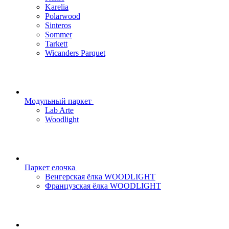
Karelia
Polarwood
Sinteros
Sommer
Tarkett
Wicanders Parquet
Модульный паркет
Lab Arte
Woodlight
Паркет елочка
Венгерская ёлка WOODLIGHT
Французская ёлка WOODLIGHT