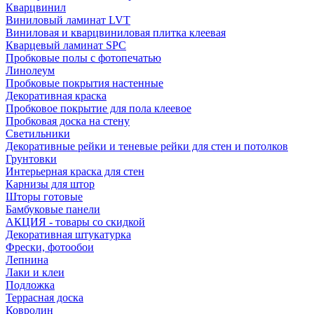
Кварцвинил
Виниловый ламинат LVT
Виниловая и кварцвиниловая плитка клеевая
Кварцевый ламинат SPC
Пробковые полы с фотопечатью
Линолеум
Пробковые покрытия настенные
Декоративная краска
Пробковое покрытие для пола клеевое
Пробковая доска на стену
Светильники
Декоративные рейки и теневые рейки для стен и потолков
Грунтовки
Интерьерная краска для стен
Карнизы для штор
Шторы готовые
Бамбуковые панели
АКЦИЯ - товары со скидкой
Декоративная штукатурка
Фрески, фотообои
Лепнина
Лаки и клеи
Подложка
Террасная доска
Ковролин