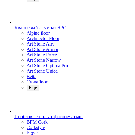
Кварцевый ламинат SPC
Alpine floor
Architector Floor
Art Stone Airy
Art Stone Armor
Art Stone Force
Art Stone Narrow
Art Stone Optima Pro
Art Stone Unica
Betta
Cronafloor
Еще
Пробковые полы с фотопечатью
BFM Cork
Corkstyle
Egger