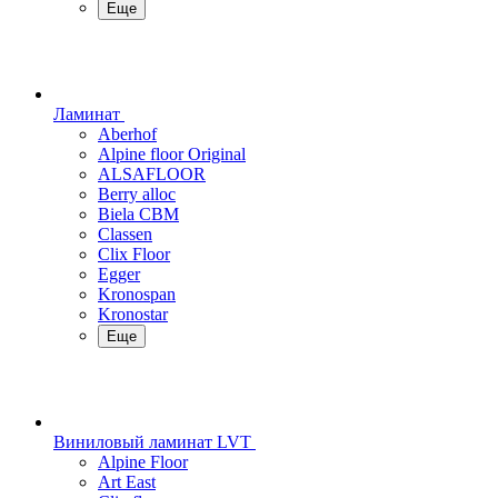
Еще
Ламинат
Aberhof
Alpine floor Original
ALSAFLOOR
Berry alloc
Biela CBM
Classen
Clix Floor
Egger
Kronospan
Kronostar
Еще
Виниловый ламинат LVT
Alpine Floor
Art East