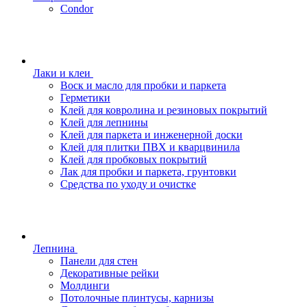
Condor
Лаки и клеи
Воск и масло для пробки и паркета
Герметики
Клей для ковролина и резиновых покрытий
Клей для лепнины
Клей для паркета и инженерной доски
Клей для плитки ПВХ и кварцвинила
Клей для пробковых покрытий
Лак для пробки и паркета, грунтовки
Средства по уходу и очистке
Лепнина
Панели для стен
Декоративные рейки
Молдинги
Потолочные плинтусы, карнизы