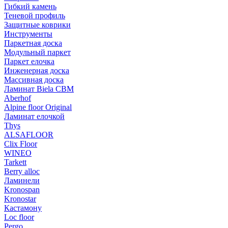
Гибкий камень
Теневой профиль
Защитные коврики
Инструменты
Паркетная доска
Модульный паркет
Паркет елочка
Инженерная доска
Массивная доска
Ламинат Biela CBM
Aberhof
Alpine floor Original
Ламинат елочкой
Thys
ALSAFLOOR
Clix Floor
WINEO
Tarkett
Berry alloc
Ламинели
Kronospan
Kronostar
Кастамону
Loc floor
Pergo