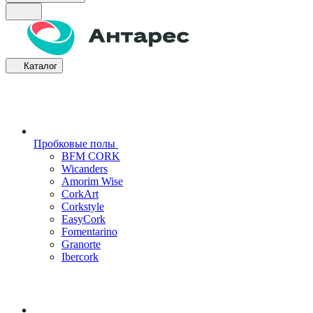
Каталог
Пробковые полы
BFM CORK
Wicanders
Amorim Wise
CorkArt
Corkstyle
EasyCork
Fomentarino
Granorte
Ibercork