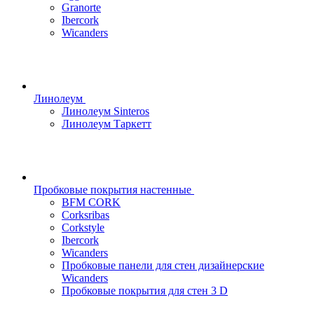
Granorte
Ibercork
Wicanders
Линолеум
Линолеум Sinteros
Линолеум Таркетт
Пробковые покрытия настенные
BFM CORK
Corksribas
Corkstyle
Ibercork
Wicanders
Пробковые панели для стен дизайнерские
Wicanders
Пробковые покрытия для стен 3 D