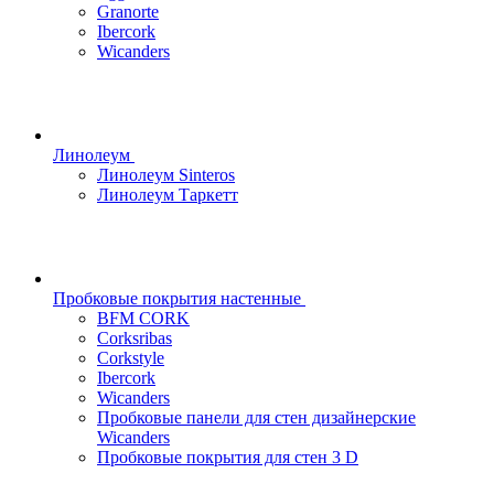
Granorte
Ibercork
Wicanders
Линолеум
Линолеум Sinteros
Линолеум Таркетт
Пробковые покрытия настенные
BFM CORK
Corksribas
Corkstyle
Ibercork
Wicanders
Пробковые панели для стен дизайнерские
Wicanders
Пробковые покрытия для стен 3 D