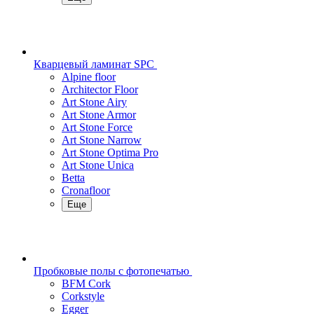
Кварцевый ламинат SPC
Alpine floor
Architector Floor
Art Stone Airy
Art Stone Armor
Art Stone Force
Art Stone Narrow
Art Stone Optima Pro
Art Stone Unica
Betta
Cronafloor
Еще
Пробковые полы с фотопечатью
BFM Cork
Corkstyle
Egger