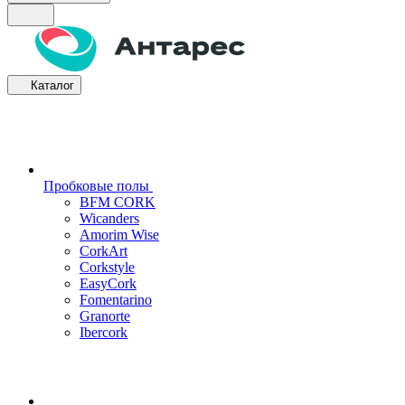
Каталог
Пробковые полы
BFM CORK
Wicanders
Amorim Wise
CorkArt
Corkstyle
EasyCork
Fomentarino
Granorte
Ibercork