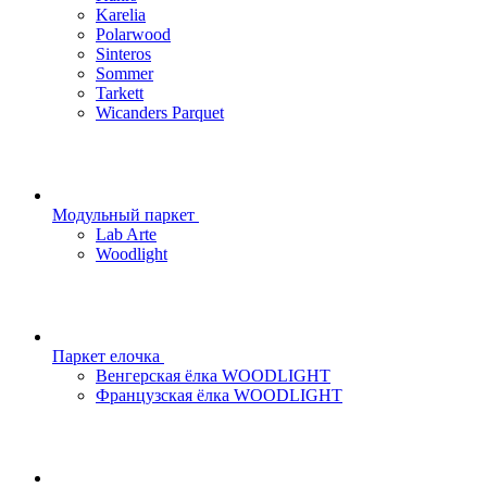
Karelia
Polarwood
Sinteros
Sommer
Tarkett
Wicanders Parquet
Модульный паркет
Lab Arte
Woodlight
Паркет елочка
Венгерская ёлка WOODLIGHT
Французская ёлка WOODLIGHT