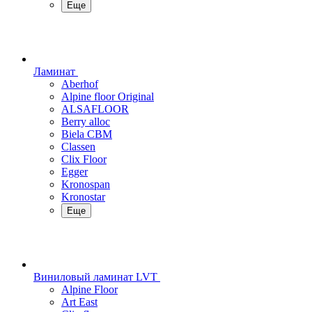
Еще
Ламинат
Aberhof
Alpine floor Original
ALSAFLOOR
Berry alloc
Biela CBM
Classen
Clix Floor
Egger
Kronospan
Kronostar
Еще
Виниловый ламинат LVT
Alpine Floor
Art East