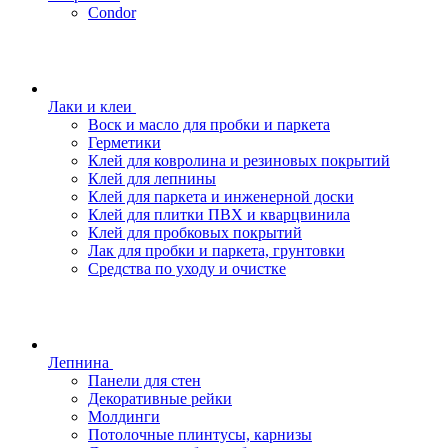
Condor
Лаки и клеи
Воск и масло для пробки и паркета
Герметики
Клей для ковролина и резиновых покрытий
Клей для лепнины
Клей для паркета и инженерной доски
Клей для плитки ПВХ и кварцвинила
Клей для пробковых покрытий
Лак для пробки и паркета, грунтовки
Средства по уходу и очистке
Лепнина
Панели для стен
Декоративные рейки
Молдинги
Потолочные плинтусы, карнизы