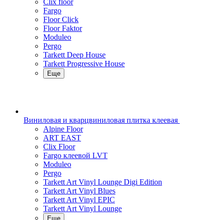
Clix floor
Fargo
Floor Click
Floor Faktor
Moduleo
Pergo
Tarkett Deep House
Tarkett Progressive House
Еще
Виниловая и кварцвиниловая плитка клеевая
Alpine Floor
ART EAST
Clix Floor
Fargo клеевой LVT
Moduleo
Pergo
Tarkett Art Vinyl Lounge Digi Edition
Tarkett Art Vinyl Blues
Tarkett Art Vinyl EPIC
Tarkett Art Vinyl Lounge
Еще