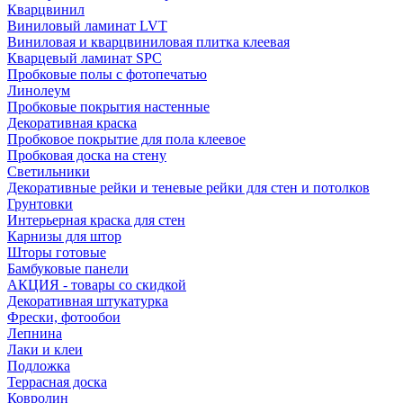
Кварцвинил
Виниловый ламинат LVT
Виниловая и кварцвиниловая плитка клеевая
Кварцевый ламинат SPC
Пробковые полы с фотопечатью
Линолеум
Пробковые покрытия настенные
Декоративная краска
Пробковое покрытие для пола клеевое
Пробковая доска на стену
Светильники
Декоративные рейки и теневые рейки для стен и потолков
Грунтовки
Интерьерная краска для стен
Карнизы для штор
Шторы готовые
Бамбуковые панели
АКЦИЯ - товары со скидкой
Декоративная штукатурка
Фрески, фотообои
Лепнина
Лаки и клеи
Подложка
Террасная доска
Ковролин