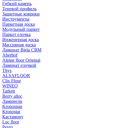
Гибкий камень
Теневой профиль
Защитные коврики
Инструменты
Паркетная доска
Модульный паркет
Паркет елочка
Инженерная доска
Массивная доска
Ламинат Biela CBM
Aberhof
Alpine floor Original
Ламинат елочкой
Thys
ALSAFLOOR
Clix Floor
WINEO
Tarkett
Berry alloc
Ламинели
Kronospan
Kronostar
Кастамону
Loc floor
Pergo