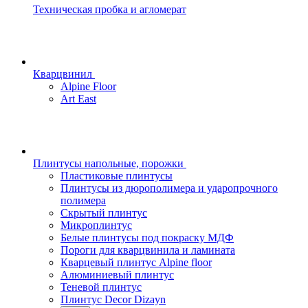
Техническая пробка и агломерат
Кварцвинил
Alpine Floor
Art East
Плинтусы напольные, порожки
Пластиковые плинтусы
Плинтусы из дюрополимера и ударопрочного
полимера
Скрытый плинтус
Микроплинтус
Белые плинтусы под покраску МДФ
Пороги для кварцвинила и ламината
Кварцевый плинтус Alpine floor
Алюминиевый плинтус
Теневой плинтус
Плинтус Decor Dizayn