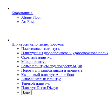
Кварцвинил
Alpine Floor
Art East
Плинтусы напольные, порожки
Пластиковые плинтусы
Плинтусы из дюрополимера и ударопрочного поли
Скрытый плинтус
Микроплинтус
Белые плинтусы под покраску МДФ
Пороги для кварцвинила и ламината
Кварцевый плинтус Alpine floor
Алюминиевый плинтус
Теневой плинтус
Плинтус Decor Dizayn
Еще