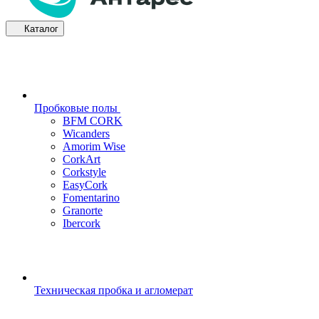
Каталог
Пробковые полы
BFM CORK
Wicanders
Amorim Wise
CorkArt
Corkstyle
EasyCork
Fomentarino
Granorte
Ibercork
Техническая пробка и агломерат