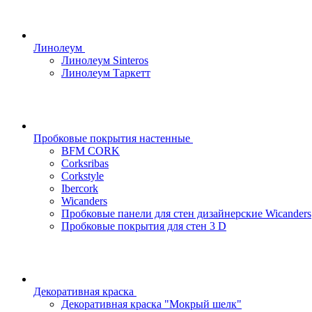
Линолеум
Линолеум Sinteros
Линолеум Таркетт
Пробковые покрытия настенные
BFM CORK
Corksribas
Corkstyle
Ibercork
Wicanders
Пробковые панели для стен дизайнерские Wicanders
Пробковые покрытия для стен 3 D
Декоративная краска
Декоративная краска "Мокрый шелк"