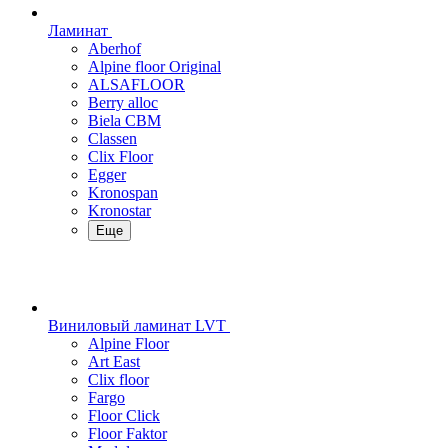
Ламинат
Aberhof
Alpine floor Original
ALSAFLOOR
Berry alloc
Biela CBM
Classen
Clix Floor
Egger
Kronospan
Kronostar
Еще
Виниловый ламинат LVT
Alpine Floor
Art East
Clix floor
Fargo
Floor Click
Floor Faktor