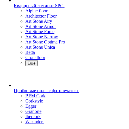
Кварцевый ламинат SPC
Alpine floor
Architector Floor
Art Stone Airy
Art Stone Armor
Art Stone Force
Art Stone Narrow
Art Stone Optima Pro
Art Stone Unica
Betta
Cronafloor
Еще
Пробковые полы с фотопечатью
BFM Cork
Corkstyle
Egger
Granorte
Ibercork
Wicanders