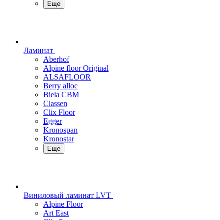
Еще
Ламинат
Aberhof
Alpine floor Original
ALSAFLOOR
Berry alloc
Biela CBM
Classen
Clix Floor
Egger
Kronospan
Kronostar
Еще
Виниловый ламинат LVT
Alpine Floor
Art East