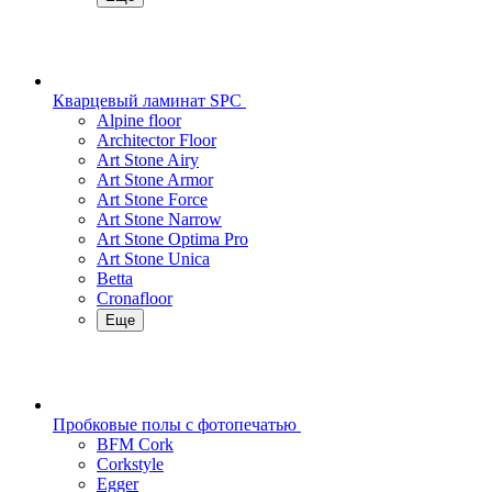
Кварцевый ламинат SPC
Alpine floor
Architector Floor
Art Stone Airy
Art Stone Armor
Art Stone Force
Art Stone Narrow
Art Stone Optima Pro
Art Stone Unica
Betta
Cronafloor
Еще
Пробковые полы с фотопечатью
BFM Cork
Corkstyle
Egger