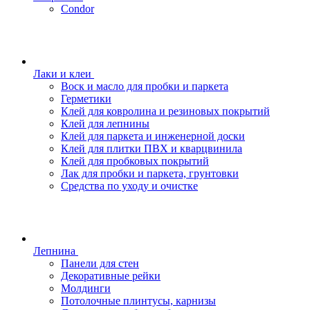
Condor
Лаки и клеи
Воск и масло для пробки и паркета
Герметики
Клей для ковролина и резиновых покрытий
Клей для лепнины
Клей для паркета и инженерной доски
Клей для плитки ПВХ и кварцвинила
Клей для пробковых покрытий
Лак для пробки и паркета, грунтовки
Средства по уходу и очистке
Лепнина
Панели для стен
Декоративные рейки
Молдинги
Потолочные плинтусы, карнизы