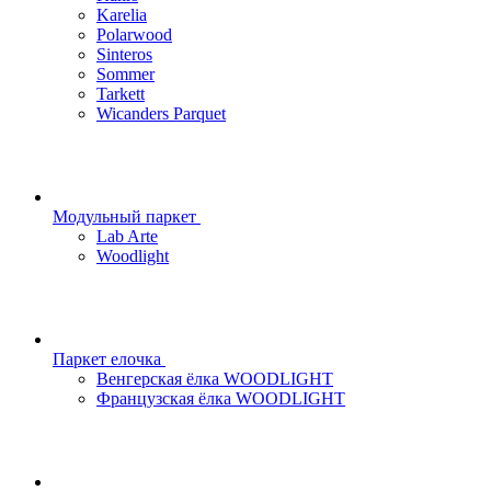
Karelia
Polarwood
Sinteros
Sommer
Tarkett
Wicanders Parquet
Модульный паркет
Lab Arte
Woodlight
Паркет елочка
Венгерская ёлка WOODLIGHT
Французская ёлка WOODLIGHT