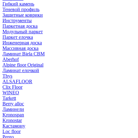
Гибкий камень
Теневой профиль
Защитные коврики
Инструменты
Паркетная доска
Модульный паркет
Паркет елочка
Инженерная доска
Массивная доска
Ламинат Biela CBM
Aberhof
Alpine floor Original
Ламинат елочкой
Thys
ALSAFLOOR
Clix Floor
WINEO
Tarkett
Berry alloc
Ламинели
Kronospan
Kronostar
Кастамону
Loc floor
Pergo