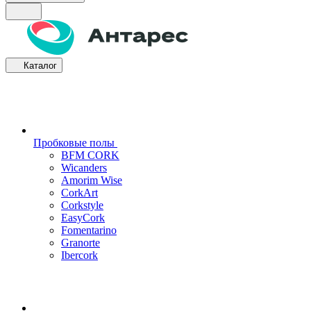
Каталог
Пробковые полы
BFM CORK
Wicanders
Amorim Wise
CorkArt
Corkstyle
EasyCork
Fomentarino
Granorte
Ibercork