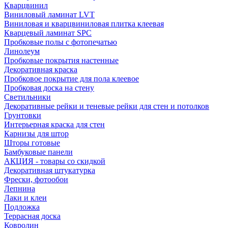
Кварцвинил
Виниловый ламинат LVT
Виниловая и кварцвиниловая плитка клеевая
Кварцевый ламинат SPC
Пробковые полы с фотопечатью
Линолеум
Пробковые покрытия настенные
Декоративная краска
Пробковое покрытие для пола клеевое
Пробковая доска на стену
Светильники
Декоративные рейки и теневые рейки для стен и потолков
Грунтовки
Интерьерная краска для стен
Карнизы для штор
Шторы готовые
Бамбуковые панели
АКЦИЯ - товары со скидкой
Декоративная штукатурка
Фрески, фотообои
Лепнина
Лаки и клеи
Подложка
Террасная доска
Ковролин