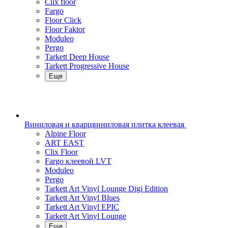
Clix floor
Fargo
Floor Click
Floor Faktor
Moduleo
Pergo
Tarkett Deep House
Tarkett Progressive House
Еще
Виниловая и кварцвиниловая плитка клеевая
Alpine Floor
ART EAST
Clix Floor
Fargo клеевой LVT
Moduleo
Pergo
Tarkett Art Vinyl Lounge Digi Edition
Tarkett Art Vinyl Blues
Tarkett Art Vinyl EPIC
Tarkett Art Vinyl Lounge
Еще