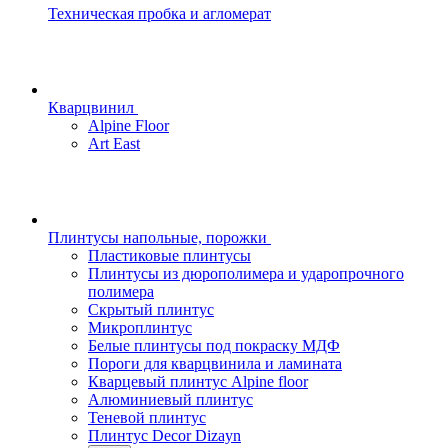
Техническая пробка и агломерат
Кварцвинил
Alpine Floor
Art East
Плинтусы напольные, порожки
Пластиковые плинтусы
Плинтусы из дюрополимера и ударопрочного
полимера
Скрытый плинтус
Микроплинтус
Белые плинтусы под покраску МДФ
Пороги для кварцвинила и ламината
Кварцевый плинтус Alpine floor
Алюминиевый плинтус
Теневой плинтус
Плинтус Decor Dizayn