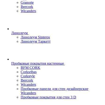
Granorte
Ibercork
Wicanders
Линолеум
Линолеум Sinteros
Линолеум Таркетт
Пробковые покрытия настенные
BFM CORK
Corksribas
Corkstyle
Ibercork
Wicanders
Пробковые панели для стен дизайнерские
Wicanders
Пробковые покрытия для стен 3 D