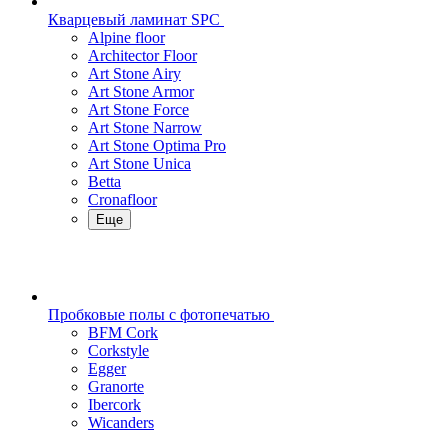
Кварцевый ламинат SPC
Alpine floor
Architector Floor
Art Stone Airy
Art Stone Armor
Art Stone Force
Art Stone Narrow
Art Stone Optima Pro
Art Stone Unica
Betta
Cronafloor
Еще
Пробковые полы с фотопечатью
BFM Cork
Corkstyle
Egger
Granorte
Ibercork
Wicanders