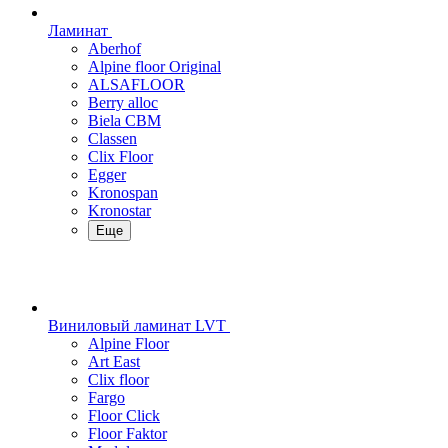
Ламинат
Aberhof
Alpine floor Original
ALSAFLOOR
Berry alloc
Biela CBM
Classen
Clix Floor
Egger
Kronospan
Kronostar
Еще
Виниловый ламинат LVT
Alpine Floor
Art East
Clix floor
Fargo
Floor Click
Floor Faktor