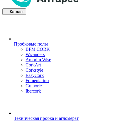
Каталог
Пробковые полы
BFM CORK
Wicanders
Amorim Wise
CorkArt
Corkstyle
EasyCork
Fomentarino
Granorte
Ibercork
Техническая пробка и агломерат