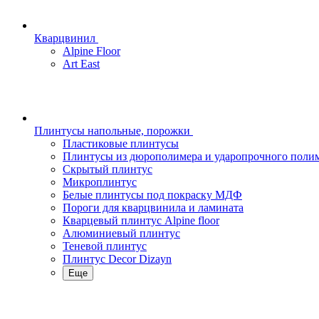
Кварцвинил
Alpine Floor
Art East
Плинтусы напольные, порожки
Пластиковые плинтусы
Плинтусы из дюрополимера и ударопрочного поли
Скрытый плинтус
Микроплинтус
Белые плинтусы под покраску МДФ
Пороги для кварцвинила и ламината
Кварцевый плинтус Alpine floor
Алюминиевый плинтус
Теневой плинтус
Плинтус Decor Dizayn
Еще