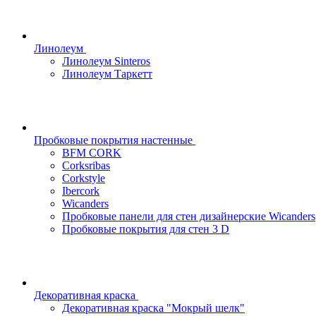
Линолеум
Линолеум Sinteros
Линолеум Таркетт
Пробковые покрытия настенные
BFM CORK
Corksribas
Corkstyle
Ibercork
Wicanders
Пробковые панели для стен дизайнерские Wicanders
Пробковые покрытия для стен 3 D
Декоративная краска
Декоративная краска "Мокрый шелк"