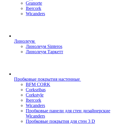
Granorte
Ibercork
Wicanders
Линолеум
Линолеум Sinteros
Линолеум Таркетт
Пробковые покрытия настенные
BFM CORK
Corksribas
Corkstyle
Ibercork
Wicanders
Пробковые панели для стен дизайнерские
Wicanders
Пробковые покрытия для стен 3 D