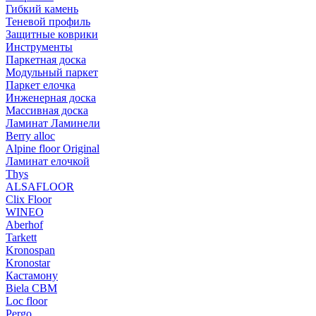
Гибкий камень
Теневой профиль
Защитные коврики
Инструменты
Паркетная доска
Модульный паркет
Паркет елочка
Инженерная доска
Массивная доска
Ламинат Ламинели
Berry alloc
Alpine floor Original
Ламинат елочкой
Thys
ALSAFLOOR
Clix Floor
WINEO
Aberhof
Tarkett
Kronospan
Kronostar
Кастамону
Biela CBM
Loc floor
Pergo