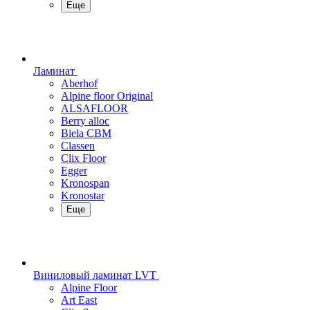
Еще
Ламинат
Aberhof
Alpine floor Original
ALSAFLOOR
Berry alloc
Biela CBM
Classen
Clix Floor
Egger
Kronospan
Kronostar
Еще
Виниловый ламинат LVT
Alpine Floor
Art East