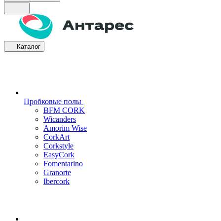
Каталог
Пробковые полы
BFM CORK
Wicanders
Amorim Wise
CorkArt
Corkstyle
EasyCork
Fomentarino
Granorte
Ibercork