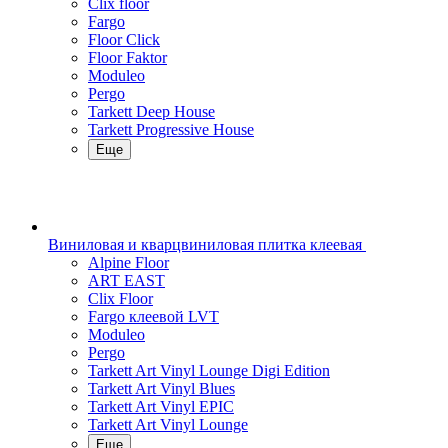
Clix floor
Fargo
Floor Click
Floor Faktor
Moduleo
Pergo
Tarkett Deep House
Tarkett Progressive House
Еще
Виниловая и кварцвиниловая плитка клеевая
Alpine Floor
ART EAST
Clix Floor
Fargo клеевой LVT
Moduleo
Pergo
Tarkett Art Vinyl Lounge Digi Edition
Tarkett Art Vinyl Blues
Tarkett Art Vinyl EPIC
Tarkett Art Vinyl Lounge
Еще