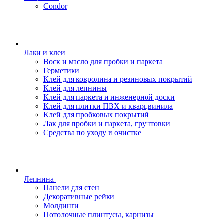
Condor
Лаки и клеи
Воск и масло для пробки и паркета
Герметики
Клей для ковролина и резиновых покрытий
Клей для лепнины
Клей для паркета и инженерной доски
Клей для плитки ПВХ и кварцвинила
Клей для пробковых покрытий
Лак для пробки и паркета, грунтовки
Средства по уходу и очистке
Лепнина
Панели для стен
Декоративные рейки
Молдинги
Потолочные плинтусы, карнизы