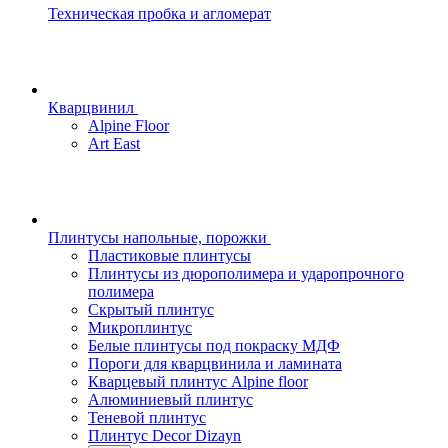
Техническая пробка и агломерат
Кварцвинил
Alpine Floor
Art East
Плинтусы напольные, порожки
Пластиковые плинтусы
Плинтусы из дюрополимера и ударопрочного
полимера
Скрытый плинтус
Микроплинтус
Белые плинтусы под покраску МДФ
Пороги для кварцвинила и ламината
Кварцевый плинтус Alpine floor
Алюминиевый плинтус
Теневой плинтус
Плинтус Decor Dizayn