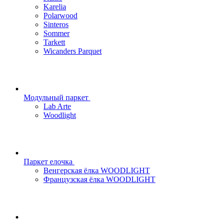
Karelia
Polarwood
Sinteros
Sommer
Tarkett
Wicanders Parquet
Модульный паркет
Lab Arte
Woodlight
Паркет елочка
Венгерская ёлка WOODLIGHT
Французская ёлка WOODLIGHT