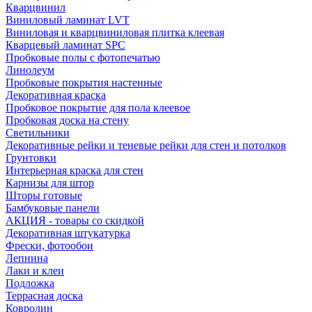
Кварцвинил
Виниловый ламинат LVT
Виниловая и кварцвиниловая плитка клеевая
Кварцевый ламинат SPC
Пробковые полы с фотопечатью
Линолеум
Пробковые покрытия настенные
Декоративная краска
Пробковое покрытие для пола клеевое
Пробковая доска на стену
Светильники
Декоративные рейки и теневые рейки для стен и потолков
Грунтовки
Интерьерная краска для стен
Карнизы для штор
Шторы готовые
Бамбуковые панели
АКЦИЯ - товары со скидкой
Декоративная штукатурка
Фрески, фотообои
Лепнина
Лаки и клеи
Подложка
Террасная доска
Ковролин