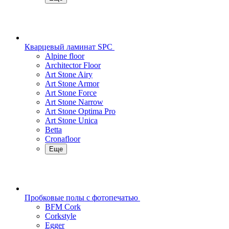
Кварцевый ламинат SPC
Alpine floor
Architector Floor
Art Stone Airy
Art Stone Armor
Art Stone Force
Art Stone Narrow
Art Stone Optima Pro
Art Stone Unica
Betta
Cronafloor
Еще
Пробковые полы с фотопечатью
BFM Cork
Corkstyle
Egger