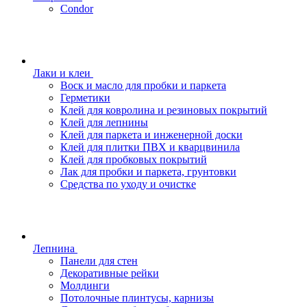
Condor
Лаки и клеи
Воск и масло для пробки и паркета
Герметики
Клей для ковролина и резиновых покрытий
Клей для лепнины
Клей для паркета и инженерной доски
Клей для плитки ПВХ и кварцвинила
Клей для пробковых покрытий
Лак для пробки и паркета, грунтовки
Средства по уходу и очистке
Лепнина
Панели для стен
Декоративные рейки
Молдинги
Потолочные плинтусы, карнизы