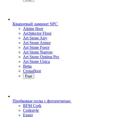
Кварцевый ламинат SPC
Alpine floor
Architector Floor
Art Stone Airy
Art Stone Armor
Art Stone Force
Art Stone Narrow
Art Stone Optima Pro
Art Stone Unica
Betta
Cronafloor
Еще
Пробковые полы с фотопечатью
BFM Cork
Corkstyle
Egger