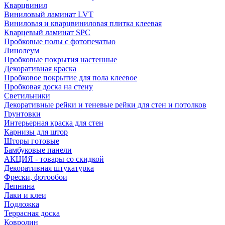
Кварцвинил
Виниловый ламинат LVT
Виниловая и кварцвиниловая плитка клеевая
Кварцевый ламинат SPC
Пробковые полы с фотопечатью
Линолеум
Пробковые покрытия настенные
Декоративная краска
Пробковое покрытие для пола клеевое
Пробковая доска на стену
Светильники
Декоративные рейки и теневые рейки для стен и потолков
Грунтовки
Интерьерная краска для стен
Карнизы для штор
Шторы готовые
Бамбуковые панели
АКЦИЯ - товары со скидкой
Декоративная штукатурка
Фрески, фотообои
Лепнина
Лаки и клеи
Подложка
Террасная доска
Ковролин