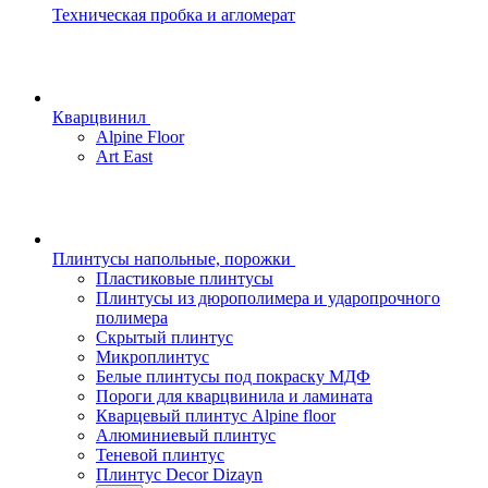
Техническая пробка и агломерат
Кварцвинил
Alpine Floor
Art East
Плинтусы напольные, порожки
Пластиковые плинтусы
Плинтусы из дюрополимера и ударопрочного
полимера
Скрытый плинтус
Микроплинтус
Белые плинтусы под покраску МДФ
Пороги для кварцвинила и ламината
Кварцевый плинтус Alpine floor
Алюминиевый плинтус
Теневой плинтус
Плинтус Decor Dizayn