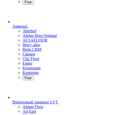
Еще
Ламинат
Aberhof
Alpine floor Original
ALSAFLOOR
Berry alloc
Biela CBM
Classen
Clix Floor
Egger
Kronospan
Kronostar
Еще
Виниловый ламинат LVT
Alpine Floor
Art East