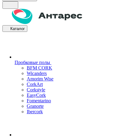
Каталог
Пробковые полы
BFM CORK
Wicanders
Amorim Wise
CorkArt
Corkstyle
EasyCork
Fomentarino
Granorte
Ibercork