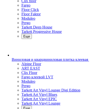
Clix floor
Fargo
Floor Click
Floor Faktor
Moduleo
Pergo
Tarkett Deep House
Tarkett Progressive House
Еще
Виниловая и кварцвиниловая плитка клеевая
Alpine Floor
ART EAST
Clix Floor
Fargo клеевой LVT
Moduleo
Pergo
Tarkett Art Vinyl Lounge Digi Edition
Tarkett Art Vinyl Blues
Tarkett Art Vinyl EPIC
Tarkett Art Vinyl Lounge
Еще