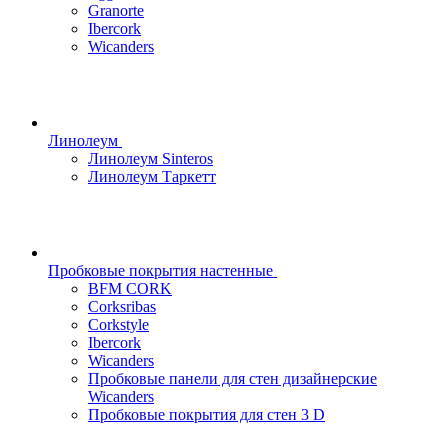
Granorte
Ibercork
Wicanders
Линолеум
Линолеум Sinteros
Линолеум Таркетт
Пробковые покрытия настенные
BFM CORK
Corksribas
Corkstyle
Ibercork
Wicanders
Пробковые панели для стен дизайнерские
Wicanders
Пробковые покрытия для стен 3 D