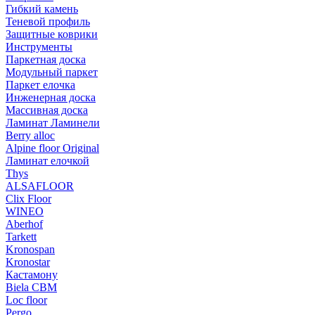
Гибкий камень
Теневой профиль
Защитные коврики
Инструменты
Паркетная доска
Модульный паркет
Паркет елочка
Инженерная доска
Массивная доска
Ламинат Ламинели
Berry alloc
Alpine floor Original
Ламинат елочкой
Thys
ALSAFLOOR
Clix Floor
WINEO
Aberhof
Tarkett
Kronospan
Kronostar
Кастамону
Biela CBM
Loc floor
Pergo