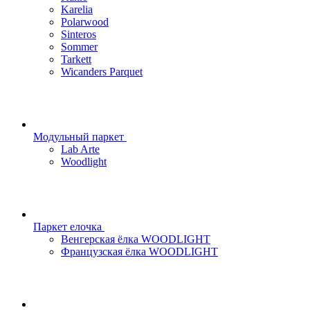
Karelia
Polarwood
Sinteros
Sommer
Tarkett
Wicanders Parquet
Модульный паркет
Lab Arte
Woodlight
Паркет елочка
Венгерская ёлка WOODLIGHT
Французская ёлка WOODLIGHT