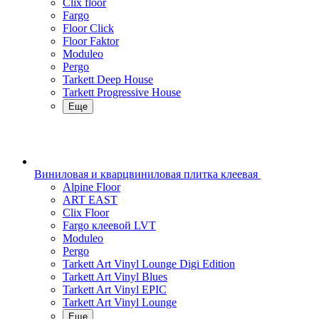
Clix floor
Fargo
Floor Click
Floor Faktor
Moduleo
Pergo
Tarkett Deep House
Tarkett Progressive House
Еще
Виниловая и кварцвиниловая плитка клеевая
Alpine Floor
ART EAST
Clix Floor
Fargo клеевой LVT
Moduleo
Pergo
Tarkett Art Vinyl Lounge Digi Edition
Tarkett Art Vinyl Blues
Tarkett Art Vinyl EPIC
Tarkett Art Vinyl Lounge
Еще