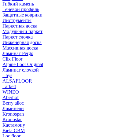
Гибкий камень
Теневой профиль
Защитные коврики
Инструменты
Паркетная доска
Модульный паркет
Паркет елочка
Инженерная доска
Массивная доска
Ламинат Pergo
Clix Floor
Alpine floor Original
Ламинат елочкой
Thys
ALSAFLOOR
Tarkett
WINEO
Aberhof
Berry alloc
Ламинели
Kronospan
Kronostar
Кастамону
Biela CBM
Loc floor