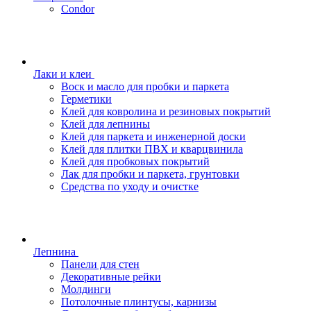
Condor
Лаки и клеи
Воск и масло для пробки и паркета
Герметики
Клей для ковролина и резиновых покрытий
Клей для лепнины
Клей для паркета и инженерной доски
Клей для плитки ПВХ и кварцвинила
Клей для пробковых покрытий
Лак для пробки и паркета, грунтовки
Средства по уходу и очистке
Лепнина
Панели для стен
Декоративные рейки
Молдинги
Потолочные плинтусы, карнизы