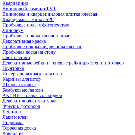
Кварцвинил
Виниловый ламинат LVT
Виниловая и кварцвиниловая плитка клеевая
Кварцевый ламинат SPC
Пробковые полы с фотопечатью
Линолеум
Пробковые покрытия настенные
Декоративная краска
Пробковое покрытие для пола клеевое
Пробковая доска на стену
Светильники
Декоративные рейки и теневые рейки для стен и потолков
Грунтовки
Интерьерная краска для стен
Карнизы для штор
Шторы готовые
Бамбуковые панели
АКЦИЯ - товары со скидкой
Декоративная штукатурка
Фрески, фотообои
Лепнина
Лаки и клеи
Подложка
Террасная доска
Ковролин