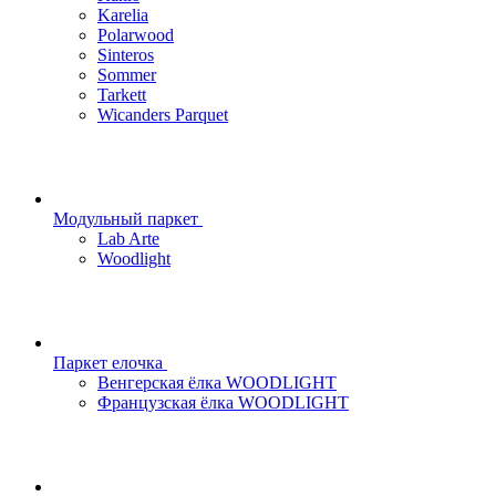
Karelia
Polarwood
Sinteros
Sommer
Tarkett
Wicanders Parquet
Модульный паркет
Lab Arte
Woodlight
Паркет елочка
Венгерская ёлка WOODLIGHT
Французская ёлка WOODLIGHT