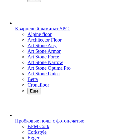
Кварцевый ламинат SPC
Alpine floor
Architector Floor
Art Stone Airy
Art Stone Armor
Art Stone Force
Art Stone Narrow
Art Stone Optima Pro
Art Stone Unica
Betta
Cronafloor
Еще
Пробковые полы с фотопечатью
BFM Cork
Corkstyle
Egger