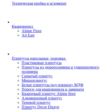
Техническая пробка и агломерат
Кварцвинил
Alpine Floor
Art East
Плинтусы напольные, порожки
Пластиковые плинтусы
Плинтусы из дюрополимера и ударопрочного
полимера
Скрытый плинтус
Микроплинтус
Белые плинтусы под покраску МДФ
Пороги для кварцвинила и ламината
Кварцевый плинтус Alpine floor
Алюминиевый плинтус
Теневой плинтус
Плинтус Decor Dizayn