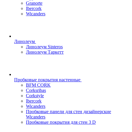
Granorte
Ibercork
Wicanders
Линолеум
Линолеум Sinteros
Линолеум Таркетт
Пробковые покрытия настенные
BFM CORK
Corksribas
Corkstyle
Ibercork
Wicanders
Пробковые панели для стен дизайнерские
Wicanders
Пробковые покрытия для стен 3 D