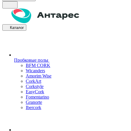
Каталог
Пробковые полы
BFM CORK
Wicanders
Amorim Wise
CorkArt
Corkstyle
EasyCork
Fomentarino
Granorte
Ibercork