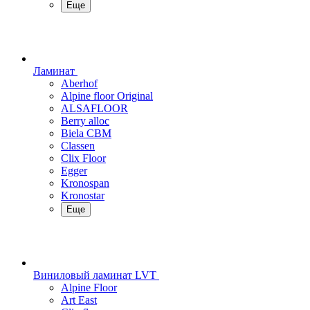
Еще
Ламинат
Aberhof
Alpine floor Original
ALSAFLOOR
Berry alloc
Biela CBM
Classen
Clix Floor
Egger
Kronospan
Kronostar
Еще
Виниловый ламинат LVT
Alpine Floor
Art East