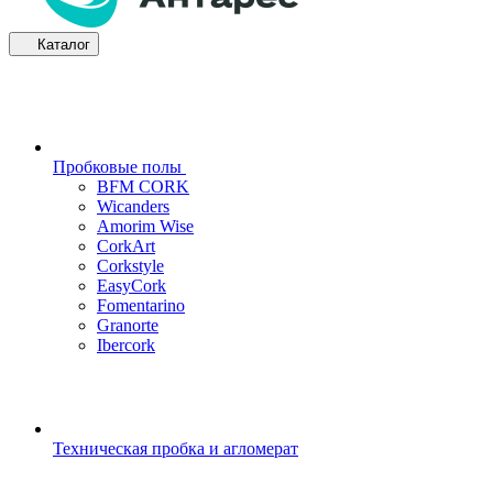
Каталог
Пробковые полы
BFM CORK
Wicanders
Amorim Wise
CorkArt
Corkstyle
EasyCork
Fomentarino
Granorte
Ibercork
Техническая пробка и агломерат