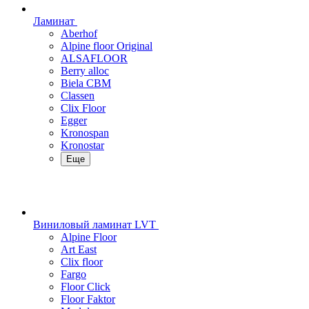
Ламинат
Aberhof
Alpine floor Original
ALSAFLOOR
Berry alloc
Biela CBM
Classen
Clix Floor
Egger
Kronospan
Kronostar
Еще
Виниловый ламинат LVT
Alpine Floor
Art East
Clix floor
Fargo
Floor Click
Floor Faktor