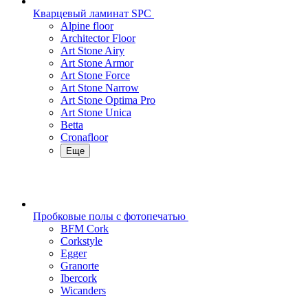
Кварцевый ламинат SPC
Alpine floor
Architector Floor
Art Stone Airy
Art Stone Armor
Art Stone Force
Art Stone Narrow
Art Stone Optima Pro
Art Stone Unica
Betta
Cronafloor
Еще
Пробковые полы с фотопечатью
BFM Cork
Corkstyle
Egger
Granorte
Ibercork
Wicanders