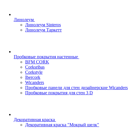
Линолеум
Линолеум Sinteros
Линолеум Таркетт
Пробковые покрытия настенные
BFM CORK
Corksribas
Corkstyle
Ibercork
Wicanders
Пробковые панели для стен дизайнерские Wicanders
Пробковые покрытия для стен 3 D
Декоративная краска
Декоративная краска "Мокрый шелк"