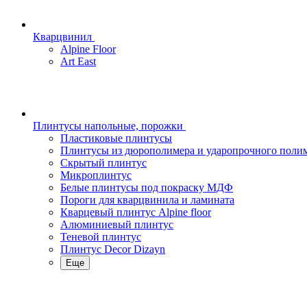
Кварцвинил
Alpine Floor
Art East
Плинтусы напольные, порожки
Пластиковые плинтусы
Плинтусы из дюрополимера и ударопрочного поли
Скрытый плинтус
Микроплинтус
Белые плинтусы под покраску МДФ
Пороги для кварцвинила и ламината
Кварцевый плинтус Alpine floor
Алюминиевый плинтус
Теневой плинтус
Плинтус Decor Dizayn
Еще