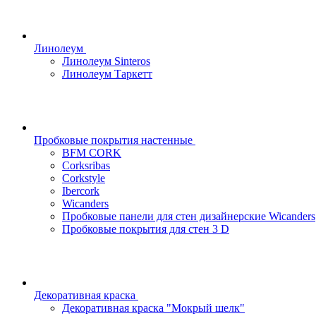
Линолеум
Линолеум Sinteros
Линолеум Таркетт
Пробковые покрытия настенные
BFM CORK
Corksribas
Corkstyle
Ibercork
Wicanders
Пробковые панели для стен дизайнерские Wicanders
Пробковые покрытия для стен 3 D
Декоративная краска
Декоративная краска "Мокрый шелк"