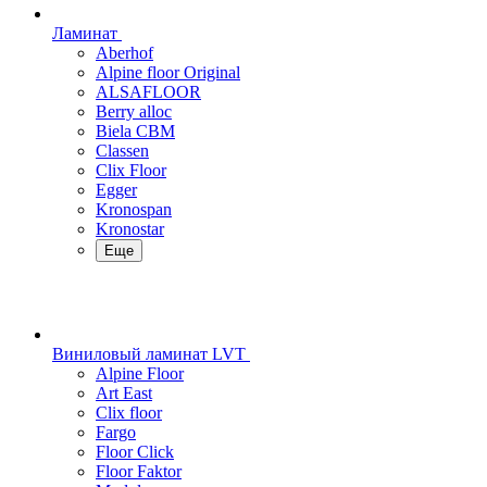
Ламинат
Aberhof
Alpine floor Original
ALSAFLOOR
Berry alloc
Biela CBM
Classen
Clix Floor
Egger
Kronospan
Kronostar
Еще
Виниловый ламинат LVT
Alpine Floor
Art East
Clix floor
Fargo
Floor Click
Floor Faktor