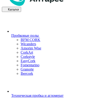
Каталог
Пробковые полы
BFM CORK
Wicanders
Amorim Wise
CorkArt
Corkstyle
EasyCork
Fomentarino
Granorte
Ibercork
Техническая пробка и агломерат