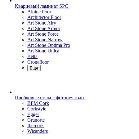
Кварцевый ламинат SPC
Alpine floor
Architector Floor
Art Stone Airy
Art Stone Armor
Art Stone Force
Art Stone Narrow
Art Stone Optima Pro
Art Stone Unica
Betta
Cronafloor
Еще
Пробковые полы с фотопечатью
BFM Cork
Corkstyle
Egger
Granorte
Ibercork
Wicanders