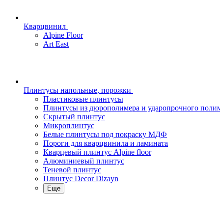
Кварцвинил
Alpine Floor
Art East
Плинтусы напольные, порожки
Пластиковые плинтусы
Плинтусы из дюрополимера и ударопрочного поли
Скрытый плинтус
Микроплинтус
Белые плинтусы под покраску МДФ
Пороги для кварцвинила и ламината
Кварцевый плинтус Alpine floor
Алюминиевый плинтус
Теневой плинтус
Плинтус Decor Dizayn
Еще